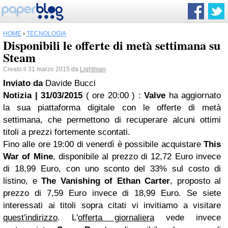
HOME
›
TECNOLOGIA
Disponibili le offerte di metà settimana su
Steam
Creato il 31 marzo 2015 da
Lightman
Inviato da
Davide Bucci
Notizia | 31/03/2015
( ore 20:00 )
:
Valve
ha aggiornato
la sua piattaforma digitale con le offerte di metà
settimana, che permettono di recuperare alcuni ottimi
titoli a prezzi fortemente scontati.
Fino alle ore 19:00 di venerdì è possibile acquistare
This
War of Mine
, disponibile al prezzo di 12,72 Euro invece
di 18,99 Euro, con uno sconto del 33% sul costo di
listino, e
The Vanishing of Ethan Carter
, proposto al
prezzo di 7,59 Euro invece di 18,99 Euro. Se siete
interessati ai titoli sopra citati vi invitiamo a visitare
quest'indirizzo
. L'
offerta giornaliera
vede invece