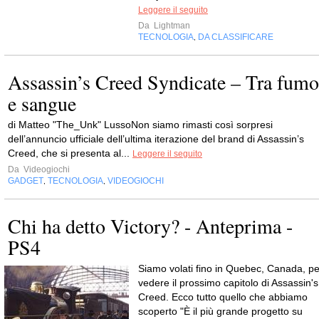
Leggere il seguito
Da
Lightman
TECNOLOGIA
DA CLASSIFICARE
,
Assassin’s Creed Syndicate – Tra fumo
e sangue
di Matteo "The_Unk" LussoNon siamo rimasti così sorpresi
dell’annuncio ufficiale dell’ultima iterazione del brand di Assassin’s
Creed, che si presenta al...
Leggere il seguito
Da
Videogiochi
GADGET
TECNOLOGIA
VIDEOGIOCHI
,
,
Chi ha detto Victory? - Anteprima -
PS4
Siamo volati fino in Quebec, Canada, pe
vedere il prossimo capitolo di Assassin's
Creed. Ecco tutto quello che abbiamo
scoperto "È il più grande progetto su