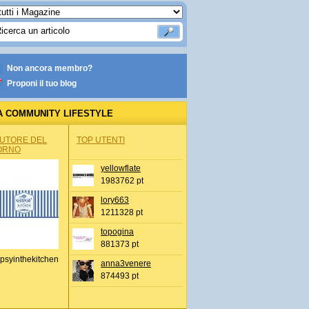
Non ancora membro?
Proponi il tuo blog
A COMMUNITY LIFESTYLE
AUTORE DEL
TOP UTENTI
ORNO
yellowflate
1983762 pt
lory663
1211328 pt
topogina
881373 pt
psyinthekitchen
anna3venere
874493 pt