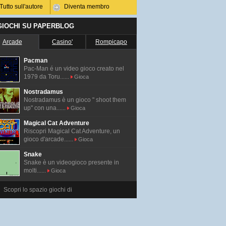
Tutto sull'autore
Diventa membro
 GIOCHI SU PAPERBLOG
Arcade
Casino'
Rompicapo
Pacman
Pac-Man é un video gioco creato nel
1979 da Toru......
Gioca
Nostradamus
Nostradamus è un gioco " shoot them
up" con una......
Gioca
Magical Cat Adventure
Riscopri Magical Cat Adventure, un
gioco d'arcade......
Gioca
Snake
Snake è un videogioco presente in
molti......
Gioca
Scopri lo spazio giochi di