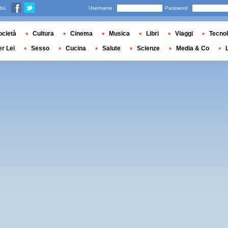
 su
Username
Password
ocietà
Cultura
Cinema
Musica
Libri
Viaggi
Tecnol
er Lei
Sesso
Cucina
Salute
Scienze
Media & Co