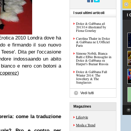
I suoi ultimi articoli
I
Dolce & Gabbana a/i
2013/14 illustrated by
Fiona Gourlay
Erotica 2010 Londra dove ha
Carolina Thaler in Dolce
& Gabbana ne L'Officiel
ndo e firmando il suo nuovo
Paris
e Teese'. Dita per l'occasione
Simone Nobili, Bianca
Balti e Elbio Bonsaglio in
endore indossaando un abito
Dolce & Gabbana su
Harper's Bazaar Russia
 bianco e nero con botoni a
Dolce & Gabbana Fall
coperez
)
Winter 2014: The
Jewellery & The
Sunglasses
Vedi tutti
Magazines
ibreria: come la traduzione
Lifestyle
Moda e Trend
nuale? Pro e contro per