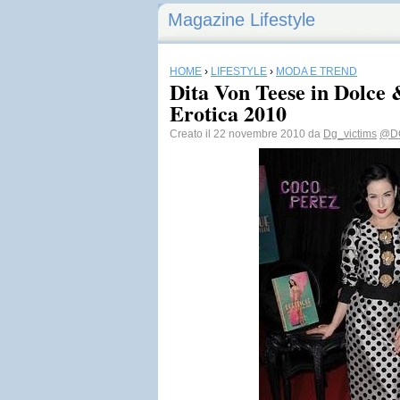
Magazine Lifestyle
HOME
›
LIFESTYLE
›
MODA E TREND
Dita Von Teese in Dolce
Erotica 2010
Creato il 22 novembre 2010 da
Dg_victims
@D