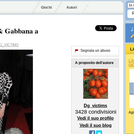
Giochi
Autori
 & Gabbana a
G_VICTIMS
L
Segnala un abuso
L'
A proposito dell'autore
GI
Dg_victims
3428
condivisioni
Agi
Vedi il suo profilo
Vedi il suo blog