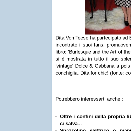
Dita Von Teese ha partecipato ad 
incontrato i suoi fans, promuove
libro: 'Burlesque and the Art of th
si è mostrata in tutto il suo spl
'vintage' Dolce & Gabbana a pois
conchiglia. Dita for chic! (fonte:
co
Potrebbero interessarti anche :
Oltre i confini della propria l
ci salva...
Spazzolino elettrico o ma