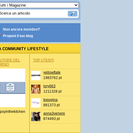
Non ancora membro?
Proponi il tuo blog
A COMMUNITY LIFESTYLE
AUTORE DEL
TOP UTENTI
ORNO
yellowflate
1983762 pt
lory663
1211328 pt
topogina
881373 pt
psyinthekitchen
anna3venere
874493 pt