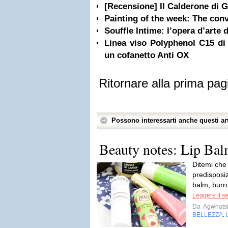
[Recensione] Il Calderone di G
Painting of the week: The conv
Souffle Intime: l’opera d’arte 
Linea viso Polyphenol C15 di 
un cofanetto Anti OX
Ritornare alla prima pag
Possono interessarti anche questi art
Beauty notes: Lip Bal
Ditemi che
predisposiz
balm, burro
Leggere il s
Da
Agwhats
BELLEZZA
,