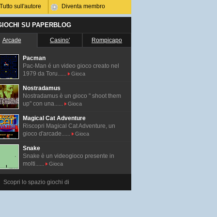
Tutto sull'autore
Diventa membro
 GIOCHI SU PAPERBLOG
Arcade
Casino'
Rompicapo
Pacman
Pac-Man é un video gioco creato nel
1979 da Toru......
Gioca
Nostradamus
Nostradamus è un gioco " shoot them
up" con una......
Gioca
Magical Cat Adventure
Riscopri Magical Cat Adventure, un
gioco d'arcade......
Gioca
Snake
Snake è un videogioco presente in
molti......
Gioca
Scopri lo spazio giochi di