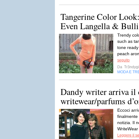
Tangerine Color Look
Even Langella & Bulli
Trendy col
such as ta
tone ready
peach arom
seguito
Da
Tr3ndygi
MODA E TR
Dandy writer arriva il
writewear/parfums d’o
Eccoci arr
finalmente
notizia. Il
WriteWear è
Leggere il s