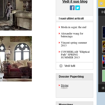
Vedi il suo blog
I
I suoi ultimi articoli
Moda in segni: the end
Alexander wang for
balenciaga
Vincent spring summer
2013
COVHERLAB "Elliptical
Path" SPRING
SUMMER 2013
Vedi tutti
Dossier Paperblog
Divine
Attori
Magazines