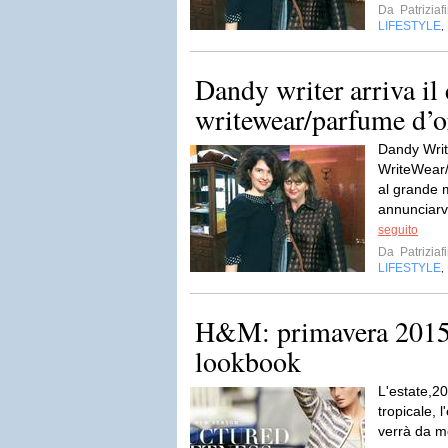
Da
Patriziaf
LIFESTYLE
,
Dandy writer arriva il
writewear/parfume d’o
Dandy Write
WriteWear/
al grande 
annunciarvi
seguito
Da
Patriziaf
LIFESTYLE
,
H&M: primavera 2015 
lookbook
L'estate,20
tropicale, 
verrà da m