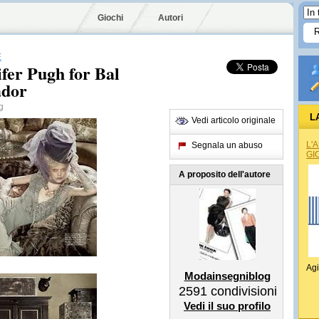
Giochi
Autori
E
er Pugh for Bal
ador
g
L
Vedi articolo originale
L'
Segnala un abuso
GI
A proposito dell'autore
Agi
Modainsegniblog
2591
condivisioni
Vedi il suo profilo