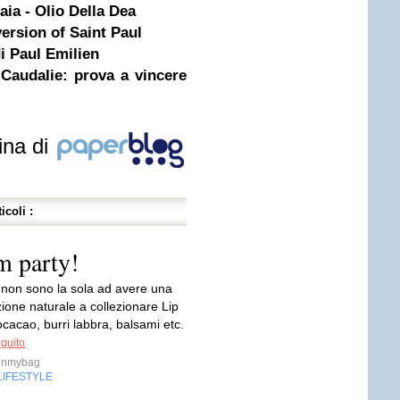
aia - Olio Della Dea
ersion of Saint Paul
di Paul Emilien
Caudalie: prova a vincere
ina di
icoli :
m party!
 non sono la sola ad avere una
ione naturale a collezionare Lip
cacao, burri labbra, balsami etc.
eguito
inmybag
LIFESTYLE