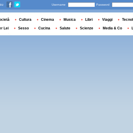
 su
Username
Password
ocietà
Cultura
Cinema
Musica
Libri
Viaggi
Tecnol
er Lei
Sesso
Cucina
Salute
Scienze
Media & Co