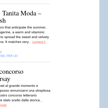
: Tanita Moda –
sh
ors that anticipate the summer,
ngerine, a warm and vitaminic
 to spread the sweet and velvety
a. It matches very...
Leggere il
rl
END
PER LEI
,
 concorso
rsay
ivati al grande momento e
 posso annunciarvi una strepitosa
 nostro concorso letterario
 stato scelto dalla storica...
eguito