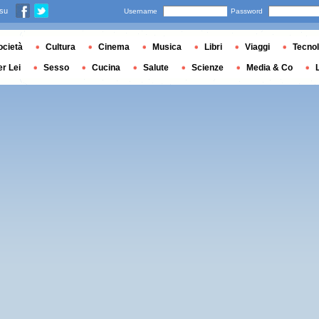
 su
Username
Password
ocietà
Cultura
Cinema
Musica
Libri
Viaggi
Tecnol
er Lei
Sesso
Cucina
Salute
Scienze
Media & Co