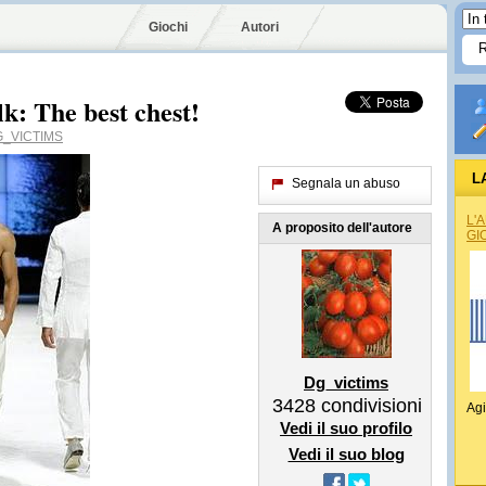
Giochi
Autori
: The best chest!
_VICTIMS
L
Segnala un abuso
L'
A proposito dell'autore
GI
Dg_victims
3428
condivisioni
Agi
Vedi il suo profilo
Vedi il suo blog