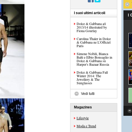
I suoi ultimi articoli
I
Dolce & Gabbana a/i
2013/14 illustrated by
Fiona Gourlay
Carolina Thaler in Dolce
& Gabbana ne L'Officiel
Paris
Simone Nobili, Bianca
Balti e Elbio Bonsaglio in
Dolce & Gabbana su
Harper's Bazaar Russia
Dolce & Gabbana Fall
Winter 2014: The
Jewellery & The
Sunglasses
Vedi tutti
Magazines
Lifestyle
Moda e Trend