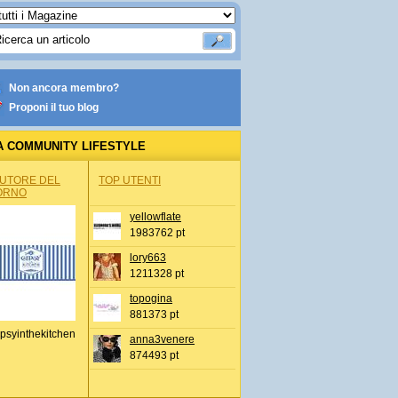
Non ancora membro?
Proponi il tuo blog
A COMMUNITY LIFESTYLE
AUTORE DEL
TOP UTENTI
ORNO
yellowflate
1983762 pt
lory663
1211328 pt
topogina
881373 pt
psyinthekitchen
anna3venere
874493 pt