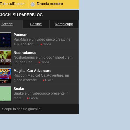
Tutto sull'autore
Diventa membro
 GIOCHI SU PAPERBLOG
Arcade
Casino'
Rompicapo
Pacman
Pac-Man é un video gioco creato nel
1979 da Toru......
Gioca
Nostradamus
Nostradamus è un gioco " shoot them
up" con una......
Gioca
Magical Cat Adventure
Riscopri Magical Cat Adventure, un
gioco d'arcade......
Gioca
Snake
Snake è un videogioco presente in
molti......
Gioca
Scopri lo spazio giochi di