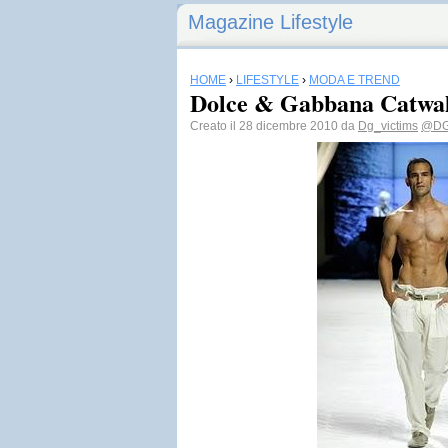
Magazine Lifestyle
HOME
›
LIFESTYLE
›
MODA E TREND
Dolce & Gabbana Catwalk
Creato il 28 dicembre 2010 da
Dg_victims
@DG