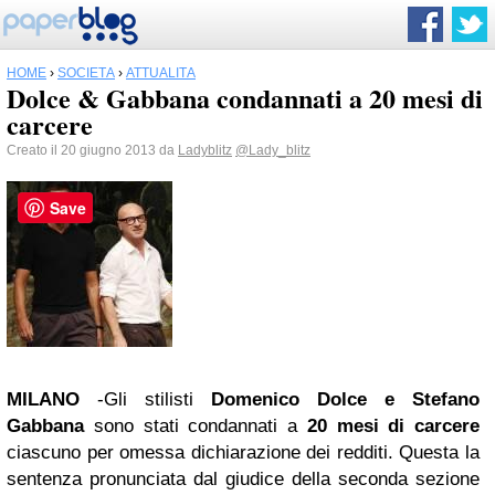
HOME
›
SOCIETÀ
›
ATTUALITÀ
Dolce & Gabbana condannati a 20 mesi di
carcere
Creato il 20 giugno 2013 da
Ladyblitz
@Lady_blitz
Save
MILANO
-Gli stilisti
Domenico Dolce
e Stefano
Gabbana
sono stati condannati a
20 mesi di carcere
ciascuno per omessa dichiarazione dei redditi. Questa la
sentenza pronunciata dal giudice della seconda sezione