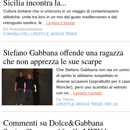
Sicilia incontra la...
Culture lontane che si uniscono in un viaggio di contaminazioni
stilistiche, unite tra loro in un mix dal gusto mediterraneo e dal
retrogusto esotico; le...
Leggere il seguito
Da
Pescaralovesfashion
CONSIGLI UTILI
LIFESTYLE
MODA E TREND
,
,
Stefano Gabbana offende una ragazza
che non apprezza le sue scarpe
Che Stefano Gabbana non sia un uomo
di spirito lo abbiamo sospettato in
diverse occasioni (soprattutto per il cas
Moncler), però uno scambio al vetriolo
con un...
Leggere il seguito
Da
Trescic
LIFESTYLE
MODA E TREND
PER LEI
,
,
Commenti su Dolce&Gabbana