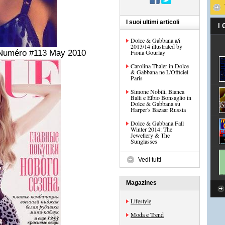
I suoi ultimi articoli
I
Dolce & Gabbana a/i
2013/14 illustrated by
r Numéro #113 May 2010
Fiona Gourlay
Carolina Thaler in Dolce
& Gabbana ne L'Officiel
Paris
Simone Nobili, Bianca
Balti e Elbio Bonsaglio in
Dolce & Gabbana su
Harper's Bazaar Russia
Dolce & Gabbana Fall
Winter 2014: The
Jewellery & The
Sunglasses
Vedi tutti
Magazines
Lifestyle
Moda e Trend