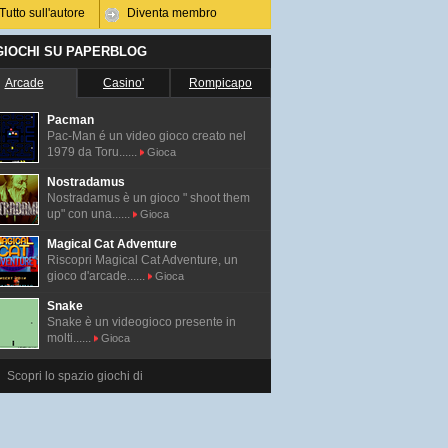
Tutto sull'autore
Diventa membro
 GIOCHI SU PAPERBLOG
Arcade
Casino'
Rompicapo
Pacman
Pac-Man é un video gioco creato nel
1979 da Toru......
Gioca
Nostradamus
Nostradamus è un gioco " shoot them
up" con una......
Gioca
Magical Cat Adventure
Riscopri Magical Cat Adventure, un
gioco d'arcade......
Gioca
Snake
Snake è un videogioco presente in
molti......
Gioca
Scopri lo spazio giochi di