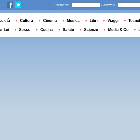
 su
Username
Password
ocietà
Cultura
Cinema
Musica
Libri
Viaggi
Tecnol
er Lei
Sesso
Cucina
Salute
Scienze
Media & Co