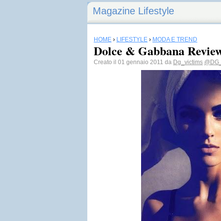
Magazine Lifestyle
HOME
›
LIFESTYLE
›
MODA E TREND
Dolce & Gabbana Revie
Creato il 01 gennaio 2011 da
Dg_victims
@DG_