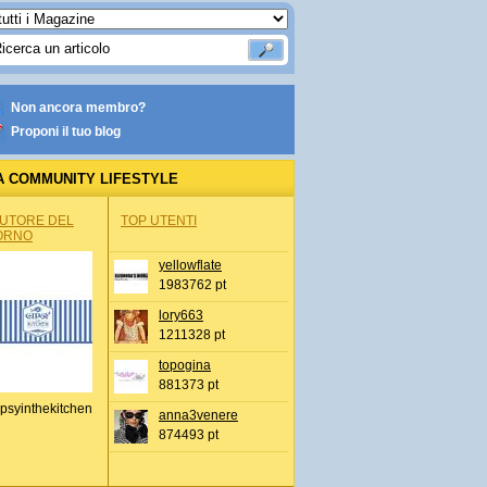
Non ancora membro?
Proponi il tuo blog
A COMMUNITY LIFESTYLE
AUTORE DEL
TOP UTENTI
ORNO
yellowflate
1983762 pt
lory663
1211328 pt
topogina
881373 pt
psyinthekitchen
anna3venere
874493 pt