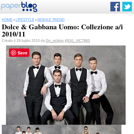
HOME
›
LIFESTYLE
›
MODA E TREND
Dolce & Gabbana Uomo: Collezione a/i
2010/11
Creato il 29 luglio 2010 da
Dg_victims
@DG_VICTIMS
Save