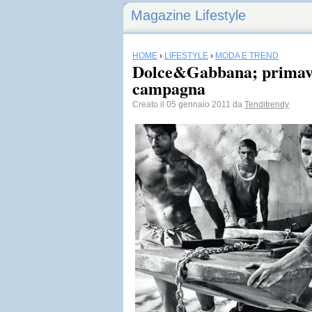
Magazine Lifestyle
HOME
›
LIFESTYLE
›
MODA E TREND
Dolce&Gabbana; primaver
campagna
Creato il 05 gennaio 2011 da
Tenditrendy