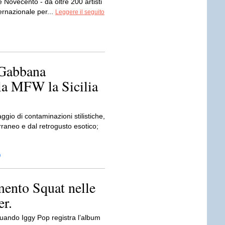
 Novecento - da oltre 200 artisti
ernazionale per...
Leggere il seguito
u
Gabbana
la MFW la Sicilia
ggio di contaminazioni stilistiche,
rraneo e dal retrogusto esotico;
D
mento Squat nelle
er.
quando Iggy Pop registra l’album