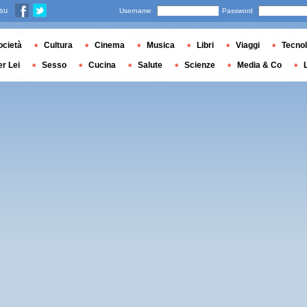
 su
Username
Password
ocietà
Cultura
Cinema
Musica
Libri
Viaggi
Tecnol
er Lei
Sesso
Cucina
Salute
Scienze
Media & Co