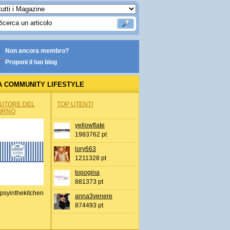
Non ancora membro?
Proponi il tuo blog
A COMMUNITY LIFESTYLE
AUTORE DEL
TOP UTENTI
ORNO
yellowflate
1983762 pt
lory663
1211328 pt
topogina
881373 pt
psyinthekitchen
anna3venere
874493 pt