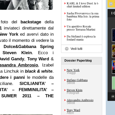
KARL & I love Dust: le t-
shirt limited edition
Sasha Pivovarova e la sua
I
bambina Mia Isis: la prima
foto
foto del
backstage
della
Un aperitivo Royale
11
inviateci direttamente dal
presso Terrazza Martini
New York
ed avervi dato in
Da Stefanel è esplosa la
foulard mania
ivato il momento di vedere la
i
Dolce&Gabbana Spring
Vedi tutti
da
Steven Klein
. Ecco i
David Gandy
,
Tony Ward
&
Dossier Paperblog
ssandra Ambrosio
, Izabel
New York
a Linchuk in
black & white
.
Viaggi
dere i panni
le modelle da
Stefano Gabbana
ciliane.
SICILIANITA’ –
Stilisti
ITA’ – FEMMINILITA’ –
Steven Klein
Fotografi
 SUMER 2011 – THE
Alessandra Ambrosio
Stilisti
Tony Ward
Attori