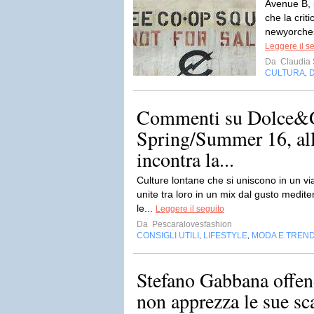
Avenue B, 
che la crit
newyorchese
Leggere il s
Da
Claudia S
CULTURA
,
Commenti su Dolce&
Spring/Summer 16, al
incontra la...
Culture lontane che si uniscono in un via
unite tra loro in un mix dal gusto medite
le...
Leggere il seguito
Da
Pescaralovesfashion
CONSIGLI UTILI
LIFESTYLE
MODA E TREN
,
,
Stefano Gabbana offen
non apprezza le sue sc