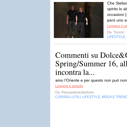
Che Stefa
spirito lo 
occasioni (
però uno sc
Leggere il s
Da
Trescic
LIFESTYLE
,
Commenti su Dolce&
Spring/Summer 16, al
incontra la...
amo l’Oriente e per questo non può non
Leggere il seguito
Da
Pescaralovesfashion
CONSIGLI UTILI
LIFESTYLE
MODA E TREN
,
,