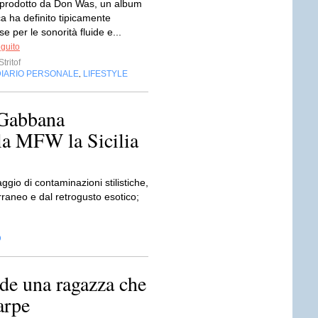
prodotto da Don Was, un album
ica ha definito tipicamente
 per le sonorità fluide e...
eguito
tritof
DIARIO PERSONALE
LIFESTYLE
,
Gabbana
la MFW la Sicilia
ggio di contaminazioni stilistiche,
rraneo e dal retrogusto esotico;
D
de una ragazza che
arpe