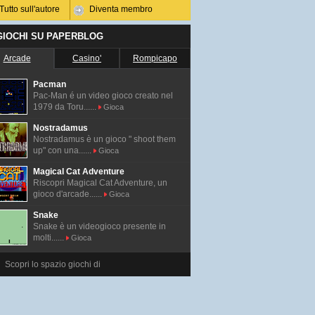
Tutto sull'autore
Diventa membro
 GIOCHI SU PAPERBLOG
Arcade
Casino'
Rompicapo
Pacman
Pac-Man é un video gioco creato nel
1979 da Toru......
Gioca
Nostradamus
Nostradamus è un gioco " shoot them
up" con una......
Gioca
Magical Cat Adventure
Riscopri Magical Cat Adventure, un
gioco d'arcade......
Gioca
Snake
Snake è un videogioco presente in
molti......
Gioca
Scopri lo spazio giochi di