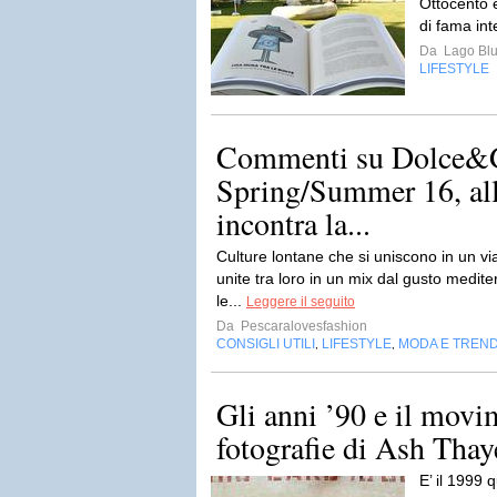
Ottocento e
di fama int
Da
Lago Bl
LIFESTYLE
Commenti su Dolce&
Spring/Summer 16, al
incontra la...
Culture lontane che si uniscono in un via
unite tra loro in un mix dal gusto medite
le...
Leggere il seguito
Da
Pescaralovesfashion
CONSIGLI UTILI
LIFESTYLE
MODA E TREN
,
,
Gli anni ’90 e il movi
fotografie di Ash Thay
E’ il 1999 