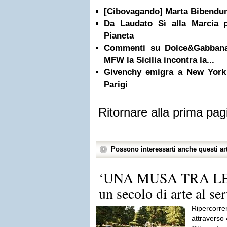
[Cibovagando] Marta Bibendu
Da Laudato Sì alla Marcia p
Pianeta
Commenti su Dolce&Gabbana
MFW la Sicilia incontra la...
Givenchy emigra a New York p
Parigi
Ritornare alla prima pag
Possono interessarti anche questi art
‘UNA MUSA TRA LE R
un secolo di arte al se
Ripercorrere
attraverso 