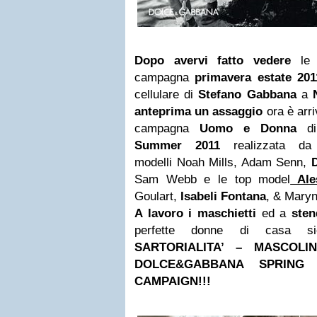
Dopo avervi fatto vedere
le 
campagna
primavera estate 20
cellulare di
Stefano Gabbana
a
anteprima un assaggio
ora è arr
campagna
Uomo e Donna
d
Summer 2011
realizzata 
modelli Noah Mills, Adam Senn,
Sam Webb e le top model
Ale
Goulart,
Isabeli Fontana
, & Maryn
A lavoro i maschietti
ed a
sten
perfette donne di casa si
SARTORIALITA’ – MASCOLIN
DOLCE&GABBANA SPRING
CAMPAIGN!!!