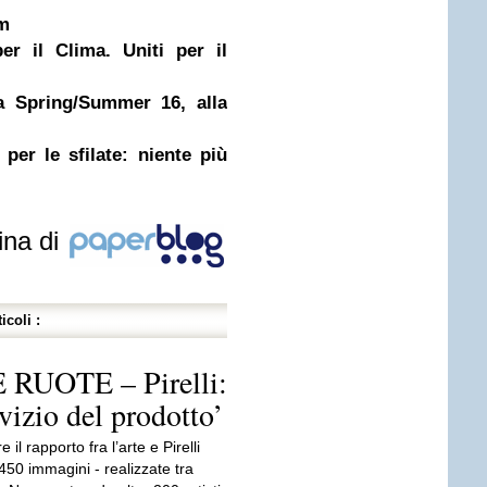
m
er il Clima. Uniti per il
 Spring/Summer 16, alla
er le sfilate: niente più
ina di
icoli :
UOTE – Pirelli:
rvizio del prodotto’
 il rapporto fra l’arte e Pirelli
450 immagini - realizzate tra