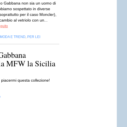
no Gabbana non sia un uomo di
abbiamo sospettato in diverse
soprattutto per il caso Moncler),
ambio al vetriolo con un...
eguito
MODA E TREND
PER LEI
,
Gabbana
la MFW la Sicilia
 piacermi questa collezione!
D