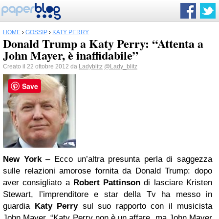
HOME
›
GOSSIP
›
KATY PERRY
Donald Trump a Katy Perry: “Attenta a
John Mayer, è inaffidabile”
Creato il 22 ottobre 2012 da
Ladyblitz
@Lady_blitz
Save
New York
– Ecco un’altra presunta perla di saggezza
sulle relazioni amorose fornita da Donald Trump: dopo
aver consigliato a
Robert Pattinson
di lasciare Kristen
Stewart, l’imprenditore e star della Tv ha messo in
guardia
Katy Perry
sul suo rapporto con il musicista
John Mayer. “Katy Perry non è un affare, ma John Mayer