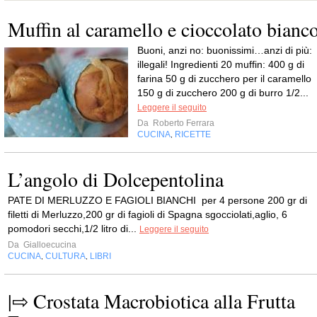
Muffin al caramello e cioccolato bianc
Buoni, anzi no: buonissimi…anzi di più:
illegali! Ingredienti 20 muffin: 400 g di
farina 50 g di zucchero per il caramello
150 g di zucchero 200 g di burro 1/2...
Leggere il seguito
Da
Roberto Ferrara
CUCINA
RICETTE
,
L’angolo di Dolcepentolina
PATE DI MERLUZZO E FAGIOLI BIANCHI per 4 persone 200 gr di
filetti di Merluzzo,200 gr di fagioli di Spagna sgocciolati,aglio, 6
pomodori secchi,1/2 litro di...
Leggere il seguito
Da
Gialloecucina
CUCINA
CULTURA
LIBRI
,
,
|⇨ Crostata Macrobiotica alla Frutta