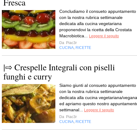
Fresca
Concludiamo il consueto appuntamento
con la nostra rubrica settimanale
dedicata alla cucina vegetariana
proponendovi la ricetta della Crostata
Macrobiotica...
Leggere il seguito
Da
Piac3r
CUCINA
RICETTE
,
|⇨ Crespelle Integrali con piselli
funghi e curry
Siamo giunti al consueto appuntamento
con la nostra rubrica settimanale
dedicata alla cucina vegetariana/vegan
ed apriamo questo nostro appuntament
settimanal...
Leggere il seguito
Da
Piac3r
CUCINA
RICETTE
,