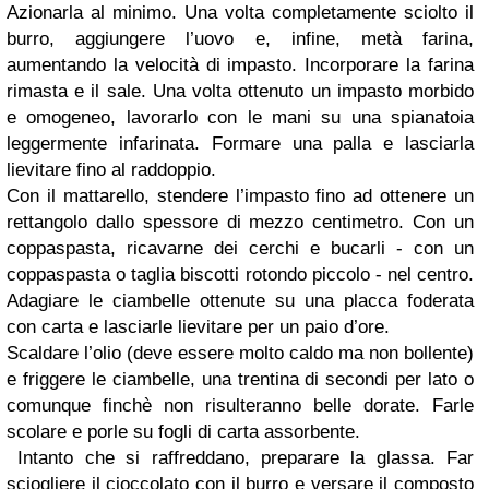
Azionarla al minimo. Una volta completamente sciolto il
burro, aggiungere l’uovo e, infine, metà farina,
aumentando la velocità di impasto. Incorporare la farina
rimasta e il sale. Una volta ottenuto un impasto morbido
e omogeneo, lavorarlo con le mani su una spianatoia
leggermente infarinata. Formare una palla e lasciarla
lievitare fino al raddoppio.
Con il mattarello, stendere l’impasto fino ad ottenere un
rettangolo dallo spessore di mezzo centimetro. Con un
coppaspasta, ricavarne dei cerchi e bucarli - con un
coppaspasta o taglia biscotti rotondo piccolo - nel centro.
Adagiare le ciambelle ottenute su una placca foderata
con carta e lasciarle lievitare per un paio d’ore.
Scaldare l’olio (deve essere molto caldo ma non bollente)
e friggere le ciambelle, una trentina di secondi per lato o
comunque finchè non risulteranno belle dorate. Farle
scolare e porle su fogli di carta assorbente.
Intanto che si raffreddano, preparare la glassa. Far
sciogliere il cioccolato con il burro e versare il composto