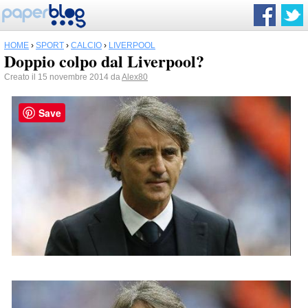
HOME
›
SPORT
›
CALCIO
›
LIVERPOOL
Doppio colpo dal Liverpool?
Creato il 15 novembre 2014 da
Alex80
Save