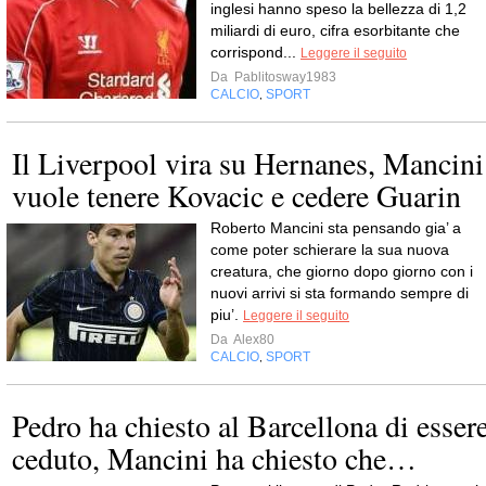
inglesi hanno speso la bellezza di 1,2
miliardi di euro, cifra esorbitante che
corrispond...
Leggere il seguito
Da
Pablitosway1983
CALCIO
SPORT
,
Il Liverpool vira su Hernanes, Mancini
vuole tenere Kovacic e cedere Guarin
Roberto Mancini sta pensando gia’ a
come poter schierare la sua nuova
creatura, che giorno dopo giorno con i
nuovi arrivi si sta formando sempre di
piu’.
Leggere il seguito
Da
Alex80
CALCIO
SPORT
,
Pedro ha chiesto al Barcellona di esser
ceduto, Mancini ha chiesto che…