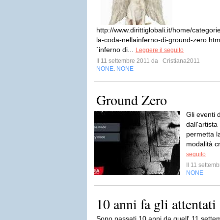
http://www.dirittiglobali.it/home/categor
la-coda-nellainferno-di-ground-zero.html
´inferno di...
Leggere il seguito
Il 11 settembre 2011 da
Cristiana2011
NONE
NONE
,
Ground Zero
Gli eventi 
dall'artist
permetta l
modalità cr
seguito
Il 11 settem
NONE
10 anni fa gli attentati
Sono passati 10 anni da quell' 11 sette