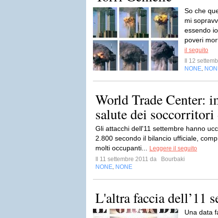
So che que
mi sopravv
essendo io
poveri mort
il seguito
Il 12 sette
NONE
NON
,
World Trade Center: im
salute dei soccorritori
Gli attacchi dell'11 settembre hanno ucc
2.800 secondo il bilancio ufficiale, comp
molti occupanti...
Leggere il seguito
Il 11 settembre 2011 da
Bourbaki
NONE
NONE
,
L'altra faccia dell’11 
Una data fa