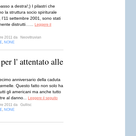
asso a destra!;) I pilastri che
 la struttura socio spiriturale
 l’11 settembre 2001, sono stati
mente distrutti…...
Leggere il
mbre 2011 da
Neovitruvian
E
NONE
,
er l' attentato alle
 decimo anniversario della caduta
 gemelle. Questo fatto non solo ha
utti gli americani ma anche tutto
tre al danno...
Leggere il seguito
mbre 2011 da
Gullisc
E
NONE
,