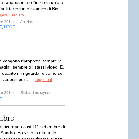
 rappresentato l’inizio di un’era
’anti terrorismo islamico di Bin
gere il seguito
bre 2011 da
Apietrarota
E
NONE
,
o vengono riproposte sempre le
gini, sempre gli stessi video. E,
 quanto mi riguarda, è come se
i vedessi per la...
Leggere il
bre 2011 da
Richardmchaynes
E
mbre
ani ricordano così l’11 settembre di
 Sandro: Ho visto in diretta lo