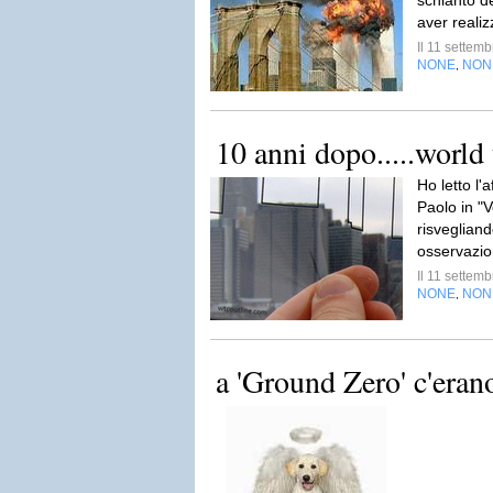
schianto d
aver realiz
Il 11 settem
NONE
NON
,
10 anni dopo.....world 
Ho letto l'
Paolo in "
risvegliand
osservazi
Il 11 settem
NONE
NON
,
a 'Ground Zero' c'eran