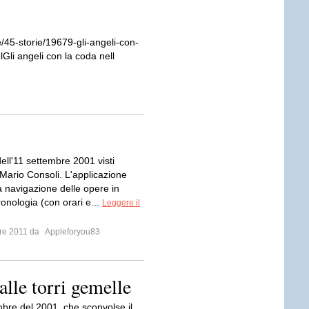
ie/45-storie/19679-gli-angeli-con-
Gli angeli con la coda nell
dell'11 settembre 2001 visti
a Mario Consoli. L'applicazione
a navigazione delle opere in
onologia (con orari e...
Leggere il
bre 2011 da
Appleforyou83
 alle torri gemelle
mbre del 2001, che sconvolse il