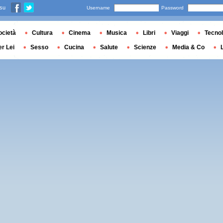
 su
Username
Password
ocietà
Cultura
Cinema
Musica
Libri
Viaggi
Tecnol
er Lei
Sesso
Cucina
Salute
Scienze
Media & Co