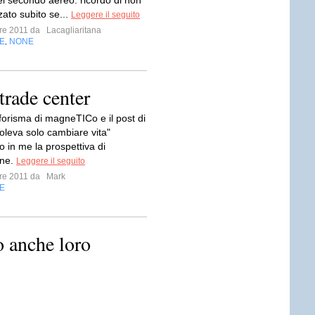
el secondo aereo: ricordo di non
zato subito se...
Leggere il seguito
bre 2011 da
Lacagliaritana
E
NONE
,
trade center
aforisma di magneTICo e il post di
Voleva solo cambiare vita"
o in me la prospettiva di
one.
Leggere il seguito
bre 2011 da
Mark
E
o anche loro