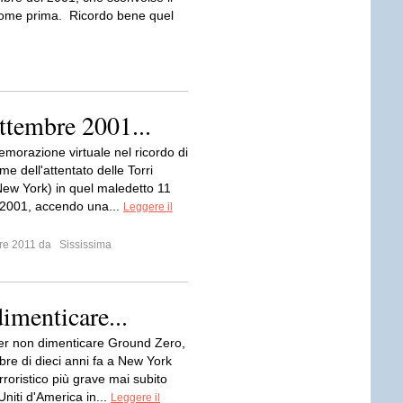
come prima. Ricordo bene quel
ettembre 2001...
orazione virtuale nel ricordo di
time dell'attentato delle Torri
ew York) in quel maledetto 11
2001, accendo una...
Leggere il
bre 2011 da
Sississima
imenticare...
er non dimenticare Ground Zero,
bre di dieci anni fa a New York
erroristico più grave mai subito
 Uniti d'America in...
Leggere il