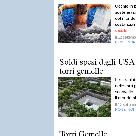
Occhio in b
sostenevano
del mondo,
sostanzial
seguito
Il 12 sette
NONE
NON
,
Soldi spesi dagli USA p
torri gemelle
Ieri era il
delle torri
sconvolto t
il mondo ol
Il 12 sette
NONE
NON
,
Torri Gemelle