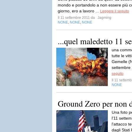
mondo e portandolo a non essere più 
giorno, ero a lavoro ...
Leggere il seguito
Il 11 settembre 2011 da
Jagming
NONE
NONE
NONE
,
,
...quel maledetto 11 s
una commem
tutte le vit
Gemelle (N
settembre 
seguito
Il 11 settem
NONE
Ground Zero per non d
Una foto p
l'11 settem
l'attacco t
dagli Stati