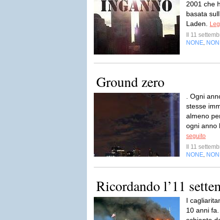
2001 che ha
basata sull
Laden.
Leg
Il 11 settem
NONE
NON
,
Ground zero
. Ogni ann
stesse imma
almeno per
ogni anno l
seguito
Il 11 settem
NONE
NON
,
Ricordando l’11 sette
I cagliarit
10 anni fa.