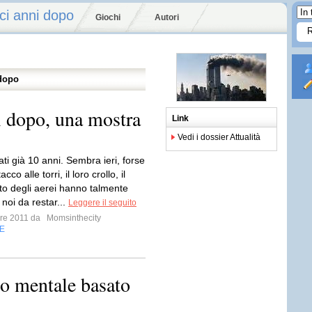
ci anni dopo
Giochi
Autori
 dopo
i dopo, una mostra
Link
Vedi i dossier Attualità
ti già 10 anni. Sembra ieri, forse
cco alle torri, il loro crollo, il
to degli aerei hanno talmente
i noi da restar...
Leggere il seguito
mbre 2011 da
Momsinthecity
E
lo mentale basato