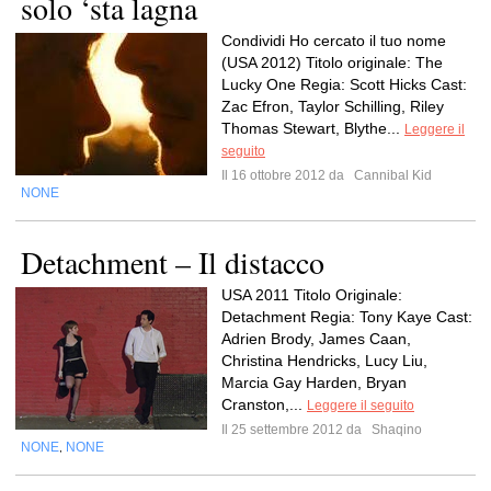
solo ‘sta lagna
Condividi Ho cercato il tuo nome
(USA 2012) Titolo originale: The
Lucky One Regia: Scott Hicks Cast:
Zac Efron, Taylor Schilling, Riley
Thomas Stewart, Blythe...
Leggere il
seguito
Il 16 ottobre 2012 da
Cannibal Kid
NONE
Detachment – Il distacco
USA 2011 Titolo Originale:
Detachment Regia: Tony Kaye Cast:
Adrien Brody, James Caan,
Christina Hendricks, Lucy Liu,
Marcia Gay Harden, Bryan
Cranston,...
Leggere il seguito
Il 25 settembre 2012 da
Shaqino
NONE
NONE
,