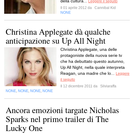
della cultura...
Leggere il seguito
Il 01 aprile 2012 da
Cannibal Kid
NONE
Christina Applegate dà qualche
anticipazione su Up All Night
Christina Applegate, una delle
protagoniste della nuova serie tv
che ha debuttato questo autunno,
Up All Night, nella quale interpreta
Reagan, una madre che lo...
Leggere
il seguito
Il 12 dicembre 2011 da
Silviaraffa
NONE
NONE
NONE
NONE
,
,
,
Ancora emozioni targate Nicholas
Sparks nel primo trailer di The
Lucky One