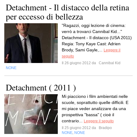
Detachment - Il distacco della retina
per eccesso di bellezza
"Ragazzi, oggi lezione di cinema:
verrò a trovarci Cannibal Kid..."
Detachment - Il distacco (USA 2011)
Regia: Tony Kaye Cast: Adrien
Brody, Sami Gayle,...
Leggere il
seguito
Il 26 giugno 2012 da
Cannibal Kid
NONE
Detachment ( 2011 )
Mi piacciono i film ambientati nelle
scuole, soprattutto quelle difficili. E
mi piace veder analizzare da una
prospettiva "bassa" ( cioè il
contrario...
Leggere il seguito
Il 25 giugno 2012 da
Bradipo
NONE
NONE
,