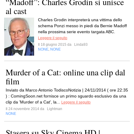
“Madoff”: Charles Grodin si unisce
al cast
Charles Grodin interpreterà una vittima dello
schema Ponzi messo in piedi da Bernie Madoff
nella prossima serie evento targata ABC.
Leggere il seguito
Il 18 giugno 2015 da
Linda93
NONE
NONE
,
Murder of a Cat: online una clip dal
film
Inviato da Marco Antonio TodiscoNotizia | 24/11/2014 ( ore 22:35
) : ComingSoon.net fornisce un primo sguardo esclusivo da una
clip da 'Murder of a Cat', la...
Leggere il seguito
Il 24 novembre 2014 da
Lightman
NONE
Stasera su Sky Cinema HD |