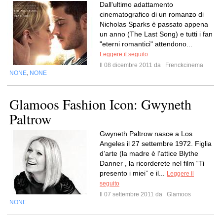
Dall'ultimo adattamento
cinematografico di un romanzo di
Nicholas Sparks è passato appena
un anno (The Last Song) e tutti i fan
"eterni romantici" attendono...
Leggere il seguito
Il 08 dicembre 2011 da
Frenckcinema
NONE
NONE
,
Glamoos Fashion Icon: Gwyneth
Paltrow
Gwyneth Paltrow nasce a Los
Angeles il 27 settembre 1972. Figlia
d’arte (la madre è l’attice Blythe
Danner , la ricorderete nel film “Ti
presento i miei” e il...
Leggere il
seguito
Il 07 settembre 2011 da
Glamoos
NONE