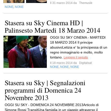
Il 31 marzo 2014 da
Themusik
NONE
NONE
,
Stasera su Sky Cinema HD |
Palinsesto Martedi 18 Marzo 2014
OGGI SU SKY CINEMA - MARTEDI
18 MARZO 2014 Il principe
abusivoLetizia e' la principessa di un
regno immaginario e molto, molto
lontano.
Leggere il seguito
Il 18 marzo 2014 da
Digitalsat
NONE
NONE
NONE
,
,
Stasera su Sky | Segnalazioni
programmi di Domenica 24
Novembre 2013
OGGI SU SKY - DOMENICA 24 NOVEMBRE 2013Articolo di
Simone Rossi TransitUna famiglia in un viaggio attraverso il