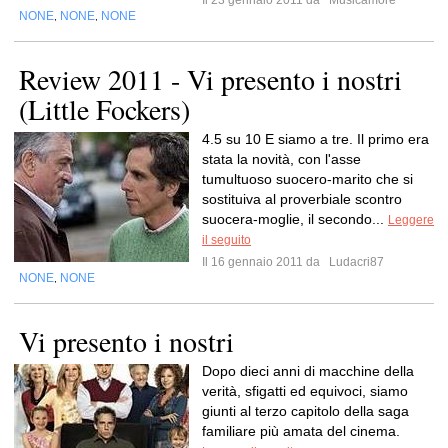
Il 23 gennaio 2011 da
Musicamore
NONE
NONE
NONE
,
,
Review 2011 - Vi presento i nostri
(Little Fockers)
4.5 su 10 E siamo a tre. Il primo era
stata la novità, con l'asse
tumultuoso suocero-marito che si
sostituiva al proverbiale scontro
suocera-moglie, il secondo...
Leggere
il seguito
Il 16 gennaio 2011 da
Ludacri87
NONE
NONE
,
Vi presento i nostri
Dopo dieci anni di macchine della
verità, sfigatti ed equivoci, siamo
giunti al terzo capitolo della saga
familiare più amata del cinema.