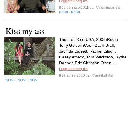
Leggere il seguito
Il 15 gennaio 2011 da
Valentinaariete
NONE
NONE
,
Kiss my ass
The Last Kiss(USA, 2006)Regia:
Tony GoldwinCast: Zach Braff,
Jacinda Barrett, Rachel Bilson,
Casey Affleck, Tom Wilkinson, Blythe
Danner, Eric Christian Olsen,...
Leggere il seguito
Il 29 aprile 2010 da
Cannibal Kid
NONE
NONE
NONE
,
,