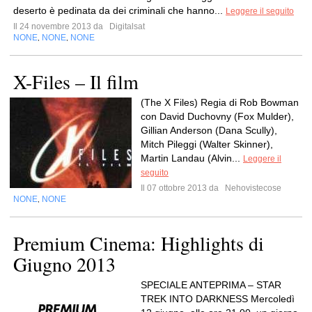
deserto è pedinata da dei criminali che hanno...
Leggere il seguito
Il 24 novembre 2013 da
Digitalsat
NONE
NONE
NONE
,
,
X-Files – Il film
(The X Files) Regia di Rob Bowman
con David Duchovny (Fox Mulder),
Gillian Anderson (Dana Scully),
Mitch Pileggi (Walter Skinner),
Martin Landau (Alvin...
Leggere il
seguito
Il 07 ottobre 2013 da
Nehovistecose
NONE
NONE
,
Premium Cinema: Highlights di
Giugno 2013
SPECIALE ANTEPRIMA – STAR
TREK INTO DARKNESS Mercoledì