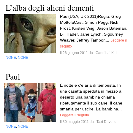
L’alba degli alieni dementi
Paul(USA, UK 2011)Regia: Greg
MottolaCast: Simon Pegg, Nick
Frost, Kristen Wiig, Jason Bateman,
Bill Hader, Jane Lynch, Sigourney
Weaver, Jeffrey Tambor,...
Leggere il
seguito
Il 26 giugno 2011 da
Cannibal Kid
NONE
NONE
,
Paul
È notte e c’è aria di tempesta. In
una casetta sperduta in mezzo al
deserto una bambina chiama
ripetutamente il suo cane. Il cane
smania per uscire. La bambina...
Leggere il seguito
Il 30 maggio 2011 da
Taxi Drivers
NONE
NONE
,