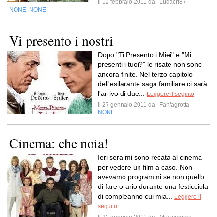
Il 12 febbraio 2011 da
Ludacri87
NONE
NONE
,
Vi presento i nostri
Dopo "Ti Presento i Miei" e "Mi
presenti i tuoi?" le risate non sono
ancora finite. Nel terzo capitolo
dell'esilarante saga familiare ci sarà
l'arrivo di due...
Leggere il seguito
Il 27 gennaio 2011 da
Fanfagrotta
NONE
Cinema: che noia!
Ieri sera mi sono recata al cinema
per vedere un film a caso. Non
avevamo programmi se non quello
di fare orario durante una festicciola
di compleanno cui mia...
Leggere il
seguito