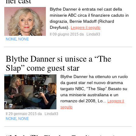
nel cast
Blythe Danner è entrata nel cast della
miniserie ABC circa il finanziere caduto in
disgrazia, Bernie Madoff (Richard
Dreyfuss).
Leggere il seguito
Il 09 giugno 2015 da
Linda93
NONE
NONE
,
Blythe Danner si unisce a “The
Slap” come guest star
Blythe Danner ha ottenuto un ruolo
da guest star nel nuovo dramma
targato NBC, “The Slap”.Basato su
una miniserie australiana e un
romanzo del 2008, Lo...
Leggere il
seguito
Il 29 gennaio 2015 da
Linda93
NONE
NONE
,