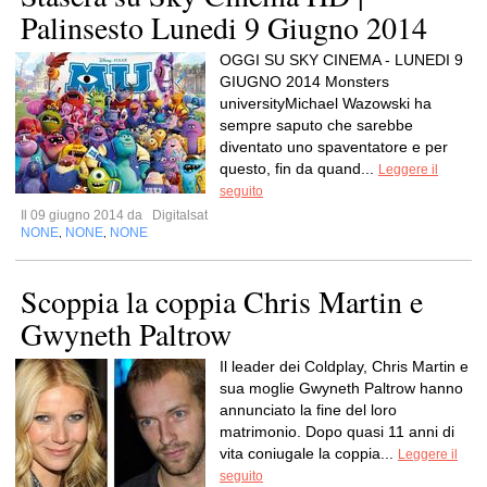
Palinsesto Lunedi 9 Giugno 2014
OGGI SU SKY CINEMA - LUNEDI 9
GIUGNO 2014 Monsters
universityMichael Wazowski ha
sempre saputo che sarebbe
diventato uno spaventatore e per
questo, fin da quand...
Leggere il
seguito
Il 09 giugno 2014 da
Digitalsat
NONE
NONE
NONE
,
,
Scoppia la coppia Chris Martin e
Gwyneth Paltrow
Il leader dei Coldplay, Chris Martin e
sua moglie Gwyneth Paltrow hanno
annunciato la fine del loro
matrimonio. Dopo quasi 11 anni di
vita coniugale la coppia...
Leggere il
seguito