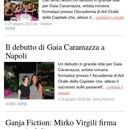
Cari amici lettori,Un debutto in grande stile
per Gaia Caramazza, artista romana
formatasi presso l'Accademia di Arti Orafe
della Capitale che, atteso il...
Leggere il seguito
Il 25 giugno 2015 da
Sankez
NONE
Il debutto di Gaia Caramazza a
Napoli
Un debutto in grande stile per Gaia
Caramazza, artista romana
formatasi presso l' Accademia di Arti
Orafe della Capitale che, atteso il
successo sulle passerell...
Leggere il
seguito
Il 24 giugno 2015 da
Anna Pernice
NONE
NONE
,
Ganja Fiction: Mirko Virgili firma