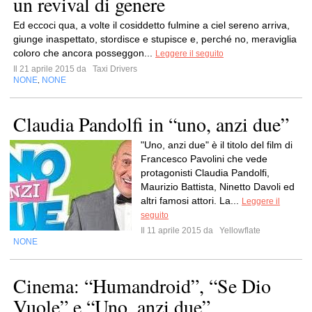
un revival di genere
Ed eccoci qua, a volte il cosiddetto fulmine a ciel sereno arriva,
giunge inaspettato, stordisce e stupisce e, perché no, meraviglia
coloro che ancora posseggon...
Leggere il seguito
Il 21 aprile 2015 da
Taxi Drivers
NONE
NONE
,
Claudia Pandolfi in “uno, anzi due”
"Uno, anzi due" è il titolo del film di
Francesco Pavolini che vede
protagonisti Claudia Pandolfi,
Maurizio Battista, Ninetto Davoli ed
altri famosi attori. La...
Leggere il
seguito
Il 11 aprile 2015 da
Yellowflate
NONE
Cinema: “Humandroid”, “Se Dio
Vuole” e “Uno, anzi due”