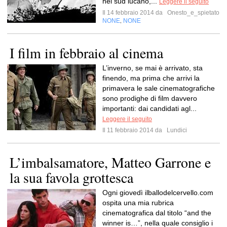
nel sud lucano,...
Leggere il seguito
Il 14 febbraio 2014 da
Onesto_e_spietato
NONE
NONE
,
I film in febbraio al cinema
L’inverno, se mai è arrivato, sta
finendo, ma prima che arrivi la
primavera le sale cinematografiche
sono prodighe di film davvero
importanti: dai candidati agl...
Leggere il seguito
Il 11 febbraio 2014 da
Lundici
L’imbalsamatore, Matteo Garrone e
la sua favola grottesca
Ogni giovedì ilballodelcervello.com
ospita una mia rubrica
cinematografica dal titolo “and the
winner is…”, nella quale consiglio i