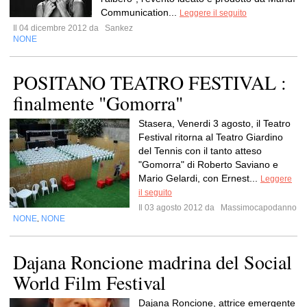
Communication...
Leggere il seguito
Il 04 dicembre 2012 da
Sankez
NONE
POSITANO TEATRO FESTIVAL :
finalmente "Gomorra"
Stasera, Venerdi 3 agosto, il Teatro
Festival ritorna al Teatro Giardino
del Tennis con il tanto atteso
"Gomorra" di Roberto Saviano e
Mario Gelardi, con Ernest...
Leggere
il seguito
Il 03 agosto 2012 da
Massimocapodanno
NONE
NONE
,
Dajana Roncione madrina del Social
World Film Festival
Dajana Roncione, attrice emergente