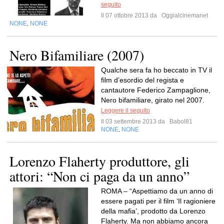
seguito
Il 07 ottobre 2013 da
Oggialcinemanet
NONE
NONE
,
Nero Bifamiliare (2007)
Qualche sera fa ho beccato in TV il
film d’esordio del regista e
cantautore Federico Zampaglione,
Nero bifamiliare, girato nel 2007.
Leggere il seguito
Il 03 settembre 2013 da
Babol81
NONE
NONE
,
Lorenzo Flaherty produttore, gli
attori: “Non ci paga da un anno”
ROMA – “Aspettiamo da un anno di
essere pagati per il film ‘Il ragioniere
della mafia’, prodotto da Lorenzo
Flaherty. Ma non abbiamo ancora