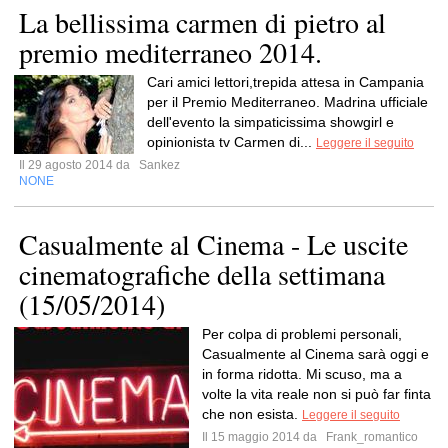
La bellissima carmen di pietro al
premio mediterraneo 2014.
Cari amici lettori,trepida attesa in Campania
per il Premio Mediterraneo. Madrina ufficiale
dell'evento la simpaticissima showgirl e
opinionista tv Carmen di...
Leggere il seguito
Il 29 agosto 2014 da
Sankez
NONE
Casualmente al Cinema - Le uscite
cinematografiche della settimana
(15/05/2014)
Per colpa di problemi personali,
Casualmente al Cinema sarà oggi e
in forma ridotta. Mi scuso, ma a
volte la vita reale non si può far finta
che non esista.
Leggere il seguito
Il 15 maggio 2014 da
Frank_romantico