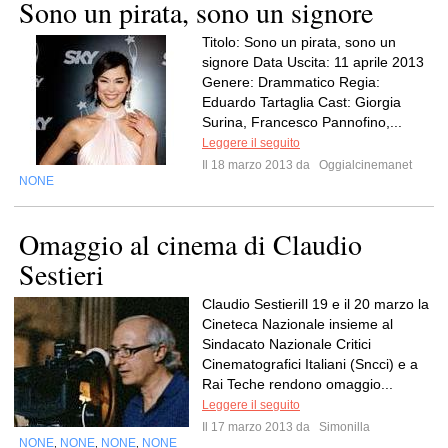
Sono un pirata, sono un signore
Titolo: Sono un pirata, sono un
signore Data Uscita: 11 aprile 2013
Genere: Drammatico Regia:
Eduardo Tartaglia Cast: Giorgia
Surina, Francesco Pannofino,...
Leggere il seguito
Il 18 marzo 2013 da
Oggialcinemanet
NONE
Omaggio al cinema di Claudio
Sestieri
Claudio SestieriIl 19 e il 20 marzo la
Cineteca Nazionale insieme al
Sindacato Nazionale Critici
Cinematografici Italiani (Sncci) e a
Rai Teche rendono omaggio...
Leggere il seguito
Il 17 marzo 2013 da
Simonilla
NONE
NONE
NONE
NONE
,
,
,