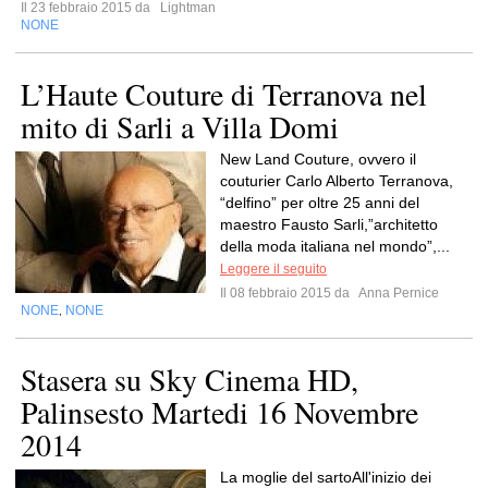
Il 23 febbraio 2015 da
Lightman
NONE
L’Haute Couture di Terranova nel
mito di Sarli a Villa Domi
New Land Couture, ovvero il
couturier Carlo Alberto Terranova,
“delfino” per oltre 25 anni del
maestro Fausto Sarli,”architetto
della moda italiana nel mondo”,...
Leggere il seguito
Il 08 febbraio 2015 da
Anna Pernice
NONE
NONE
,
Stasera su Sky Cinema HD,
Palinsesto Martedi 16 Novembre
2014
La moglie del sartoAll'inizio dei