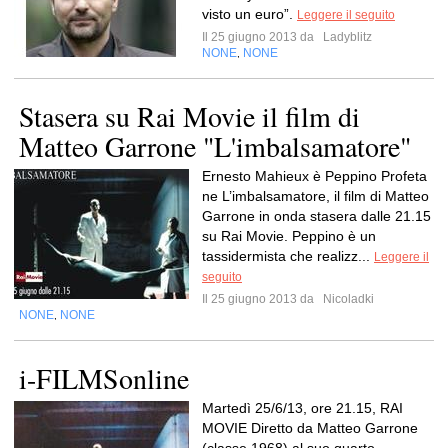
visto un euro”.
Leggere il seguito
Il 25 giugno 2013 da
Ladyblitz
NONE
NONE
,
Stasera su Rai Movie il film di
Matteo Garrone "L'imbalsamatore"
Ernesto Mahieux è Peppino Profeta
ne L’imbalsamatore, il film di Matteo
Garrone in onda stasera dalle 21.15
su Rai Movie. Peppino è un
tassidermista che realizz...
Leggere il
seguito
Il 25 giugno 2013 da
Nicoladki
NONE
NONE
,
i-FILMSonline
Martedì 25/6/13, ore 21.15, RAI
MOVIE Diretto da Matteo Garrone