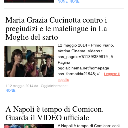
NONE
NONE
,
Maria Grazia Cucinotta contro i
pregiudizi e le malelingue in La
Moglie del sarto
12 maggio 2014 • Primo Piano,
Vetrina Cinema, Videos •
sas_pageid='51139/389819'; //
Pagina :
oggialcinema.net/homepage
sas_formatid=21948; //...
Leggere il
seguito
Il 12 maggio 2014 da
Oggialcinemanet
NONE
A Napoli è tempo di Comicon.
Guarda il VIDEO ufficiale
A Napoli è tempo di Comicon: così