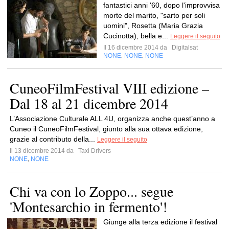
fantastici anni '60, dopo l'improvvisa
morte del marito, "sarto per soli
uomini", Rosetta (Maria Grazia
Cucinotta), bella e...
Leggere il seguito
Il 16 dicembre 2014 da
Digitalsat
NONE
NONE
NONE
,
,
CuneoFilmFestival VIII edizione –
Dal 18 al 21 dicembre 2014
L’Associazione Culturale ALL 4U, organizza anche quest’anno a
Cuneo il CuneoFilmFestival, giunto alla sua ottava edizione,
grazie al contributo della...
Leggere il seguito
Il 13 dicembre 2014 da
Taxi Drivers
NONE
NONE
,
Chi va con lo Zoppo... segue
'Montesarchio in fermento'!
Giunge alla terza edizione il festival