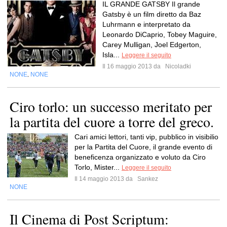
IL GRANDE GATSBY Il grande
Gatsby è un film diretto da Baz
Luhrmann e interpretato da
Leonardo DiCaprio, Tobey Maguire,
Carey Mulligan, Joel Edgerton,
Isla...
Leggere il seguito
Il 16 maggio 2013 da
Nicoladki
NONE
NONE
,
Ciro torlo: un successo meritato per
la partita del cuore a torre del greco.
Cari amici lettori, tanti vip, pubblico in visibilio
per la Partita del Cuore, il grande evento di
beneficenza organizzato e voluto da Ciro
Torlo, Mister...
Leggere il seguito
Il 14 maggio 2013 da
Sankez
NONE
Il Cinema di Post Scriptum: