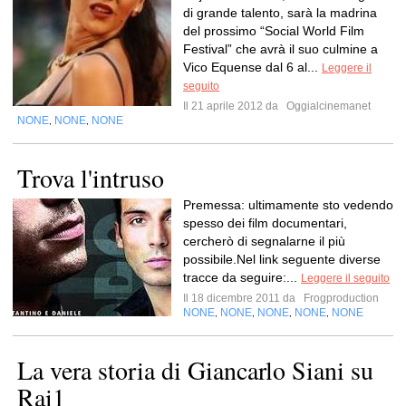
di grande talento, sarà la madrina
del prossimo “Social World Film
Festival” che avrà il suo culmine a
Vico Equense dal 6 al...
Leggere il
seguito
Il 21 aprile 2012 da
Oggialcinemanet
NONE
NONE
NONE
,
,
Trova l'intruso
Premessa: ultimamente sto vedendo
spesso dei film documentari,
cercherò di segnalarne il più
possibile.Nel link seguente diverse
tracce da seguire:...
Leggere il seguito
Il 18 dicembre 2011 da
Frogproduction
NONE
NONE
NONE
NONE
NONE
,
,
,
,
La vera storia di Giancarlo Siani su
Rai1