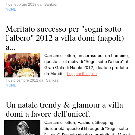
Il 03 febbraio 2013 da
Sankez
NONE
Meritato successo per "sogni sotto
l'albero" 2012 a villa domi (napoli)
a...
Cari amici lettori, un sorriso per un bambino,
questo il liet motiv di "Sogni sotto l'albero", il
Gran Galà di Natale 2012, ideato e prodotto
da Maridì...
Leggere il seguito
Il 09 dicembre 2012 da
Sankez
NONE
Un natale trendy & glamour a villa
domi a favore dell'unicef.
Cari amici lettori, Fashion, Shopping,
Solidarietà: questo il fil rouge di "Sogni sotto
l'albero", l'evento ideato e prodotto da Maridì