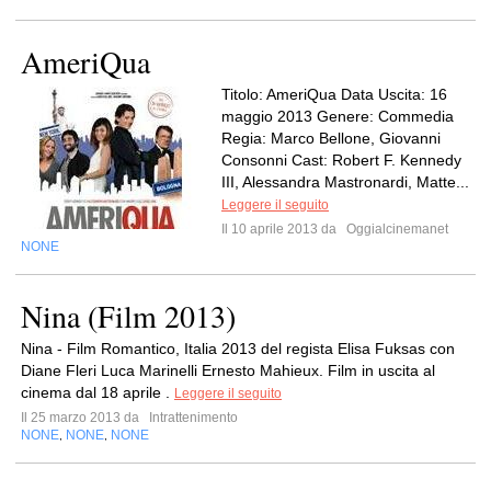
AmeriQua
Titolo: AmeriQua Data Uscita: 16
maggio 2013 Genere: Commedia
Regia: Marco Bellone, Giovanni
Consonni Cast: Robert F. Kennedy
III, Alessandra Mastronardi, Matte...
Leggere il seguito
Il 10 aprile 2013 da
Oggialcinemanet
NONE
Nina (Film 2013)
Nina - Film Romantico, Italia 2013 del regista Elisa Fuksas con
Diane Fleri Luca Marinelli Ernesto Mahieux. Film in uscita al
cinema dal 18 aprile .
Leggere il seguito
Il 25 marzo 2013 da
Intrattenimento
NONE
NONE
NONE
,
,