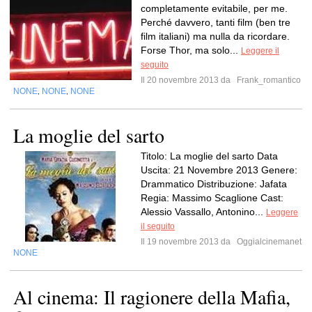
completamente evitabile, per me.
Perché davvero, tanti film (ben tre
film italiani) ma nulla da ricordare.
Forse Thor, ma solo...
Leggere il
seguito
Il 20 novembre 2013 da
Frank_romantico
NONE
NONE
NONE
,
,
La moglie del sarto
Titolo: La moglie del sarto Data
Uscita: 21 Novembre 2013 Genere:
Drammatico Distribuzione: Jafata
Regia: Massimo Scaglione Cast:
Alessio Vassallo, Antonino...
Leggere
il seguito
Il 19 novembre 2013 da
Oggialcinemanet
NONE
Al cinema: Il ragionere della Mafia,