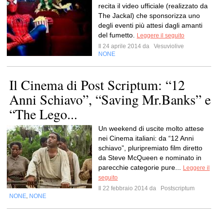
recita il video ufficiale (realizzato da
The Jackal) che sponsorizza uno
degli eventi più attesi dagli amanti
del fumetto.
Leggere il seguito
Il 24 aprile 2014 da
Vesuviolive
NONE
Il Cinema di Post Scriptum: “12
Anni Schiavo”, “Saving Mr.Banks” e
“The Lego...
Un weekend di uscite molto attese
nei Cinema italiani: da “12 Anni
schiavo”, pluripremiato film diretto
da Steve McQueen e nominato in
parecchie categorie pure...
Leggere il
seguito
Il 22 febbraio 2014 da
Postscriptum
NONE
NONE
,