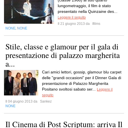
(classe 1968) al suo quarto
lungometraggio, il film è stato
presentato nella Quinzaine des...
Leggere il seguito
Il 21 giugno 2013 da
Ifilms
NONE
NONE
,
Stile, classe e glamour per il gala di
presentazione di palazzo margherita
a...
Cari amici lettori, gossip, glamour blu carpet
delle "grandi occasioni" per il Dinner Gala di
presentazione di Palazzo Margherita
Positano svoltosi sabato ser...
Leggere il
seguito
Il 04 giugno 2013 da
Sankez
NONE
Il Cinema di Post Scriptum: arriva Il