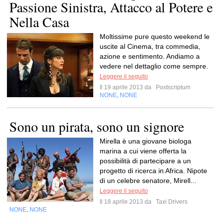
Passione Sinistra, Attacco al Potere e
Nella Casa
Moltissime pure questo weekend le
uscite al Cinema, tra commedia,
azione e sentimento. Andiamo a
vedere nel dettaglio come sempre.
Leggere il seguito
Il 19 aprile 2013 da
Postscriptum
NONE
NONE
,
Sono un pirata, sono un signore
Mirella è una giovane biologa
marina a cui viene offerta la
possibilità di partecipare a un
progetto di ricerca in Africa. Nipote
di un celebre senatore, Mirell...
Leggere il seguito
Il 18 aprile 2013 da
Taxi Drivers
NONE
NONE
,