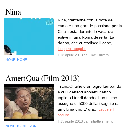
Nina
Nina, trentenne con la dote del
canto e una grande passione per la
Cina, resta durante le vacanze
estive in una Roma deserta. La
donna, che custodisce il cane,...
Leggere il seguito
Il 18 aprile 2013 da
Taxi Drivers
NONE
NONE
,
AmeriQua (Film 2013)
TramaCharlie è un pigro laureando
a cui i genitori abbienti hanno
tagliato i fondi dandogli un ultimo
assegno di 5000 dollari seguito da
un ultimatum. E' ora...
Leggere il
seguito
Il 15 aprile 2013 da
Intrattenimento
NONE
NONE
NONE
,
,