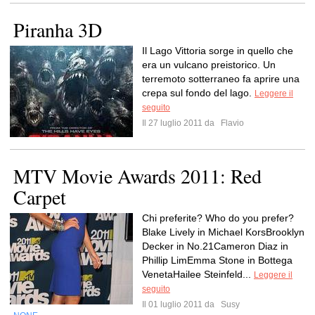
Piranha 3D
Il Lago Vittoria sorge in quello che
era un vulcano preistorico. Un
terremoto sotterraneo fa aprire una
crepa sul fondo del lago.
Leggere il
seguito
Il 27 luglio 2011 da
Flavio
MTV Movie Awards 2011: Red
Carpet
Chi preferite? Who do you prefer?
Blake Lively in Michael KorsBrooklyn
Decker in No.21Cameron Diaz in
Phillip LimEmma Stone in Bottega
VenetaHailee Steinfeld...
Leggere il
seguito
Il 01 luglio 2011 da
Susy