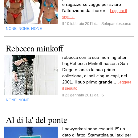
e ragazze selvagge per sviare
l’attenzione dall’horror...
Leggere il
seguito
Il 10 febbraio 2011 da
Soloparolesparse
NONE
NONE
NONE
,
,
Rebecca minkoff
rebecca con la sua morning after
bagRebecca Minkoff nasce a San
Diego e lancia la sua prima
collezione, di soli cinque capi, nel
2001. Il suo primo grande...
Leggere
il seguito
Il 23 gennaio 2011 da
S
NONE
NONE
,
Al di la' del ponte
I newyorkesi sono esauriti. E' un
dato di fatto. Stamattina sul taxi per