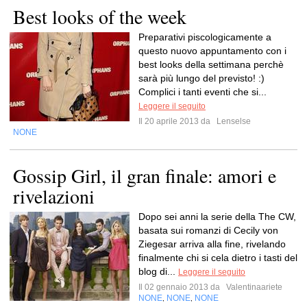
Best looks of the week
Preparativi piscologicamente a
questo nuovo appuntamento con i
best looks della settimana perchè
sarà più lungo del previsto! :)
Complici i tanti eventi che si...
Leggere il seguito
Il 20 aprile 2013 da
Lenselse
NONE
Gossip Girl, il gran finale: amori e
rivelazioni
Dopo sei anni la serie della The CW,
basata sui romanzi di Cecily von
Ziegesar arriva alla fine, rivelando
finalmente chi si cela dietro i tasti del
blog di...
Leggere il seguito
Il 02 gennaio 2013 da
Valentinaariete
NONE
NONE
NONE
,
,