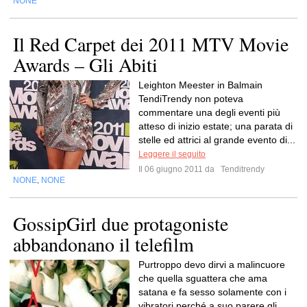
NONE
Il Red Carpet dei 2011 MTV Movie
Awards – Gli Abiti
Leighton Meester in Balmain
TendiTrendy non poteva
commentare una degli eventi più
atteso di inizio estate; una parata di
stelle ed attrici al grande evento di...
Leggere il seguito
Il 06 giugno 2011 da
Tenditrendy
NONE
NONE
,
GossipGirl due protagoniste
abbandonano il telefilm
Purtroppo devo dirvi a malincuore
che quella sguattera che ama
satana e fa sesso solamente con i
vibratori perché a suo parere gli