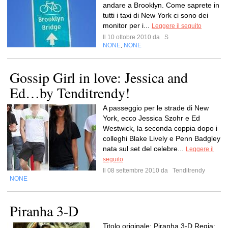
andare a Brooklyn. Come saprete in
tutti i taxi di New York ci sono dei
monitor per i...
Leggere il seguito
Il 10 ottobre 2010 da
S
NONE
NONE
,
Gossip Girl in love: Jessica and
Ed…by Tenditrendy!
A passeggio per le strade di New
York, ecco Jessica Szohr e Ed
Westwick, la seconda coppia dopo i
colleghi Blake Lively e Penn Badgley
nata sul set del celebre...
Leggere il
seguito
Il 08 settembre 2010 da
Tenditrendy
NONE
Piranha 3-D
Titolo originale: Piranha 3-D Regia: