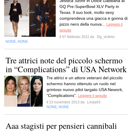
Jessica Szohr in Dolce Gabbana al
GQ Pre-SuperBowl XLV Party in
Texas. Il suo look, molto sexy
comprendeva una giacca e gonna di
pizzo nero della nuova...
Leggere il
seguito
Il 07 febbraio 2011 da
Dg_victims
NONE
NONE
,
Tre attrici note del piccolo schermo
in “Complications” di USA Network
Tre attrici e un attore veterani del piccolo
schermo hanno ottenuto un ruolo nel
grintoso nuovo pilot targato USA Nework,
“Complications”.
Leggere il seguito
Il 23 novembre 2013 da
Linda93
NONE
NONE
,
Aaa stagisti per pensieri cannibali