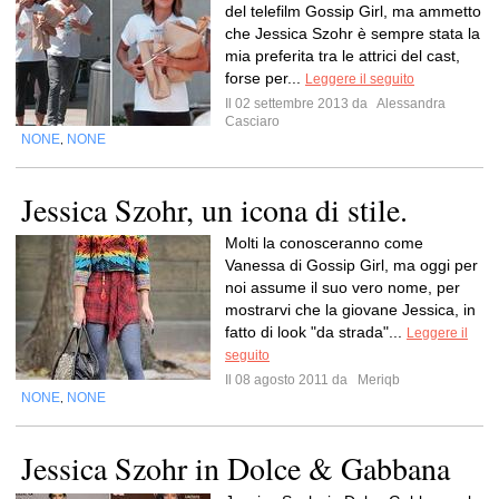
del telefilm Gossip Girl, ma ammetto
che Jessica Szohr è sempre stata la
mia preferita tra le attrici del cast,
forse per...
Leggere il seguito
Il 02 settembre 2013 da
Alessandra
Casciaro
NONE
NONE
,
Jessica Szohr, un icona di stile.
Molti la conosceranno come
Vanessa di Gossip Girl, ma oggi per
noi assume il suo vero nome, per
mostrarvi che la giovane Jessica, in
fatto di look "da strada"...
Leggere il
seguito
Il 08 agosto 2011 da
Meriqb
NONE
NONE
,
Jessica Szohr in Dolce & Gabbana