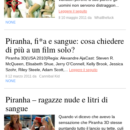
uomini non servono distraggon...
Leggere il seguito
Il 10 maggio 2011 da
Whatthefuck
NONE
Piranha, fi*a e sangue: cosa chiedere
di più a un film solo?
Piranha 3D(USA 2010)Regia: Alexandre AjaCast: Steven R.
McQueen, Elisabeth Shue, Jerry O’Connell, Kelly Brook, Jessica
Szohr, Riley Steele, Adam Scott,...
Leggere il seguito
Il 12 marzo 2011 da
Cannibal Kid
NONE
Piranha – ragazze nude e litri di
sangue
Quando vi dicevo che avevo la
sensazione che Piranha 3D stesse
puntando tutto il lancio su tette, culi