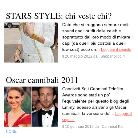
STARS STYLE: chi veste chi?
Dato che si traggono sempre molti
spunti dagli outfit delle celeb e
soprattutto dal loro modo di mixare i
capi (da quelli più costosi a quelli
low cost) ecco un...
Leggere il seguito
Il 20 maggio 2012 da
Shopaholicgirl
Oscar cannibali 2011
Condividi Se i Cannibal Telefilm
Awards sono stati un po’
l’equivalente per questo blog degli
Emmy, adesso arrivano gli Oscar
cannibali, la versione de'...
Leggere il
seguito
Il 10 gennaio 2012 da
Cannibal Kid
NONE