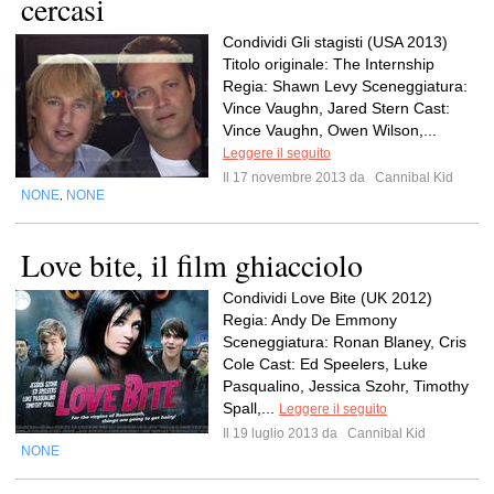
cercasi
Condividi Gli stagisti (USA 2013)
Titolo originale: The Internship
Regia: Shawn Levy Sceneggiatura:
Vince Vaughn, Jared Stern Cast:
Vince Vaughn, Owen Wilson,...
Leggere il seguito
Il 17 novembre 2013 da
Cannibal Kid
NONE
NONE
,
Love bite, il film ghiacciolo
Condividi Love Bite (UK 2012)
Regia: Andy De Emmony
Sceneggiatura: Ronan Blaney, Cris
Cole Cast: Ed Speelers, Luke
Pasqualino, Jessica Szohr, Timothy
Spall,...
Leggere il seguito
Il 19 luglio 2013 da
Cannibal Kid
NONE