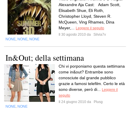
Alexandre Aja Cast: Adam Scott,
Elisabeth Shue, Eli Roth,
Christopher Lloyd, Steven R.
McQueen, Ving Rhames, Dina
Meyer,...
Leggere il seguito
Il 30 agosto 2010 da
Silvia7v
NONE
NONE
NONE
,
,
In&Out; della settimana
Chi vi porponiamo questa settimana
come in&out? Entrambe sono
conosciute dal grande pubblico
grazie a famosi telefilm. Certo le età
sono diverse, però di...
Leggere il
seguito
Il 24 giugno 2010 da
Plusg
NONE
NONE
,