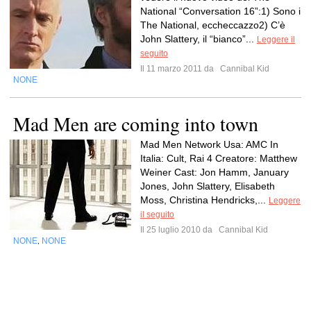
National “Conversation 16”:1) Sono i
The National, eccheccazzo2) C’è
John Slattery, il “bianco”...
Leggere il
seguito
Il 11 marzo 2011 da
Cannibal Kid
NONE
Mad Men are coming into town
Mad Men Network Usa: AMC In
Italia: Cult, Rai 4 Creatore: Matthew
Weiner Cast: Jon Hamm, January
Jones, John Slattery, Elisabeth
Moss, Christina Hendricks,...
Leggere
il seguito
Il 25 luglio 2010 da
Cannibal Kid
NONE
NONE
,