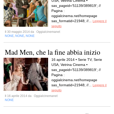
USA, Vetrina Cinema •
sas_pageid='51139/389819'; //
Pagina :
oggialcinema.net/homepage
sas_formatid=21948; //...
Leggere il
seguito
Il 30 maggio 2014 da
Oggialcinemanet
NONE
NONE
NONE
,
,
Mad Men, che la fine abbia inizio
16 aprile 2014 • Serie TV, Serie
USA, Vetrina Cinema •
sas_pageid='51139/389819'; //
Pagina :
oggialcinema.net/homepage
sas_formatid=21948; //...
Leggere il
seguito
Il 16 aprile 2014 da
Oggialcinemanet
NONE