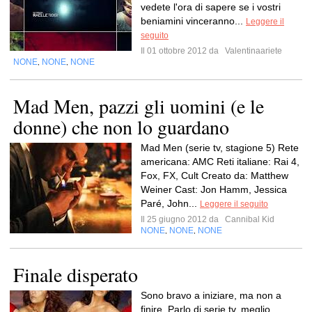
vedete l'ora di sapere se i vostri
beniamini vinceranno...
Leggere il
seguito
Il 01 ottobre 2012 da
Valentinaariete
NONE
NONE
NONE
,
,
Mad Men, pazzi gli uomini (e le
donne) che non lo guardano
Mad Men (serie tv, stagione 5) Rete
americana: AMC Reti italiane: Rai 4,
Fox, FX, Cult Creato da: Matthew
Weiner Cast: Jon Hamm, Jessica
Paré, John...
Leggere il seguito
Il 25 giugno 2012 da
Cannibal Kid
NONE
NONE
NONE
,
,
Finale disperato
Sono bravo a iniziare, ma non a
finire. Parlo di serie tv, meglio