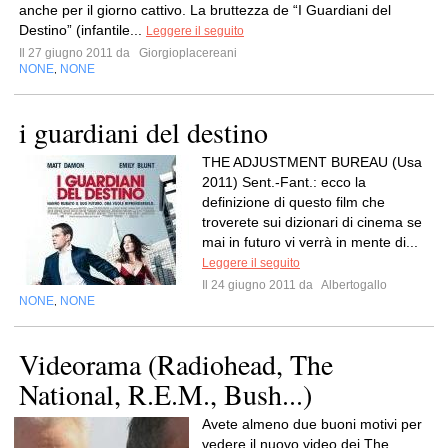
anche per il giorno cattivo. La bruttezza de “I Guardiani del
Destino” (infantile...
Leggere il seguito
Il 27 giugno 2011 da
Giorgioplacereani
NONE
NONE
,
i guardiani del destino
THE ADJUSTMENT BUREAU (Usa
2011) Sent.-Fant.: ecco la
definizione di questo film che
troverete sui dizionari di cinema se
mai in futuro vi verrà in mente di...
Leggere il seguito
Il 24 giugno 2011 da
Albertogallo
NONE
NONE
,
Videorama (Radiohead, The
National, R.E.M., Bush...)
Avete almeno due buoni motivi per
vedere il nuovo video dei The