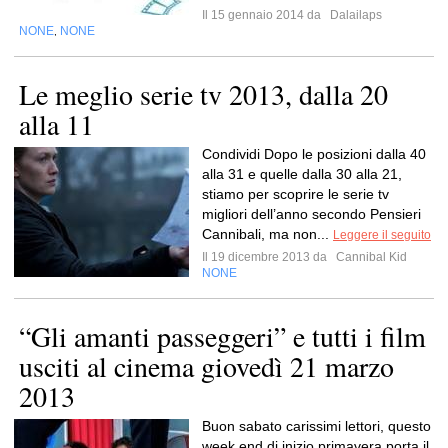
Il 15 gennaio 2014 da
Dalailaps
NONE
NONE
,
Le meglio serie tv 2013, dalla 20
alla 11
Condividi Dopo le posizioni dalla 40
alla 31 e quelle dalla 30 alla 21,
stiamo per scoprire le serie tv
migliori dell’anno secondo Pensieri
Cannibali, ma non...
Leggere il seguito
Il 19 dicembre 2013 da
Cannibal Kid
NONE
“Gli amanti passeggeri” e tutti i film
usciti al cinema giovedì 21 marzo
2013
Buon sabato carissimi lettori, questo
week end di inizio primavera porta il