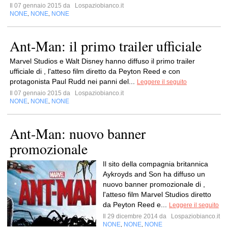
Il 07 gennaio 2015 da
Lospaziobianco.it
NONE
NONE
NONE
,
,
Ant-Man: il primo trailer ufficiale
Marvel Studios e Walt Disney hanno diffuso il primo trailer
ufficiale di , l'atteso film diretto da Peyton Reed e con
protagonista Paul Rudd nei panni del...
Leggere il seguito
Il 07 gennaio 2015 da
Lospaziobianco.it
NONE
NONE
NONE
,
,
Ant-Man: nuovo banner
promozionale
Il sito della compagnia britannica
Aykroyds and Son ha diffuso un
nuovo banner promozionale di ,
l'atteso film Marvel Studios diretto
da Peyton Reed e...
Leggere il seguito
Il 29 dicembre 2014 da
Lospaziobianco.it
NONE
NONE
NONE
,
,