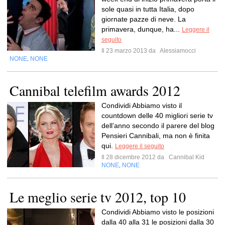
sole quasi in tutta Italia, dopo
giornate pazze di neve. La
primavera, dunque, ha...
Leggere il
seguito
Il 23 marzo 2013 da
Alessiamocci
NONE
NONE
,
Cannibal telefilm awards 2012
Condividi Abbiamo visto il
countdown delle 40 migliori serie tv
dell’anno secondo il parere del blog
Pensieri Cannibali, ma non è finita
qui.
Leggere il seguito
Il 28 dicembre 2012 da
Cannibal Kid
NONE
NONE
,
Le meglio serie tv 2012, top 10
Condividi Abbiamo visto le posizioni
dalla 40 alla 31 le posizioni dalla 30