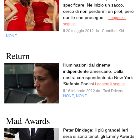
specificare. Ne inizio un sacco,
cerco di non perdermi un pilot, però
quelle che proseguo...
Leggere il
seguito
Il 20 maggio 2012 da
Cannibal Kid
NONE
Return
Illuminazioni dal cinema
indipendente americano. Dalla
nostra corrispondente da New York
Stefania Paolini
Leggere il seguito
Il 16 febbraio 2012 da
Taxi Drivers
NONE
NONE
,
Mad Awards
Peter Dinklage: il più grande! Ieri
sera si sono tenuti gli Emmy Awards