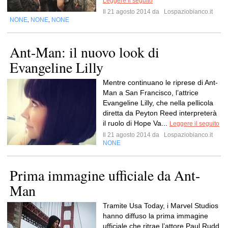
Leggere il seguito
Il 21 agosto 2014 da
Lospaziobianco.it
NONE
NONE
NONE
,
,
Ant-Man: il nuovo look di
Evangeline Lilly
Mentre continuano le riprese di Ant-
Man a San Francisco, l’attrice
Evangeline Lilly, che nella pellicola
diretta da Peyton Reed interpreterà
il ruolo di Hope Va...
Leggere il seguito
Il 21 agosto 2014 da
Lospaziobianco.it
NONE
Prima immagine ufficiale da Ant-
Man
Tramite Usa Today, i Marvel Studios
hanno diffuso la prima immagine
ufficiale che ritrae l’attore Paul Rudd