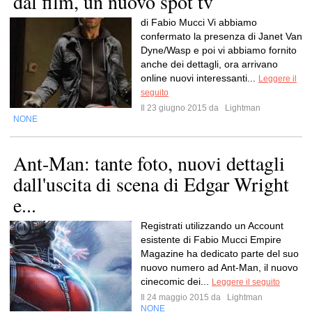
dal film, un nuovo spot tv
di Fabio Mucci Vi abbiamo
confermato la presenza di Janet Van
Dyne/Wasp e poi vi abbiamo fornito
anche dei dettagli, ora arrivano
online nuovi interessanti...
Leggere il
seguito
Il 23 giugno 2015 da
Lightman
NONE
Ant-Man: tante foto, nuovi dettagli
dall'uscita di scena di Edgar Wright
e...
Registrati utilizzando un Account
esistente di Fabio Mucci Empire
Magazine ha dedicato parte del suo
nuovo numero ad Ant-Man, il nuovo
cinecomic dei...
Leggere il seguito
Il 24 maggio 2015 da
Lightman
NONE