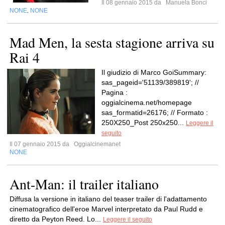
Il 08 gennaio 2015 da
Manuela Bonci
NONE
NONE
,
Mad Men, la sesta stagione arriva su
Rai 4
Il giudizio di Marco GoiSummary:
sas_pageid='51139/389819'; //
Pagina :
oggialcinema.net/homepage
sas_formatid=26176; // Formato :
250X250_Post 250x250...
Leggere il
seguito
Il 07 gennaio 2015 da
Oggialcinemanet
NONE
Ant-Man: il trailer italiano
Diffusa la versione in italiano del teaser trailer di l'adattamento
cinematografico dell'eroe Marvel interpretato da Paul Rudd e
diretto da Peyton Reed. Lo...
Leggere il seguito