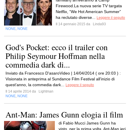
familiari) arriveranno a Camp
Firewood.La nuova serie TV targata
Netflix, “We Hot American Summer”
ha reclutato diverse...
Leggere il seguito
Il 14 gennaio 2015 da
Linda93
NONE
NONE
,
God's Pocket: ecco il trailer con
Philip Seymour Hoffman nella
commedia dark di...
Inviato da Francesco D'asaroVideo | 14/04/2014 ( ore 20:03 ) :
Visionata in anteprima al Sundance Film Festival all'inizio di
quest'anno, la commedia dark...
Leggere il seguito
Il 14 aprile 2014 da
Lightman
NONE
NONE
,
Ant-Man: James Gunn elogia il film
di Fabio Mucci James Gunn ha
visto, per la prima volta, Ant-Man ieri