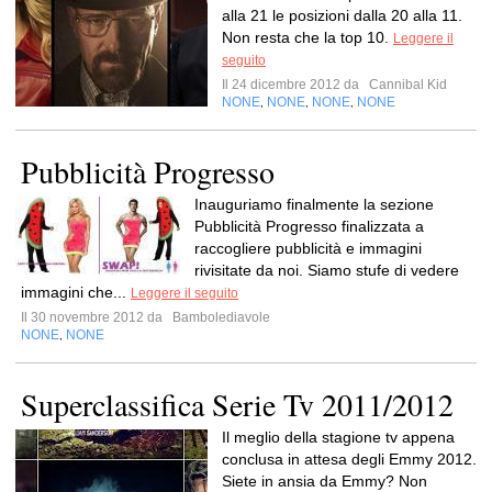
alla 21 le posizioni dalla 20 alla 11.
Non resta che la top 10.
Leggere il
seguito
Il 24 dicembre 2012 da
Cannibal Kid
NONE
NONE
NONE
NONE
,
,
,
Pubblicità Progresso
Inauguriamo finalmente la sezione
Pubblicità Progresso finalizzata a
raccogliere pubblicità e immagini
rivisitate da noi. Siamo stufe di vedere
immagini che...
Leggere il seguito
Il 30 novembre 2012 da
Bambolediavole
NONE
NONE
,
Superclassifica Serie Tv 2011/2012
Il meglio della stagione tv appena
conclusa in attesa degli Emmy 2012.
Siete in ansia da Emmy? Non