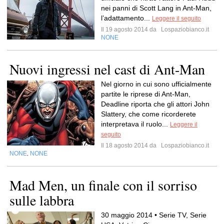
nei panni di Scott Lang in Ant-Man,
l’adattamento...
Leggere il seguito
Il 19 agosto 2014 da
Lospaziobianco.it
NONE
Nuovi ingressi nel cast di Ant-Man
Nel giorno in cui sono ufficialmente
partite le riprese di Ant-Man,
Deadline riporta che gli attori John
Slattery, che come ricorderete
interpretava il ruolo...
Leggere il
seguito
Il 18 agosto 2014 da
Lospaziobianco.it
NONE
NONE
,
Mad Men, un finale con il sorriso
sulle labbra
30 maggio 2014 • Serie TV, Serie