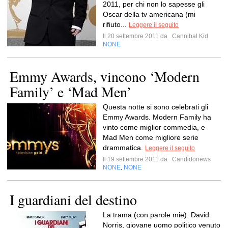
2011, per chi non lo sapesse gli
Oscar della tv americana (mi
rifiuto...
Leggere il seguito
Il 20 settembre 2011 da
Cannibal Kid
NONE
Emmy Awards, vincono ‘Modern
Family’ e ‘Mad Men’
Questa notte si sono celebrati gli
Emmy Awards. Modern Family ha
vinto come miglior commedia, e
Mad Men come migliore serie
drammatica.
Leggere il seguito
Il 19 settembre 2011 da
Candidonews
NONE
NONE
,
I guardiani del destino
La trama (con parole mie): David
Norris, giovane uomo politico venuto