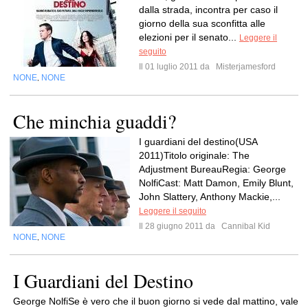
dalla strada, incontra per caso il
giorno della sua sconfitta alle
elezioni per il senato...
Leggere il
seguito
Il 01 luglio 2011 da
Misterjamesford
NONE
NONE
,
Che minchia guaddi?
I guardiani del destino(USA
2011)Titolo originale: The
Adjustment BureauRegia: George
NolfiCast: Matt Damon, Emily Blunt,
John Slattery, Anthony Mackie,...
Leggere il seguito
Il 28 giugno 2011 da
Cannibal Kid
NONE
NONE
,
I Guardiani del Destino
George NolfiSe è vero che il buon giorno si vede dal mattino, vale