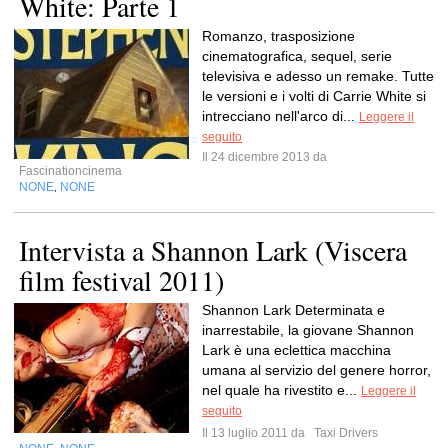
White: Parte 1
Romanzo, trasposizione
cinematografica, sequel, serie
televisiva e adesso un remake. Tutte
le versioni e i volti di Carrie White si
intrecciano nell'arco di...
Leggere il
seguito
Il 24 dicembre 2013 da
Fascinationcinema
NONE
NONE
,
Intervista a Shannon Lark (Viscera
film festival 2011)
Shannon Lark Determinata e
inarrestabile, la giovane Shannon
Lark è una eclettica macchina
umana al servizio del genere horror,
nel quale ha rivestito e...
Leggere il
seguito
Il 13 luglio 2011 da
Taxi Drivers