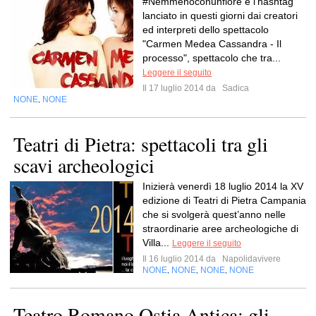
#Nemmenoconunfiore è l'hashtag
lanciato in questi giorni dai creatori
ed interpreti dello spettacolo
"Carmen Medea Cassandra - Il
processo", spettacolo che tra...
Leggere il seguito
Il 17 luglio 2014 da
Sadica
NONE
NONE
,
Teatri di Pietra: spettacoli tra gli
scavi archeologici
Inizierà venerdì 18 luglio 2014 la XV
edizione di Teatri di Pietra Campania
che si svolgerà quest’anno nelle
straordinarie aree archeologiche di
Villa...
Leggere il seguito
Il 16 luglio 2014 da
Napolidavivere
NONE
NONE
NONE
NONE
,
,
,
Teatro Romano Ostia Antica: gli