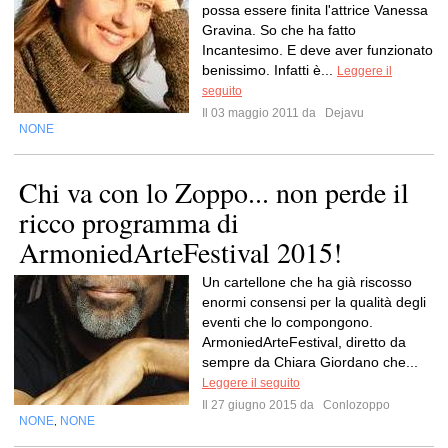
possa essere finita l'attrice Vanessa
Gravina. So che ha fatto
Incantesimo. E deve aver funzionato
benissimo. Infatti è...
Leggere il
seguito
Il 03 maggio 2011 da
Dejavu
NONE
Chi va con lo Zoppo... non perde il
ricco programma di
ArmoniedArteFestival 2015!
Un cartellone che ha già riscosso
enormi consensi per la qualità degli
eventi che lo compongono.
ArmoniedArteFestival, diretto da
sempre da Chiara Giordano che...
Leggere il seguito
Il 27 giugno 2015 da
Conlozoppo
NONE
NONE
,