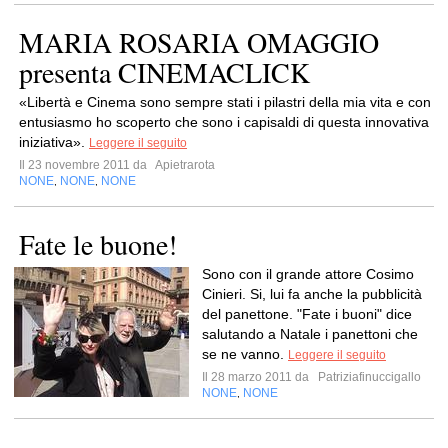
MARIA ROSARIA OMAGGIO
presenta CINEMACLICK
«Libertà e Cinema sono sempre stati i pilastri della mia vita e con
entusiasmo ho scoperto che sono i capisaldi di questa innovativa
iniziativa».
Leggere il seguito
Il 23 novembre 2011 da
Apietrarota
NONE
NONE
NONE
,
,
Fate le buone!
Sono con il grande attore Cosimo
Cinieri. Si, lui fa anche la pubblicità
del panettone. "Fate i buoni" dice
salutando a Natale i panettoni che
se ne vanno.
Leggere il seguito
Il 28 marzo 2011 da
Patriziafinuccigallo
NONE
NONE
,