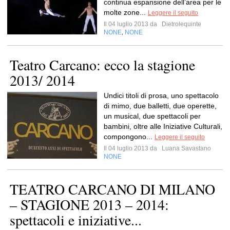
continua espansione dell’area per le
molte zone...
Leggere il seguito
Il 04 luglio 2013 da
Dietrolequinte
NONE
NONE
,
Teatro Carcano: ecco la stagione
2013/ 2014
Undici titoli di prosa, uno spettacolo
di mimo, due balletti, due operette,
un musical, due spettacoli per
bambini, oltre alle Iniziative Culturali,
compongono...
Leggere il seguito
Il 04 luglio 2013 da
Luana Savastano
NONE
TEATRO CARCANO DI MILANO
– STAGIONE 2013 – 2014:
spettacoli e iniziative...