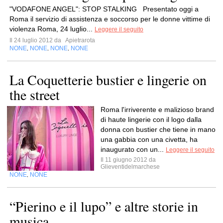
"VODAFONE ANGEL": STOP STALKING Presentato oggi a
Roma il servizio di assistenza e soccorso per le donne vittime di
violenza Roma, 24 luglio...
Leggere il seguito
Il 24 luglio 2012 da
Apietrarota
NONE
NONE
NONE
NONE
,
,
,
La Coquetterie bustier e lingerie on
the street
Roma l'irriverente e malizioso brand
di haute lingerie con il logo dalla
donna con bustier che tiene in mano
una gabbia con una civetta, ha
inaugurato con un...
Leggere il seguito
Il 11 giugno 2012 da
Glieventidelmarchese
NONE
NONE
,
“Pierino e il lupo” e altre storie in
musica