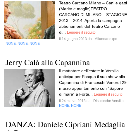
Teatro Carcano Milano – Cani e gatti
(Marito e moglie)TEATRO
CARCANO DI MILANO – STAGIONE
2013 – 2014: Aperta la campagna
abbonamenti del Teatro Carcano
di...
Leggere il seguito
Il 14 giugno 2013 da
Milanoartexpo
NONE
NONE
NONE
,
,
Jerry Calà alla Capannina
Il mattatore dell’estate in Versilia
anticipa per Pasqua il suo show alla
Capannina di Franceschi Venerdì 29
marzo appuntamento con “Sapore
di mare” a Forte...
Leggere il seguito
Il 24 marzo 2013 da
Discoteche Versilia
NONE
NONE
,
DANZA: Daniele Cipriani Medaglia