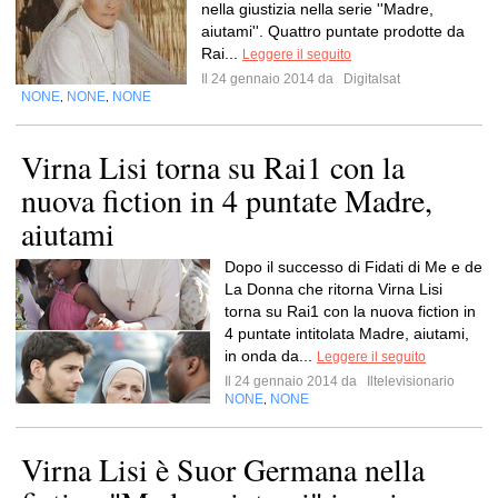
nella giustizia nella serie ''Madre,
aiutami''. Quattro puntate prodotte da
Rai...
Leggere il seguito
Il 24 gennaio 2014 da
Digitalsat
NONE
NONE
NONE
,
,
Virna Lisi torna su Rai1 con la
nuova fiction in 4 puntate Madre,
aiutami
Dopo il successo di Fidati di Me e de
La Donna che ritorna Virna Lisi
torna su Rai1 con la nuova fiction in
4 puntate intitolata Madre, aiutami,
in onda da...
Leggere il seguito
Il 24 gennaio 2014 da
Iltelevisionario
NONE
NONE
,
Virna Lisi è Suor Germana nella