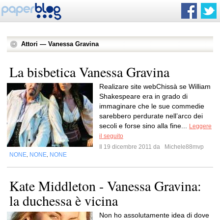
Attori — Vanessa Gravina
La bisbetica Vanessa Gravina
Realizare site webChissà se William
Shakespeare era in grado di
immaginare che le sue commedie
sarebbero perdurate nell’arco dei
secoli e forse sino alla fine...
Leggere
il seguito
Il 19 dicembre 2011 da
Michele88mvp
NONE
NONE
NONE
,
,
Kate Middleton - Vanessa Gravina:
la duchessa è vicina
Non ho assolutamente idea di dove