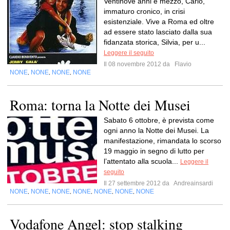
Ventinove anni e mezzo, Carlo,
immaturo cronico, in crisi
esistenziale. Vive a Roma ed oltre
ad essere stato lasciato dalla sua
fidanzata storica, Silvia, per u...
Leggere il seguito
Il 08 novembre 2012 da
Flavio
NONE
NONE
NONE
NONE
,
,
,
Roma: torna la Notte dei Musei
Sabato 6 ottobre, è prevista come
ogni anno la Notte dei Musei. La
manifestazione, rimandata lo scorso
19 maggio in segno di lutto per
l’attentato alla scuola...
Leggere il
seguito
Il 27 settembre 2012 da
Andreainsardi
NONE
NONE
NONE
NONE
NONE
NONE
NONE
,
,
,
,
,
,
Vodafone Angel: stop stalking