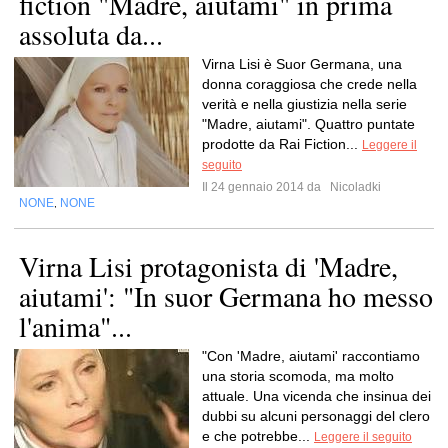
fiction "Madre, aiutami" in prima
assoluta da...
Virna Lisi è Suor Germana, una
donna coraggiosa che crede nella
verità e nella giustizia nella serie
"Madre, aiutami". Quattro puntate
prodotte da Rai Fiction...
Leggere il
seguito
Il 24 gennaio 2014 da
Nicoladki
NONE
NONE
,
Virna Lisi protagonista di 'Madre,
aiutami': "In suor Germana ho messo
l'anima"...
"Con 'Madre, aiutami' raccontiamo
una storia scomoda, ma molto
attuale. Una vicenda che insinua dei
dubbi su alcuni personaggi del clero
e che potrebbe...
Leggere il seguito