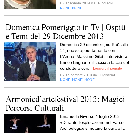
Il 23 gennaio 2014 da
Nicoladki
NONE
NONE
,
Domenica Pomeriggio in Tv | Ospiti
e Temi del 29 Dicembre 2013
Domenica 29 dicembre, su Rai1 alle
14, nuovo appuntamento con
L’Arena. Massimo Giletti intervisterà
Enrico Brignano: il faccia a faccia del
conduttore con...
Leggere il seguito
Il 29 dicembre 2013 da
Digitalsat
NONE
NONE
NONE
,
,
Armonied’artefestival 2013: Magici
Percorsi Culturali
Emanuela Riverso 4 luglio 2013
«Durante l’esplorazione nel Parco
Archeologico si notano la cura e la