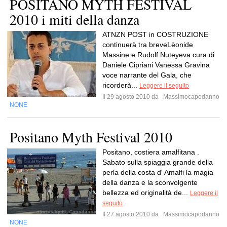
POSITANO MYTH FESTIVAL
2010 i miti della danza
ATNZN POST in COSTRUZIONE
continuerà tra breveLèonide
Massine e Rudolf Nuteyeva cura di
Daniele Cipriani Vanessa Gravina
voce narrante del Gala, che
ricorderà...
Leggere il seguito
Il 29 agosto 2010 da
Massimocapodanno
NONE
Positano Myth Festival 2010
Positano, costiera amalfitana .
Sabato sulla spiaggia grande della
perla della costa d' Amalfi la magia
della danza e la sconvolgente
bellezza ed originalità de...
Leggere il
seguito
Il 27 agosto 2010 da
Massimocapodanno
NONE