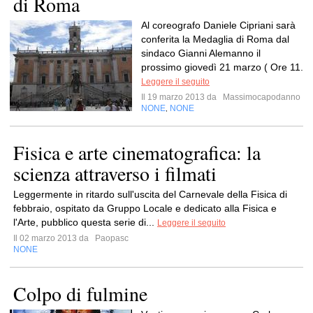
di Roma
Al coreografo Daniele Cipriani sarà
conferita la Medaglia di Roma dal
sindaco Gianni Alemanno il
prossimo giovedì 21 marzo ( Ore 11.
Leggere il seguito
Il 19 marzo 2013 da
Massimocapodanno
NONE
NONE
,
Fisica e arte cinematografica: la
scienza attraverso i filmati
Leggermente in ritardo sull'uscita del Carnevale della Fisica di
febbraio, ospitato da Gruppo Locale e dedicato alla Fisica e
l'Arte, pubblico questa serie di...
Leggere il seguito
Il 02 marzo 2013 da
Paopasc
NONE
Colpo di fulmine