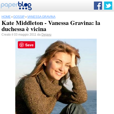
HOME
›
GOSSIP
›
VANESSA GRAVINA
Kate Middleton - Vanessa Gravina: la
duchessa è vicina
Creato il 03 maggio 2011 da
Dejavu
Save