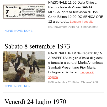
NAZIONALE 11,00 Dalla Chiesa
Parrocchiale di Vitinia SANTA
MESSA Ripresa televisiva di Don
Carlo Bàima 12,00 DOMENICA ORE
12 a cura di...
Leggere il seguito
Il 07 novembre 2010 da
Cbneas1968
NONE
NONE
NONE
,
,
Sabato 8 settembre 1973
NAZIONALE la TV dei ragazzi18,15
ARIAPERTA Un giro d'Italia di giochi
e fantasia a cura di Maria Antonietta
Sambati Presentano Pier Maria
Bologna e Barbara...
Leggere il
seguito
Il 08 settembre 2010 da
Cbneas1968
NONE
NONE
NONE
,
,
Venerdì 24 luglio 1970