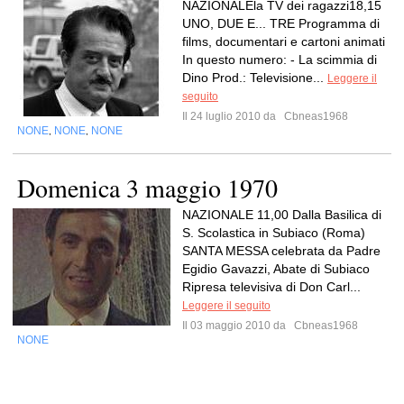
NAZIONALEla TV dei ragazzi18,15
UNO, DUE E... TRE Programma di
films, documentari e cartoni animati
In questo numero: - La scimmia di
Dino Prod.: Televisione...
Leggere il
seguito
Il 24 luglio 2010 da
Cbneas1968
NONE
NONE
NONE
,
,
Domenica 3 maggio 1970
NAZIONALE 11,00 Dalla Basilica di
S. Scolastica in Subiaco (Roma)
SANTA MESSA celebrata da Padre
Egidio Gavazzi, Abate di Subiaco
Ripresa televisiva di Don Carl...
Leggere il seguito
Il 03 maggio 2010 da
Cbneas1968
NONE