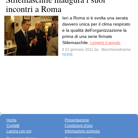
incontri a Roma
Ieri a Roma si è svolta una serata
davvero unica per il clima respirato
e la qualità dell’organizzazione la
prima di una serie firmate
Stilemaschile.
Leggere il seguito
Il 22 gennaio 2011 da
Ilbicchierediverso
NONE
Home
Presentazione
Contatti
Condizioni d'uso
Lavora con noi
Informazioni azienda