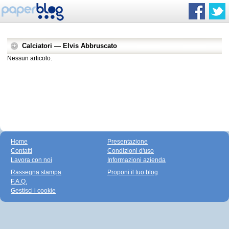
Calciatori — Elvis Abbruscato
Nessun articolo.
Home
Presentazione
Contatti
Condizioni d'uso
Lavora con noi
Informazioni azienda
Rassegna stampa
Proponi il tuo blog
F.A.Q.
Gestisci i cookie