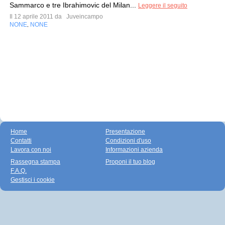
Sammarco e tre Ibrahimovic del Milan...
Leggere il seguito
Il 12 aprile 2011 da
Juveincampo
NONE
NONE
,
Home
Presentazione
Contatti
Condizioni d'uso
Lavora con noi
Informazioni azienda
Rassegna stampa
Proponi il tuo blog
F.A.Q.
Gestisci i cookie