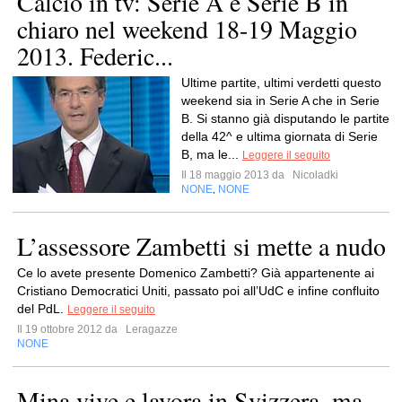
Calcio in tv: Serie A e Serie B in
chiaro nel weekend 18-19 Maggio
2013. Federic...
Ultime partite, ultimi verdetti questo
weekend sia in Serie A che in Serie
B. Si stanno già disputando le partite
della 42^ e ultima giornata di Serie
B, ma le...
Leggere il seguito
Il 18 maggio 2013 da
Nicoladki
NONE
NONE
,
L’assessore Zambetti si mette a nudo
Ce lo avete presente Domenico Zambetti? Già appartenente ai
Cristiano Democratici Uniti, passato poi all’UdC e infine confluito
del PdL.
Leggere il seguito
Il 19 ottobre 2012 da
Leragazze
NONE
Mina vive e lavora in Svizzera, ma