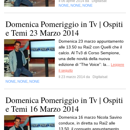
Il 06 aprile 2014 da
Digitalsat
NONE
NONE
NONE
,
,
Domenica Pomeriggio in Tv | Ospiti
e Temi 23 Marzo 2014
Domenica 23 marzo appuntamento
alle 13.50 su Rai2 con Quelli che il
calcio. Al Tv3 di Corso Sempione,
una delle novità della nuova
edizione di “The Voice”: la...
Leggere
il seguito
Il 23 marzo 2014 da
Digitalsat
NONE
NONE
NONE
,
,
Domenica Pomeriggio in Tv | Ospiti
e Temi 16 Marzo 2014
Domenica 16 marzo Nicola Savino
conduce, in diretta su Rai2 alle
13.50, il consueto appuntamento