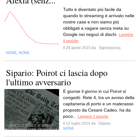
Alexia (senz...
Tutto è diventato più facile da
quando lo streaming è arrivato nelle
nostre case e non siamo più
obbligati a vagare senza meta su
Google nei negozi di dischi.
Leggere
il seguito
Il 29 aprile 2015 da
Signorponza
NONE
NONE
,
Sipario: Poirot ci lascia dopo
l'ultimo avversario
E giunse il giorno in cui Poirot si
congedò. Rete 4, tra un avviso della
capitaneria di porto e un materasso
proposto da Cesare Cadeo, ha da
poco...
Leggere il seguito
Il 12 luglio 2014 da
Dejavu
NONE