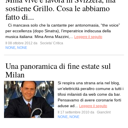
sostiene Grillo. Cosa le abbiamo
fatto di...
Ci mancava solo che la cantante per antonomasia, “the voice”
per eccellenza (dopo Sinatra), l’imperatrice indiscusa della
musica italiana: Mina Anna Mazzini,...
Leggere il seguito
Il 08 ottobre 2012 da
Societa' Critica
NONE
NONE
,
Una panoramica di fine estate sul
Milan
Si respira una strana aria nel blog,
un’elettricità peraltro comune a tutti i
tifosi milanisti da web come da bar.
Pensavamo di avere coronarie forti
aduse ad...
Leggere il seguito
Il 17 settembre 2010 da
Gianclint
NONE
NONE
,