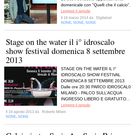
domenicale con “Quelli che il calcio”.
Leggere il seguito
Il 16 marzo 2014 da
Digitalsat
NONE
NONE
NONE
,
,
Stage on the water il i° idroscalo
show festival domenica 8 settembre
2013
STAGE ON THE WATER IL I°
IDROSCALO SHOW FESTIVAL
DOMENICA 8 SETTEMBRE 2013
Dalle ore 20:30 PARCO IDROSCAL0
MILANO - PALCO SULL’ACQUA
INGRESSO LIBERO E GRATUITO...
Leggere il seguito
Il 19 agosto 2013 da
Roberto Milani
NONE
NONE
,