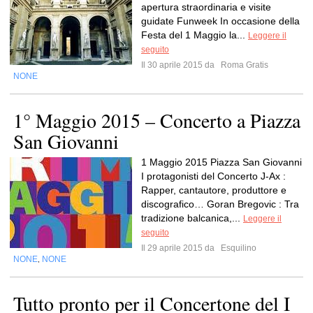
apertura straordinaria e visite
guidate Funweek In occasione della
Festa del 1 Maggio la...
Leggere il
seguito
Il 30 aprile 2015 da
Roma Gratis
NONE
1° Maggio 2015 – Concerto a Piazza
San Giovanni
1 Maggio 2015 Piazza San Giovanni
I protagonisti del Concerto J-Ax :
Rapper, cantautore, produttore e
discografico… Goran Bregovic : Tra
tradizione balcanica,...
Leggere il
seguito
Il 29 aprile 2015 da
Esquilino
NONE
NONE
,
Tutto pronto per il Concertone del I