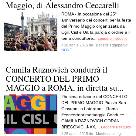
Maggio, di Alessandro Ceccarelli
ROMA - In occasione del 25°
anniversario dei concerti per la festa
del Primo Maggio organizzata da
Cgil, Cisl e Uil, la parola d’ordine e il
tema conduttore...
Leggere il seguito
Il 28 aprile 2015 da
Babetteleggepervoi
NONE
Camila Raznovich condurrà il
CONCERTO DEL PRIMO
MAGGIO a ROMA, in diretta su...
25esima edizione del CONCERTO
DEL PRIMO MAGGIO Piazza San
Giovanni in Laterano – Roma
#concertoprimomaggio Conduce
CAMILA RAZNOVICH GORAN
BREGOVIC, J-AX,...
Leggere il seguito
Il 25 aprile 2015 da
Musicstarsblog