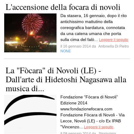
L'accensione della focara di novoli
Da stasera, 16 gennaio, dopo il rito
antichissimo mattutino della
coreografica bardatura, connotata
da una catena umana che porta
sulla cima del falò...
Leggere il seguito
Il 16 gennaio 2014 da
Antonella Di Pietro
NONE
La "Fòcara" di Novoli (LE) -
Dall'arte di Hidetoshi Nagasawa alla
musica di...
Fondazione “Fòcara di Novoli”
Edizione 2014
www.fondazionefocara.com
Fondazione Fòcara di Novoli - Via
Lecce, Novoli (LE) - c/o Ex IPAB
"Vincenzo...
Leggere il seguito
Il 09 gennaio 2014 da
Sississima