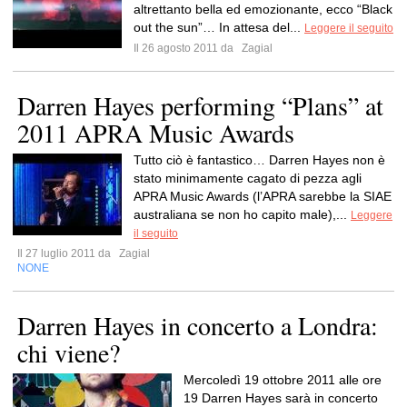
altrettanto bella ed emozionante, ecco “Black
out the sun”… In attesa del...
Leggere il seguito
Il 26 agosto 2011 da
Zagial
Darren Hayes performing “Plans” at
2011 APRA Music Awards
Tutto ciò è fantastico… Darren Hayes non è
stato minimamente cagato di pezza agli
APRA Music Awards (l’APRA sarebbe la SIAE
australiana se non ho capito male),...
Leggere
il seguito
Il 27 luglio 2011 da
Zagial
NONE
Darren Hayes in concerto a Londra:
chi viene?
Mercoledì 19 ottobre 2011 alle ore
19 Darren Hayes sarà in concerto