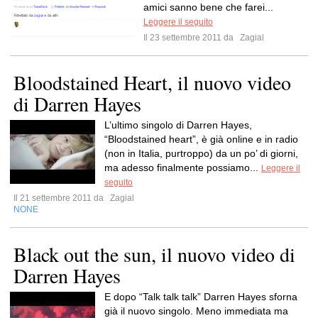
amici sanno bene che farei...
Leggere il seguito
Il 23 settembre 2011 da
Zagial
Bloodstained Heart, il nuovo video
di Darren Hayes
L’ultimo singolo di Darren Hayes,
“Bloodstained heart”, è già online e in radio
(non in Italia, purtroppo) da un po’ di giorni,
ma adesso finalmente possiamo...
Leggere il
seguito
Il 21 settembre 2011 da
Zagial
NONE
Black out the sun, il nuovo video di
Darren Hayes
E dopo “Talk talk talk” Darren Hayes sforna
già il nuovo singolo. Meno immediata ma