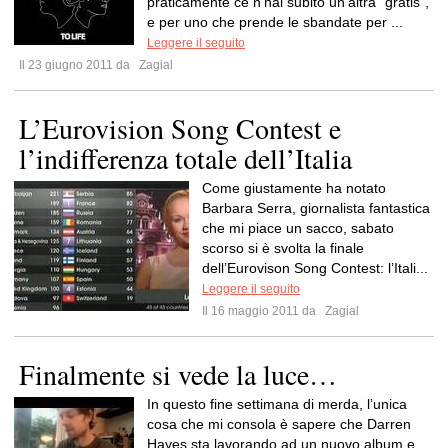
praticamente ce n’hai subito un’altra “gratis”,
e per uno che prende le sbandate per ...
Leggere il seguito
Il 23 giugno 2011 da
Zagial
L’Eurovision Song Contest e
l’indifferenza totale dell’Italia
Come giustamente ha notato
Barbara Serra, giornalista fantastica
che mi piace un sacco, sabato
scorso si è svolta la finale
dell’Eurovison Song Contest: l’Itali...
Leggere il seguito
Il 16 maggio 2011 da
Zagial
Finalmente si vede la luce…
In questo fine settimana di merda, l’unica
cosa che mi consola è sapere che Darren
Hayes sta lavorando ad un nuovo album e