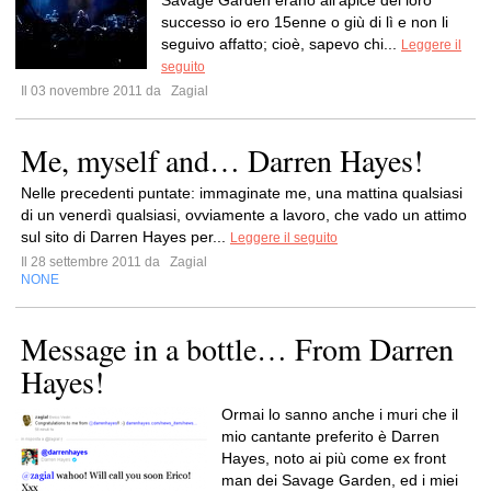
Savage Garden erano all’apice del loro
successo io ero 15enne o giù di lì e non li
seguivo affatto; cioè, sapevo chi...
Leggere il
seguito
Il 03 novembre 2011 da
Zagial
Me, myself and… Darren Hayes!
Nelle precedenti puntate: immaginate me, una mattina qualsiasi
di un venerdì qualsiasi, ovviamente a lavoro, che vado un attimo
sul sito di Darren Hayes per...
Leggere il seguito
Il 28 settembre 2011 da
Zagial
NONE
Message in a bottle… From Darren
Hayes!
Ormai lo sanno anche i muri che il
mio cantante preferito è Darren
Hayes, noto ai più come ex front
man dei Savage Garden, ed i miei