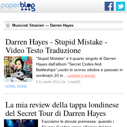
Musicisti Stranieri — Darren Hayes
Darren Hayes - Stupid Mistake -
Video Testo Traduzione
"Stupid Mistake" è il quarto singolo di Darren
Hayes dall'album "Secret Codes And
Battleships",uscito lo scorso ottobre e passato in
sordina(n.10 in...
Leggere il seguito
Il 11 aprile 2012 da
Lesto82
NONE
NONE
,
La mia review della tappa londinese
del Secret Tour di Darren Hayes
Facciamo le dovute premesse: quando i