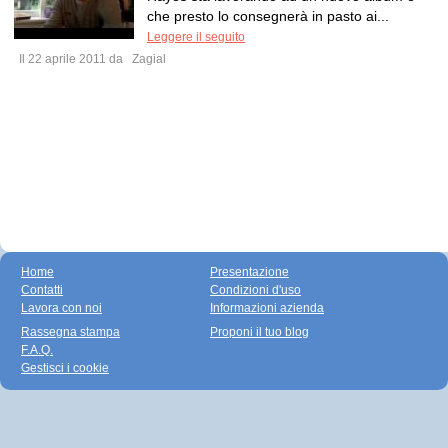
che presto lo consegnerà in pasto ai...
Leggere il seguito
Il 22 aprile 2011 da
Zagial
Home
Presentazione
Contatti
Condizioni d'uso
Lavora con noi
Informazioni azienda
Rassegna stampa
Proponi il tuo blog
F.A.Q.
Gestisci i cookie