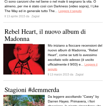
Ci sono canzoni che nel bene o nel male ti segnano la vita. O
almeno, per me è stato così con Darkness (video sopra), I Like
The Way ed in generale tutto The...
Leggere il seguito
Il 13 aprile 2015 da
Zagial
Rebel Heart, il nuovo album di
Madonna
Mo iniziano a fioccare recensioni del
nuovo album di Madonna, “Rebel
Heart”, come se tutti lo avessimo
ascoltato solo adesso (è uscito
ufficialmente il 9/03) e...
Leggere il
seguito
Il 13 marzo 2015 da
Zagial
Stagioni #demmerda
Da leggere ascoltando “Casey” by
Darren Hayes. Primavera, i fiori