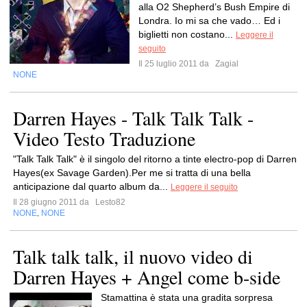
alla O2 Shepherd’s Bush Empire di
Londra. Io mi sa che vado… Ed i
biglietti non costano...
Leggere il
seguito
Il 25 luglio 2011 da
Zagial
NONE
Darren Hayes - Talk Talk Talk -
Video Testo Traduzione
"Talk Talk Talk" è il singolo del ritorno a tinte electro-pop di Darren
Hayes(ex Savage Garden).Per me si tratta di una bella
anticipazione dal quarto album da...
Leggere il seguito
Il 28 giugno 2011 da
Lesto82
NONE
NONE
,
Talk talk talk, il nuovo video di
Darren Hayes + Angel come b-side
Stamattina è stata una gradita sorpresa