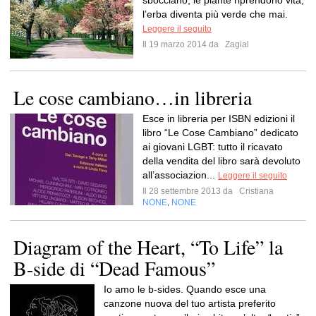
sbocciano, le piante riprendono vita,
l’erba diventa più verde che mai.
Leggere il seguito
Il 19 marzo 2014 da
Zagial
Le cose cambiano…in libreria
Esce in libreria per ISBN edizioni il
libro “Le Cose Cambiano” dedicato
ai giovani LGBT: tutto il ricavato
della vendita del libro sarà devoluto
all’associazion...
Leggere il seguito
Il 28 settembre 2013 da
Cristiana
NONE
NONE
,
Diagram of the Heart, “To Life” la
B-side di “Dead Famous”
Io amo le b-sides. Quando esce una
canzone nuova del tuo artista preferito