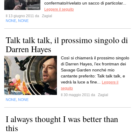
confermato/rivelato un sacco di particolar...
Leggere il seguito
Il 13 giugno 2011 da
Zagial
NONE
NONE
,
Talk talk talk, il prossimo singolo di
Darren Hayes
Così si chiamerà il prossimo singolo
di Darren Hayes, l’ex frontman dei
Savage Garden nonché mio
cantante preferito: Talk talk talk, e
vedrà la luce a fine...
Leggere il
seguito
Il 30 maggio 2011 da
Zagial
NONE
NONE
,
I always thought I was better than
this