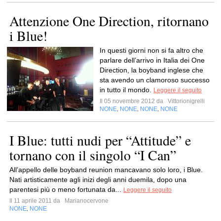
Attenzione One Direction, ritornano
i Blue!
In questi giorni non si fa altro che
parlare dell’arrivo in Italia dei One
Direction, la boyband inglese che
sta avendo un clamoroso successo
in tutto il mondo.
Leggere il seguito
Il 05 novembre 2012 da
Vittorionigrelli
NONE
NONE
NONE
NONE
,
,
,
I Blue: tutti nudi per “Attitude” e
tornano con il singolo “I Can”
All’appello delle boyband reunion mancavano solo loro, i Blue.
Nati artisticamente agli inizi degli anni duemila, dopo una
parentesi più o meno fortunata da...
Leggere il seguito
Il 11 aprile 2011 da
Marianocervone
NONE
NONE
,