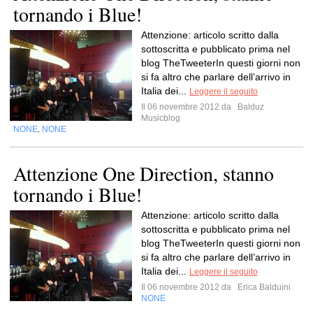
tornando i Blue!
Attenzione: articolo scritto dalla
sottoscritta e pubblicato prima nel
blog TheTweeterIn questi giorni non
si fa altro che parlare dell’arrivo in
Italia dei...
Leggere il seguito
Il 06 novembre 2012 da
Balduz
Musicblog
NONE
NONE
,
Attenzione One Direction, stanno
tornando i Blue!
Attenzione: articolo scritto dalla
sottoscritta e pubblicato prima nel
blog TheTweeterIn questi giorni non
si fa altro che parlare dell’arrivo in
Italia dei...
Leggere il seguito
Il 06 novembre 2012 da
Erica Balduini
NONE