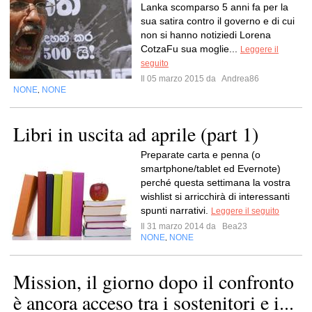
Lanka scomparso 5 anni fa per la
sua satira contro il governo e di cui
non si hanno notiziedi Lorena
CotzaFu sua moglie...
Leggere il
seguito
Il 05 marzo 2015 da
Andrea86
NONE
NONE
,
Libri in uscita ad aprile (part 1)
Preparate carta e penna (o
smartphone/tablet ed Evernote)
perché questa settimana la vostra
wishlist si arricchirà di interessanti
spunti narrativi.
Leggere il seguito
Il 31 marzo 2014 da
Bea23
NONE
NONE
,
Mission, il giorno dopo il confronto
è ancora acceso tra i sostenitori e i...