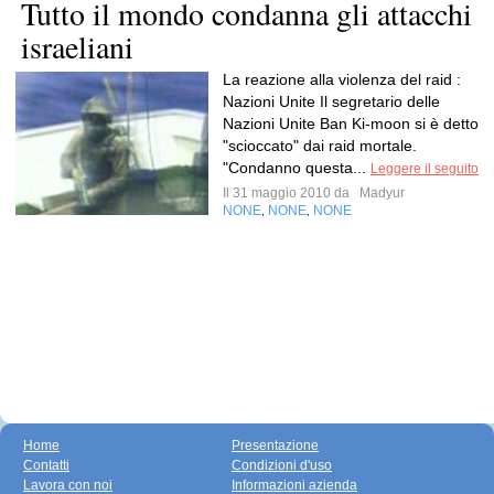
Tutto il mondo condanna gli attacchi
israeliani
La reazione alla violenza del raid :
Nazioni Unite Il segretario delle
Nazioni Unite Ban Ki-moon si è detto
"scioccato" dai raid mortale.
"Condanno questa...
Leggere il seguito
Il 31 maggio 2010 da
Madyur
NONE
NONE
NONE
,
,
Home
Presentazione
Contatti
Condizioni d'uso
Lavora con noi
Informazioni azienda