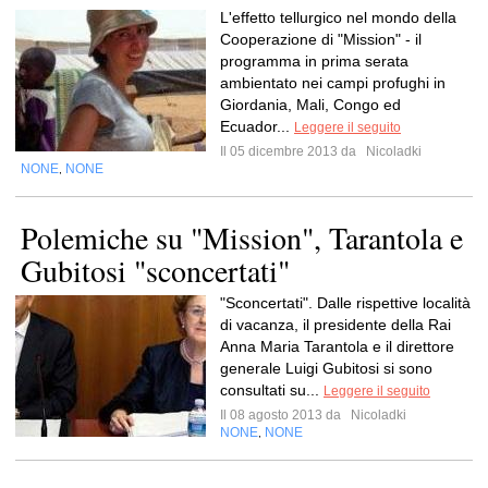
L'effetto tellurgico nel mondo della
Cooperazione di "Mission" - il
programma in prima serata
ambientato nei campi profughi in
Giordania, Mali, Congo ed
Ecuador...
Leggere il seguito
Il 05 dicembre 2013 da
Nicoladki
NONE
NONE
,
Polemiche su "Mission", Tarantola e
Gubitosi "sconcertati"
"Sconcertati". Dalle rispettive località
di vacanza, il presidente della Rai
Anna Maria Tarantola e il direttore
generale Luigi Gubitosi si sono
consultati su...
Leggere il seguito
Il 08 agosto 2013 da
Nicoladki
NONE
NONE
,