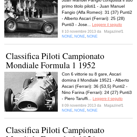
Juan Manuel Fangio conquista il suo
primo titolo piloti1 - Juan Manuel
Fangio (Alfa Romeo): 31 (37) Punti2
- Alberto Ascari (Ferrari): 25 (28)
Punti3 - Jose...
Leggere il seguito
Il 10 novembre 2013 da
Magazinef1
NONE
NONE
NONE
,
,
Classifica Piloti Campionato
Mondiale Formula 1 1952
Con 6 vittorie su 8 gare, Ascari
domina il Mondiale 19521 - Alberto
Ascari (Ferrari): 36 (53,5) Punti2 -
Nino Farina (Ferrari): 24 (27) Punti3
- Piero Taruffi...
Leggere il seguito
Il 09 novembre 2013 da
Magazinef1
NONE
NONE
NONE
,
,
Classifica Piloti Campionato