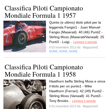
Classifica Piloti Campionato
Mondiale Formula 1 1957
Quinto (e ultimo) titolo piloti per la
leggenda Fangio1 - Juan Manuel
Fangio (Maserati): 40 (46) Punti2 -
Stirling Moss (Maserati/Vanwall): 25
Punti3 - Luigi...
Leggere il seguito
Il 03 novembre 2013 da
Magazinef1
NONE
NONE
NONE
,
,
Classifica Piloti Campionato
Mondiale Formula 1 1958
Hawthorn beffa Stirling Moss e vince
il titolo per un punto1 - Mike
Hawthorn (Ferrari): 42 (49) Punti2 -
Stirling Moss (Vanwall): 41 Punti3 -
Tony Brooks...
Leggere il seguito
Il 03 novembre 2013 da
Magazinef1