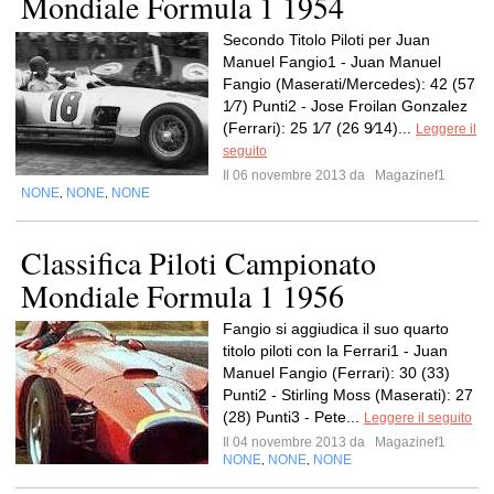
Mondiale Formula 1 1954
Secondo Titolo Piloti per Juan
Manuel Fangio1 - Juan Manuel
Fangio (Maserati/Mercedes): 42 (57
1⁄7) Punti2 - Jose Froilan Gonzalez
(Ferrari): 25 1⁄7 (26 9⁄14)...
Leggere il
seguito
Il 06 novembre 2013 da
Magazinef1
NONE
NONE
NONE
,
,
Classifica Piloti Campionato
Mondiale Formula 1 1956
Fangio si aggiudica il suo quarto
titolo piloti con la Ferrari1 - Juan
Manuel Fangio (Ferrari): 30 (33)
Punti2 - Stirling Moss (Maserati): 27
(28) Punti3 - Pete...
Leggere il seguito
Il 04 novembre 2013 da
Magazinef1
NONE
NONE
NONE
,
,