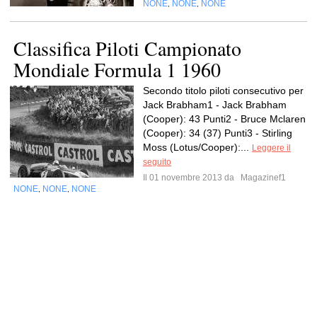
NONE
NONE
NONE
,
,
Classifica Piloti Campionato
Mondiale Formula 1 1960
Secondo titolo piloti consecutivo per
Jack Brabham1 - Jack Brabham
(Cooper): 43 Punti2 - Bruce Mclaren
(Cooper): 34 (37) Punti3 - Stirling
Moss (Lotus/Cooper):...
Leggere il
seguito
Il 01 novembre 2013 da
Magazinef1
NONE
NONE
NONE
,
,