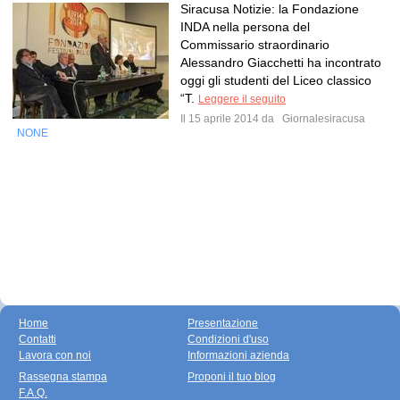
Siracusa Notizie: la Fondazione
INDA nella persona del
Commissario straordinario
Alessandro Giacchetti ha incontrato
oggi gli studenti del Liceo classico
“T.
Leggere il seguito
Il 15 aprile 2014 da
Giornalesiracusa
NONE
Home
Presentazione
Contatti
Condizioni d'uso
Lavora con noi
Informazioni azienda
Rassegna stampa
Proponi il tuo blog
F.A.Q.