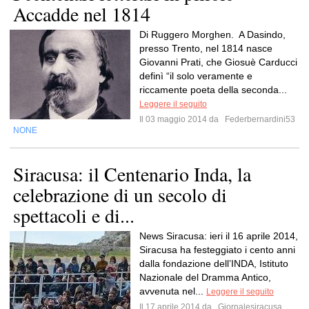
Accadde nel 1814
Di Ruggero Morghen. A Dasindo,
presso Trento, nel 1814 nasce
Giovanni Prati, che Giosuè Carducci
definì “il solo veramente e
riccamente poeta della seconda...
Leggere il seguito
Il 03 maggio 2014 da
Federbernardini53
NONE
Siracusa: il Centenario Inda, la
celebrazione di un secolo di
spettacoli e di...
News Siracusa: ieri il 16 aprile 2014,
Siracusa ha festeggiato i cento anni
dalla fondazione dell’INDA, Istituto
Nazionale del Dramma Antico,
avvenuta nel...
Leggere il seguito
Il 17 aprile 2014 da
Giornalesiracusa