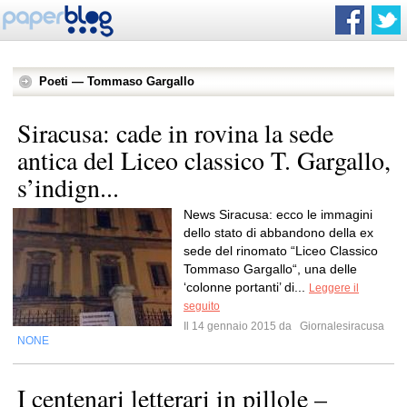
Poeti — Tommaso Gargallo
Siracusa: cade in rovina la sede
antica del Liceo classico T. Gargallo,
s’indign...
News Siracusa: ecco le immagini
dello stato di abbandono della ex
sede del rinomato “Liceo Classico
Tommaso Gargallo“, una delle
‘colonne portanti’ di...
Leggere il
seguito
Il 14 gennaio 2015 da
Giornalesiracusa
NONE
I centenari letterari in pillole –