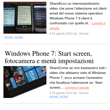
ShareEcco un interessantissimo
video che pone l’attenzione sul client
email del nuovo sistema operativo
Windows Phone 7.Il client è
confrontato con quello di...
Leggere il
seguito
Il 26 agosto 2010 da
Xcloud
NONE
NONE
,
Windows Phone 7: Start screen,
fotocamera e menù impostazioni
ShareCome se non bastassero tutti i
video che abbiamo visto di Windows
Phone 7, ecco arrivare l’ennesimo
che focalizza l’attenzione su: Start
screen,...
Leggere il seguito
Il 26 agosto 2010 da
Xcloud
NONE
NONE
,