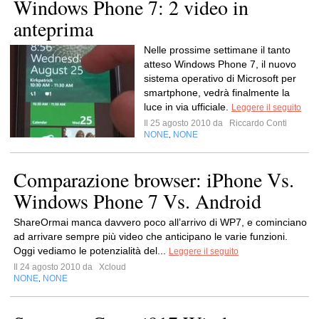
Windows Phone 7: 2 video in
anteprima
Nelle prossime settimane il tanto
atteso Windows Phone 7, il nuovo
sistema operativo di Microsoft per
smartphone, vedrà finalmente la
luce in via ufficiale.
Leggere il seguito
Il 25 agosto 2010 da
Riccardo Conti
NONE
NONE
,
Comparazione browser: iPhone Vs.
Windows Phone 7 Vs. Android
ShareOrmai manca davvero poco all’arrivo di WP7, e cominciano
ad arrivare sempre più video che anticipano le varie funzioni.
Oggi vediamo le potenzialità del...
Leggere il seguito
Il 24 agosto 2010 da
Xcloud
NONE
NONE
,