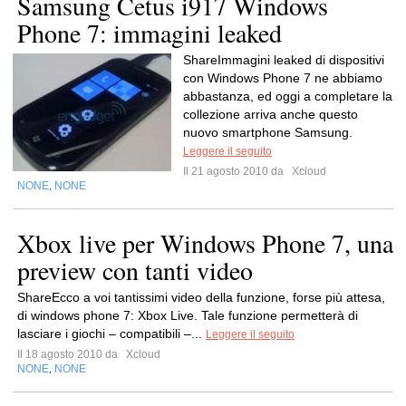
Samsung Cetus i917 Windows
Phone 7: immagini leaked
ShareImmagini leaked di dispositivi
con Windows Phone 7 ne abbiamo
abbastanza, ed oggi a completare la
collezione arriva anche questo
nuovo smartphone Samsung.
Leggere il seguito
Il 21 agosto 2010 da
Xcloud
NONE
NONE
,
Xbox live per Windows Phone 7, una
preview con tanti video
ShareEcco a voi tantissimi video della funzione, forse più attesa,
di windows phone 7: Xbox Live. Tale funzione permetterà di
lasciare i giochi – compatibili –...
Leggere il seguito
Il 18 agosto 2010 da
Xcloud
NONE
NONE
,