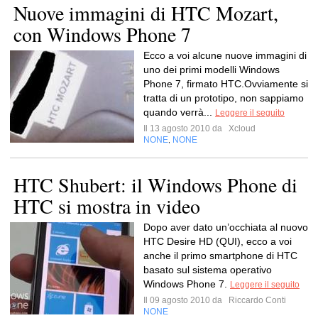
Nuove immagini di HTC Mozart,
con Windows Phone 7
Ecco a voi alcune nuove immagini di
uno dei primi modelli Windows
Phone 7, firmato HTC.Ovviamente si
tratta di un prototipo, non sappiamo
quando verrà...
Leggere il seguito
Il 13 agosto 2010 da
Xcloud
NONE
NONE
,
HTC Shubert: il Windows Phone di
HTC si mostra in video
Dopo aver dato un’occhiata al nuovo
HTC Desire HD (QUI), ecco a voi
anche il primo smartphone di HTC
basato sul sistema operativo
Windows Phone 7.
Leggere il seguito
Il 09 agosto 2010 da
Riccardo Conti
NONE