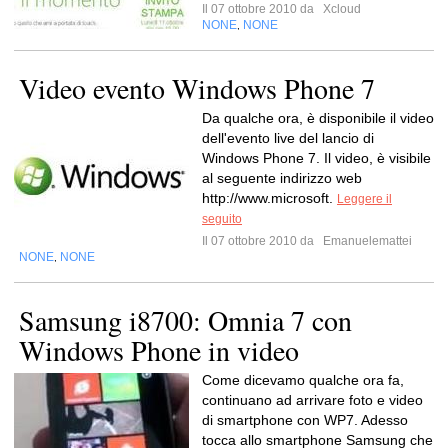
Il 07 ottobre 2010 da
Xcloud
NONE
NONE
,
Video evento Windows Phone 7
Da qualche ora, è disponibile il video
dell'evento live del lancio di
Windows Phone 7. Il video, è visibile
al seguente indirizzo web
http://www.microsoft.
Leggere il
seguito
Il 07 ottobre 2010 da
Emanuelemattei
NONE
NONE
,
Samsung i8700: Omnia 7 con
Windows Phone in video
Come dicevamo qualche ora fa,
continuano ad arrivare foto e video
di smartphone con WP7. Adesso
tocca allo smartphone Samsung che