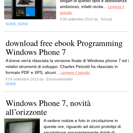
slogan di questo spot è abbastanza
ambizioso, infatti recita...
Leggere il
seguito
Il 06 settembre 2010 da
Xcloud
NONE
NONE
,
download free ebook Programming
Windows Phone 7
A breve verrà rilasciata la versione finale di Windows phone 7 ed i
relativi strumenti di sviluppo. Charles Petzold ha rilasciato in
formato PDF e XPS, alcuni...
Leggere il seguito
Il 04 settembre 2010 da
Emanuelemattei
NONE
Windows Phone 7, novità
all’orizzonte
A vedere notizie e foto in circolazione in
queste ore, riguardo ad alcuni prototipi di
smartphone apparentemente dotati di