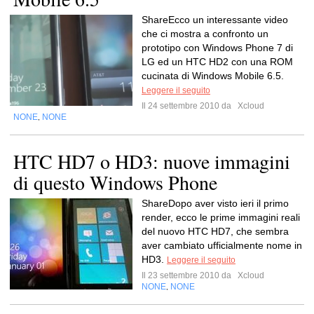
ShareEcco un interessante video
che ci mostra a confronto un
prototipo con Windows Phone 7 di
LG ed un HTC HD2 con una ROM
cucinata di Windows Mobile 6.5.
Leggere il seguito
Il 24 settembre 2010 da
Xcloud
NONE
NONE
,
HTC HD7 o HD3: nuove immagini
di questo Windows Phone
ShareDopo aver visto ieri il primo
render, ecco le prime immagini reali
del nuovo HTC HD7, che sembra
aver cambiato ufficialmente nome in
HD3.
Leggere il seguito
Il 23 settembre 2010 da
Xcloud
NONE
NONE
,