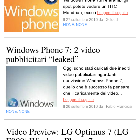
Windows Phone 7.In entrambi gli
spot potete vedere un HTC
Mondrian, ecco i
Leggere il seguito
Il 27 settembre 2010 da
Xcloud
NONE
NONE
,
Windows Phone 7: 2 video
pubblicitari “leaked”
Oggi sono stati caricati due inediti
video pubblicitari rigardanti il
nuovissimo Windows Phone 7,
quello che è successo fa pensare
che il caricamente dei video...
Leggere il seguito
Il 26 settembre 2010 da
Fabio Franciosi
NONE
NONE
,
Video Preview: LG Optimus 7 (LG