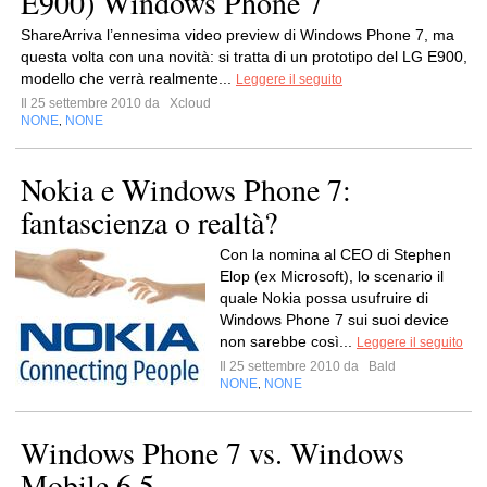
E900) Windows Phone 7
ShareArriva l’ennesima video preview di Windows Phone 7, ma
questa volta con una novità: si tratta di un prototipo del LG E900,
modello che verrà realmente...
Leggere il seguito
Il 25 settembre 2010 da
Xcloud
NONE
NONE
,
Nokia e Windows Phone 7:
fantascienza o realtà?
Con la nomina al CEO di Stephen
Elop (ex Microsoft), lo scenario il
quale Nokia possa usufruire di
Windows Phone 7 sui suoi device
non sarebbe così...
Leggere il seguito
Il 25 settembre 2010 da
Bald
NONE
NONE
,
Windows Phone 7 vs. Windows
Mobile 6.5