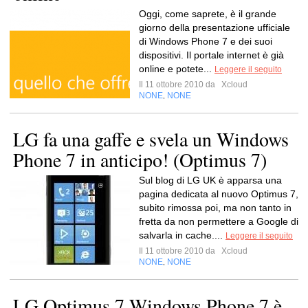
Oggi, come saprete, è il grande
giorno della presentazione ufficiale
di Windows Phone 7 e dei suoi
dispositivi. Il portale internet è già
online e potete...
Leggere il seguito
Il 11 ottobre 2010 da
Xcloud
NONE
NONE
,
LG fa una gaffe e svela un Windows
Phone 7 in anticipo! (Optimus 7)
Sul blog di LG UK è apparsa una
pagina dedicata al nuovo Optimus 7,
subito rimossa poi, ma non tanto in
fretta da non permettere a Google di
salvarla in cache....
Leggere il seguito
Il 11 ottobre 2010 da
Xcloud
NONE
NONE
,
LG Optimus 7 Windows Phone 7 è