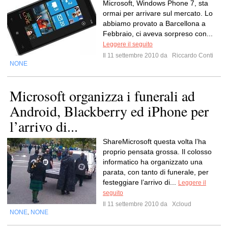
Microsoft, Windows Phone 7, sta
ormai per arrivare sul mercato. Lo
abbiamo provato a Barcellona a
Febbraio, ci aveva sorpreso con...
Leggere il seguito
Il 11 settembre 2010 da
Riccardo Conti
NONE
Microsoft organizza i funerali ad
Android, Blackberry ed iPhone per
l’arrivo di...
ShareMicrosoft questa volta l’ha
proprio pensata grossa. Il colosso
informatico ha organizzato una
parata, con tanto di funerale, per
festeggiare l’arrivo di...
Leggere il
seguito
Il 11 settembre 2010 da
Xcloud
NONE
NONE
,