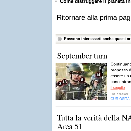
Come distruggere il pianeta in
Ritornare alla prima pag
Possono interessarti anche questi art
September turn
Continuano 
proposito 
essere un 
concentrano
il seguito
Da
Straker
CURIOSITÀ
Tutta la verità della 
Area 51