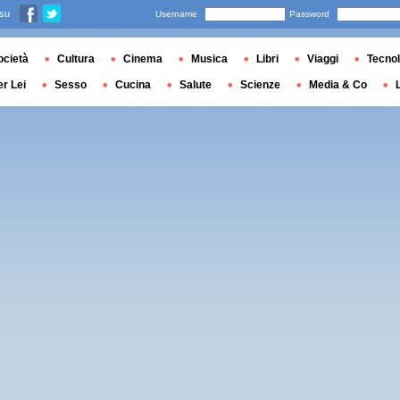
 su
Username
Password
ocietà
Cultura
Cinema
Musica
Libri
Viaggi
Tecnol
er Lei
Sesso
Cucina
Salute
Scienze
Media & Co