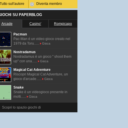
Tutto sull'autore
Diventa membro
 GIOCHI SU PAPERBLOG
Arcade
Casino'
Rompicapo
Pacman
Pac-Man é un video gioco creato nel
1979 da Toru......
Gioca
Nostradamus
Nostradamus è un gioco " shoot them
up" con una......
Gioca
Magical Cat Adventure
Riscopri Magical Cat Adventure, un
gioco d'arcade......
Gioca
Snake
Snake è un videogioco presente in
molti......
Gioca
Scopri lo spazio giochi di