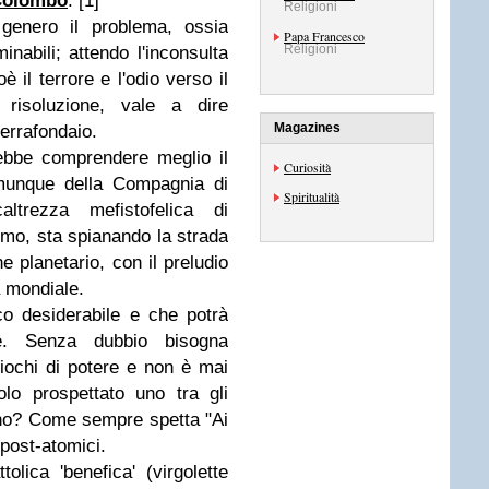
 Colombo
. [1]
Religioni
: genero il problema, ossia
Papa Francesco
Religioni
minabili; attendo l'inconsulta
è il terrore e l'odio verso il
 risoluzione, vale a dire
Magazines
uerrafondaio.
trebbe comprendere meglio il
Curiosità
unque della Compagnia di
Spiritualità
trezza mefistofelica di
imo, sta spianando la strada
e planetario, con il preludio
a mondiale.
o desiderabile e che potrà
le. Senza dubbio bisogna
 giochi di potere e non è mai
olo prospettato uno tra gli
o no? Come sempre spetta "Ai
 post-atomici.
tolica 'benefica' (virgolette