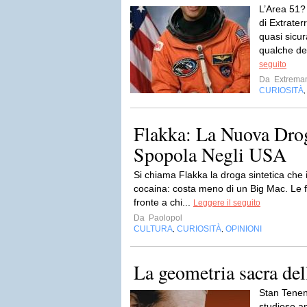
L’Area 51?
di Extrater
quasi sicu
qualche dec
seguito
Da
Extrema
CURIOSITÀ
Flakka: La Nuova Drog
Spopola Negli USA
Si chiama Flakka la droga sintetica che in
cocaina: costa meno di un Big Mac. Le fo
fronte a chi...
Leggere il seguito
Da
Paolopol
CULTURA
CURIOSITÀ
OPINIONI
,
,
La geometria sacra del
Stan Tenen
studioso a