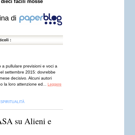
 dieci facili mosse
ina di
icoli :
a pullulare previsioni e voci a
del settembre 2015: dovrebbe
mese decisivo. Alcuni autori
 la loro attenzione ed...
Leggere
SPIRITUALITÀ
,
NASA su Alieni e