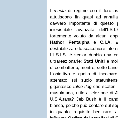
I
media
di regime con il loro as
attutiscono fin quasi ad annulla
davvero importante di questo p
irresistibile avanzata dell'I.S.I
fortemente voluto da alcuni appa
Hathor Pentalpha
e
C.I.A.
destabilizzare lo scacchiere intern
L'I.S.I.S. è senza dubbio una cr
ultrareazionarie:
Stati Uniti
e molt
di combatterlo, mentre, sotto banc
L'obiettivo è quello di incolpar
attentato sul suolo statunit
gigantesco
false flag
che scateni u
musulmana, utile all'elezione di
J
U.S.A.tana? Jeb Bush è il cand
bianca, poiché può contare sul se
in quanto, requisito ben raro, af