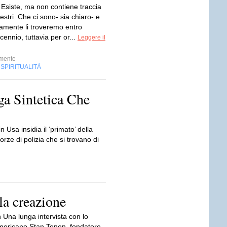
 Esiste, ma non contiene traccia
restri. Che ci sono- sia chiaro- e
ramente li troveremo entro
ennio, tuttavia per or...
Leggere il
mente
SPIRITUALITÀ
,
a Sintetica Che
 Usa insidia il ‘primato’ della
rze di polizia che si trovano di
la creazione
 Una lunga intervista con lo
mericano Stan Tenen, fondatore