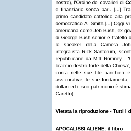
nostre), l'Ordine dei cavalieri di
C
e finanziario senza pari. [...] Tr
primo candidato cattolico alla pre
democratico Al Smith.[...] Oggi vi
americana come Jeb Bush, ex gover
di George Bush senior e fratello 
lo speaker della Camera John
integralista Rick Santorum, sconfi
repubblicane da Mitt Romney. L'Or
braccio destro forte della Chiesa'
conta nelle sue file banchieri e 
assicurative, le sue fondamenta, 
dollari ed il suo patrimonio è stim
Caretto)
Vietata la riproduzione - Tutti i di
APOCALISSI ALIENE: il libro