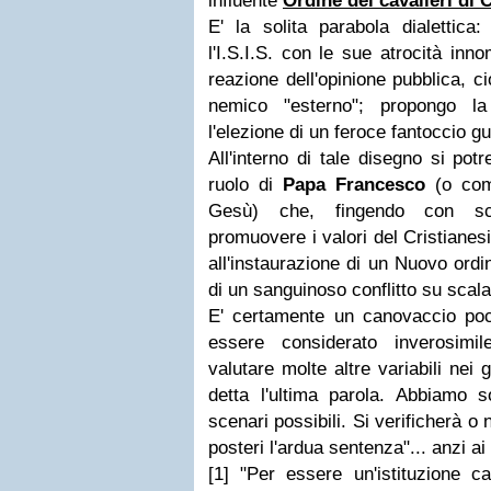
influente
Ordine dei cavalieri di
E' la solita parabola dialettica
l'I.S.I.S. con le sue atrocità inno
reazione dell'opinione pubblica, cio
nemico "esterno"; propongo la
l'elezione di un feroce fantoccio g
All'interno di tale disegno si po
ruolo di
Papa Francesco
(o com
Gesù) che, fingendo con scal
promuovere i valori del Cristianes
all'instaurazione di un Nuovo ordin
di un sanguinoso conflitto su scal
E' certamente un canovaccio poc
essere considerato inverosimi
valutare molte altre variabili nei
detta l'ultima parola. Abbiamo s
scenari possibili. Si verificherà 
posteri l'ardua sentenza"... anzi ai
[1] "Per essere un'istituzione cat