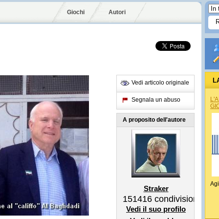
Giochi
Autori
L
Vedi articolo originale
L'
Segnala un abuso
GI
A proposito dell'autore
Agi
Straker
151416
condivisioni
Vedi il suo profilo