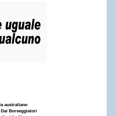
a australiano
 Dai Borseggiatori