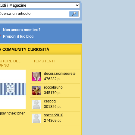
Non ancora membro?
Proponi il tuo blog
A COMMUNITY CURIOSITÀ
AUTORE DEL
TOP UTENTI
ORNO
decorazionisegrete
476232 pt
roccobruno
345170 pt
cescog
301326 pt
psyinthekitchen
soccer2010
274309 pt