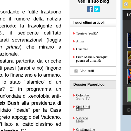
Vedi il suo blog
sordante e futile frastuono
I
rlo il rumore della notizia
I suoi ultimi articoli
eriodo: la travolgente ed
.S., il sedicente califfato
Teorie e "realtà"
rati sovranazionali (loggia
Anna
in primis
) che mirano a
Cinema?
azionale.
Erich Maria Remarque:
guerra ed umanità
eatura partorita da cricche
i paesi (arabi e no) fingono
Vedi tutti
o, lo finanziano e lo armano.
e lo stato "islamico" di un
Dossier Paperblog
ense? E' in programma un
Colombo
n'ondata di xenofobia anti-
Serie TV
eb Bush
alla presidenza di
Stati Uniti
idato "ideale" per la Casa
Mete
greto appoggio del Vaticano,
Vaticano
Mete
filiato al cattolicissimo ed
Cristianesimo