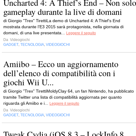
Uncharted 4: A Thief’s End – Non sol
gameplay durante la live di domani
di Giorgio "Trex" TirettiLa demo di Uncharted 4: A Thief’s End
mostrata durante l’E3 2015 sarà protagonista, nella giornata di
domani, di una live presentata...
Leggere il seguito
Da
Videogiochi
GADGET
TECNOLOGIA
VIDEOGIOCHI
,
,
Amiibo – Ecco un aggiornamento
dell’elenco di compatibilità con i
giochi Wii U...
di Giorgio "Trex" TirettiMoldyClay 64, un fan Nintendo, ha pubblicato
tramite Twitter una lista di compatibilità aggiornata per quanto
riguarda gli Amiibo e i...
Leggere il seguito
Da
Videogiochi
GADGET
TECNOLOGIA
VIDEOGIOCHI
,
,
Tweak Cydia (iOS 8.3 – LockInfo 8