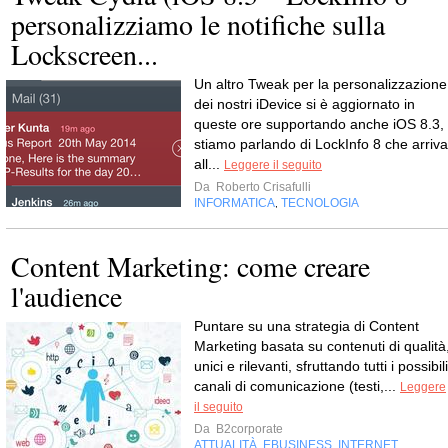
personalizziamo le notifiche sulla
Lockscreen...
Un altro Tweak per la personalizzazione
dei nostri iDevice si è aggiornato in
queste ore supportando anche iOS 8.3,
stiamo parlando di LockInfo 8 che arriva
all...
Leggere il seguito
Da
Roberto Crisafulli
INFORMATICA
TECNOLOGIA
,
Content Marketing: come creare
l'audience
Puntare su una strategia di Content
Marketing basata su contenuti di qualità
unici e rilevanti, sfruttando tutti i possibili
canali di comunicazione (testi,...
Leggere
il seguito
Da
B2corporate
ATTUALITÀ
EBUSINESS
INTERNET
,
,
,