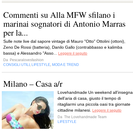
Commenti su Alla MFW sfilano i
marinai sognatori di Antonio Marras
per la...
Sulle note live dal sapore vintage di Mauro "Otto" Ottolini (ottoni),
Zeno De Rossi (batteria), Danilo Gallo (contrabbasso e kalimba
bassa) e Alessandro "Asso...
Leggere il seguito
Da
Pescaralovesfashion
CONSIGLI UTILI
LIFESTYLE
MODA E TREND
,
,
Milano – Casa a/r
Lovehandmade Un weekend all’insegna
dell’aria di casa, giusto il tempo di
ritagliarmi una piccola oasi tra giornate
cittadine milanesi.
Leggere il seguito
Da
The Lovehandmade Team
LIFESTYLE