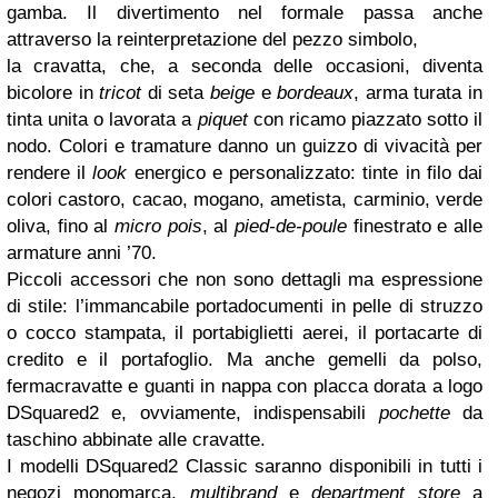
gamba. Il divertimento nel formale passa anche
attraverso la reinterpretazione del pezzo simbolo,
la cravatta, che, a seconda delle occasioni, diventa
bicolore in
tricot
di seta
beige
e
bordeaux
, arma turata in
tinta unita o lavorata a
piquet
con ricamo piazzato sotto il
nodo. Colori e tramature danno un guizzo di vivacità per
rendere il
look
energico e personalizzato: tinte in filo dai
colori castoro, cacao, mogano, ametista, carminio, verde
oliva, fino al
micro pois
, al
pied-de-poule
finestrato e alle
armature anni ’70.
Piccoli accessori che non sono dettagli ma espressione
di stile: l’immancabile portadocumenti in pelle di struzzo
o cocco stampata, il portabiglietti aerei, il portacarte di
credito e il portafoglio. Ma anche gemelli da polso,
fermacravatte e guanti in nappa con placca dorata a logo
DSquared2 e, ovviamente, indispensabili
pochette
da
taschino abbinate alle cravatte.
I modelli DSquared2 Classic saranno disponibili in tutti i
negozi monomarca,
multibrand
e
department store
a