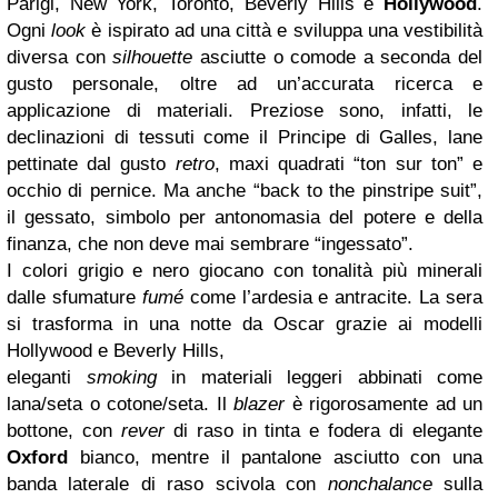
Parigi, New York, Toronto, Beverly Hills e
Hollywood
.
Ogni
look
è ispirato ad una città e sviluppa una vestibilità
diversa con
silhouette
asciutte o comode a seconda del
gusto personale, oltre ad un’accurata ricerca e
applicazione di materiali. Preziose sono, infatti, le
declinazioni di tessuti come il Principe di Galles, lane
pettinate dal gusto
retro
, maxi quadrati “ton sur ton” e
occhio di pernice. Ma anche “back to the pinstripe suit”,
il gessato, simbolo per antonomasia del potere e della
finanza, che non deve mai sembrare “ingessato”.
I colori grigio e nero giocano con tonalità più minerali
dalle sfumature
fumé
come l’ardesia e antracite. La sera
si trasforma in una notte da Oscar grazie ai modelli
Hollywood e Beverly Hills,
eleganti
smoking
in materiali leggeri abbinati come
lana/seta o cotone/seta. Il
blazer
è rigorosamente ad un
bottone, con
rever
di raso in tinta e fodera di elegante
Oxford
bianco, mentre il pantalone asciutto con una
banda laterale di raso scivola con
nonchalance
sulla