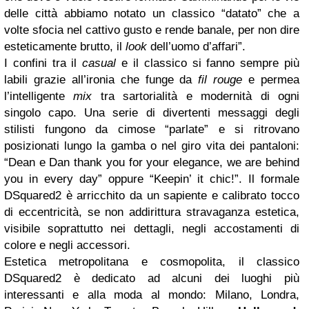
delle città abbiamo notato un classico “datato” che a
volte sfocia nel cattivo gusto e rende banale, per non dire
esteticamente brutto, il
look
dell’uomo d’affari”.
I confini tra il
casual
e il classico si fanno sempre più
labili grazie all’ironia che funge da
fil rouge
e permea
l’intelligente
mix
tra sartorialità e modernità di ogni
singolo capo. Una serie di divertenti messaggi degli
stilisti fungono da cimose “parlate” e si ritrovano
posizionati lungo la gamba o nel giro vita dei pantaloni:
“Dean e Dan thank you for your elegance, we are behind
you in every day” oppure “Keepin’ it chic!”. Il formale
DSquared2 è arricchito da un sapiente e calibrato tocco
di eccentricità, se non addirittura stravaganza estetica,
visibile soprattutto nei dettagli, negli accostamenti di
colore e negli accessori.
Estetica metropolitana e cosmopolita, il classico
DSquared2 è dedicato ad alcuni dei luoghi più
interessanti e alla moda al mondo: Milano, Londra,