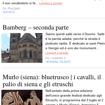
il suo vocabolario si fa...
Leggere il seguito
Da
Plus1gmt
SOCIETÀ
Bamberg – seconda parte
Siamo quindi saliti verso il Duomo. Saliti
è la parola adatta, perché la strada è
piuttosto ripida. È dedicato ai santi Pietr
e Giorgio ed è uno dei monumenti...
Leggere il seguito
Da
Loredana V.
OPINIONI
TALENTI
,
Murlo (siena): bluetrusco | i cavalli, il
palio di siena e gli etruschi
Nell’ambito della prima edizione
dell’unico grande festival dedicato agli
Etruschi, in programma dal 3 luglio al 2
agosto a Murlo (Siena), domenica 5