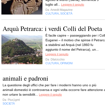
luglio all...
Leggere il seguito
Da
Amedit Magazine
CULTURA
SOCIETÀ
,
Arquà Petrarca: i verdi Colli del Poeta
È facile capire – passeggiando per i Coll
Euganei – il motivo che spinse il Petrarc
a stabilirsi ad Arquà (nel 1860 fu
aggiunto il nome del Petrarca), un...
Leggere il seguito
Da
Dfalcicchio
CULTURA
OPINIONI
,
animali e padroni
La questione degli uffici che per fare i moderni hanno uno o più
animali domestici è controversa e ogni volta occorre fare attenzione 
non urtare la sensibilit...
Leggere il seguito
Da
Plus1gmt
SOCIETÀ