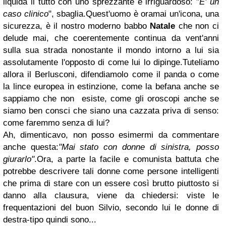
liquida il tutto con uno sprezzante e irriguardoso: "
E' un
caso clinico
", sbaglia.Quest'uomo è oramai un'icona, una
sicurezza, è il nostro moderno babbo
Natale
che non ci
delude mai, che coerentemente continua da vent'anni
sulla sua strada nonostante il mondo intorno a lui sia
assolutamente l'opposto di come lui lo dipinge.Tuteliamo
allora il Berlusconi, difendiamolo come il panda o come
la lince europea in estinzione, come la befana anche se
sappiamo che non esiste, come gli oroscopi anche se
siamo ben consci che siano una cazzata priva di senso:
come faremmo senza di lui?
Ah, dimenticavo, non posso esimermi da commentare
anche questa:
"Mai stato con donne di sinistra, posso
giurarlo"
.Ora, a parte la facile e comunista battuta che
potrebbe descrivere tali donne come persone intelligenti
che prima di stare con un essere così brutto piuttosto si
danno alla clausura, viene da chiedersi: viste le
frequentazioni del buon Silvio, secondo lui le donne di
destra-tipo quindi sono...