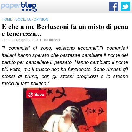
HOME
›
SOCIETÀ
›
OPINIONI
E che a me Berlusconi fa un misto di pena
e tenerezza...
Creato il 06 gennaio 2011 da
Ilrusso
"I comunisti ci sono, esistono eccome!".
"I comunisti
italiani hanno sperato che bastasse cambiare il nome del
partito per cancellare il passato. Hanno cambiato il nome
più volte, ma il trucco non ha funzionato. Sono rimasti gli
stessi di prima, con gli stessi pregiudizi e lo stesso
modo di fare politica."
Save