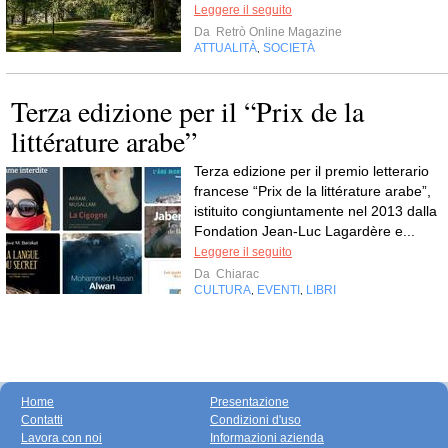
Leggere il seguito
Da
Retrò Online Magazine
ATTUALITÀ
SOCIETÀ
,
Terza edizione per il “Prix de la
littérature arabe”
Terza edizione per il premio letterario
francese “Prix de la littérature arabe”,
istituito congiuntamente nel 2013 dalla
Fondation Jean-Luc Lagardère e...
Leggere il seguito
Da
Chiarac
CULTURA
EVENTI
LIBRI
,
,
Home
Presentazione
Contatti
Condizioni d'uso
Lavora con noi
Informazioni azienda