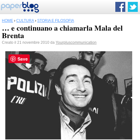
HOME
›
CULTURA
›
STORIA E FILOSOFIA
… e continuano a chiamarla Mala del
Brenta
Creato il 21 novembre 2010 da
Yourpluscommunication
Save