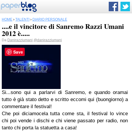
HOME
›
TALENTI
›
DIARIO PERSONALE
....e il vincitore di Sanremo Razzi Umani
2012 è.....
Da
Danirazziumani
@danirazziumani
Save
Si...sono qui a parlarvi di Sanremo, e quando oramai
tutto è già stato detto e scritto eccomi qui (buongiorno) a
commentare il festival!
Che poi diciamocela tutta come sta, il festival lo vince
chi poi vende i dischi e chi viene passato per radio, non
tanto chi porta la statuetta a casa!