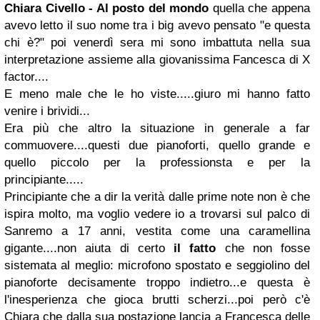
Chiara Civello - Al posto del mondo
quella che appena
avevo letto il suo nome tra i big avevo pensato "e questa
chi è?" poi venerdì sera mi sono imbattuta nella sua
interpretazione assieme alla giovanissima Fancesca di X
factor....
E meno male che le ho viste.....giuro mi hanno fatto
venire i brividi...
Era più che altro la situazione in generale a far
commuovere....questi due pianoforti, quello grande e
quello piccolo per la professionsta e per la
principiante.....
Principiante che a dir la verità dalle prime note non è che
ispira molto, ma voglio vedere io a trovarsi sul palco di
Sanremo a 17 anni, vestita come una caramellina
gigante....non aiuta di certo
il fatto
che non fosse
sistemata al meglio: microfono spostato e seggiolino del
pianoforte decisamente troppo indietro...e questa è
l'inesperienza che gioca brutti scherzi...poi però c'è
Chiara che dalla sua postazione lancia a Francesca delle