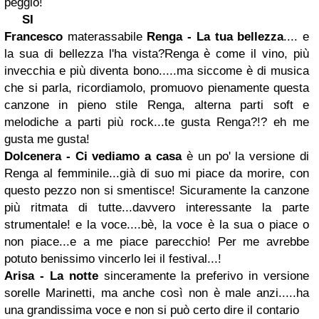
peggio!
SI
Francesco
materassabile
Renga - La tua bellezza
.... e
la sua di bellezza l'ha vista?Renga è come il vino, più
invecchia e più diventa bono.....ma siccome è di musica
che si parla, ricordiamolo, promuovo pienamente questa
canzone in pieno stile Renga, alterna parti soft e
melodiche a parti più rock...te gusta Renga?!? eh me
gusta me gusta!
Dolcenera - Ci vediamo a casa
è un po' la versione di
Renga al femminile...già di suo mi piace da morire, con
questo pezzo non si smentisce! Sicuramente la canzone
più ritmata di tutte...davvero interessante la parte
strumentale! e la voce....bè, la voce è la sua o piace o
non piace...e a me piace parecchio! Per me avrebbe
potuto benissimo vincerlo lei il festival...!
Arisa - La notte
sinceramente la preferivo in versione
sorelle Marinetti, ma anche così non è male anzi.....ha
una grandissima voce e non si può certo dire il contario