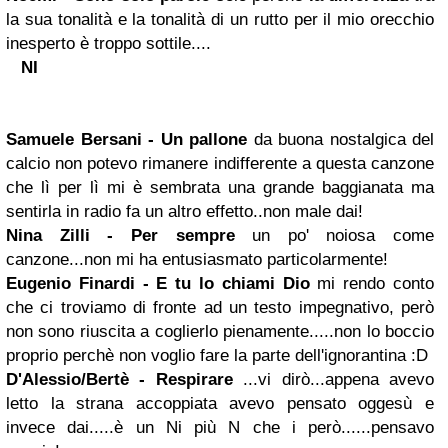
la sua tonalità e la tonalità di un rutto per il mio orecchio
inesperto è troppo sottile....
NI
Samuele Bersani
- Un pallone
da buona nostalgica del
calcio non potevo rimanere indifferente a questa canzone
che lì per lì mi è sembrata una grande baggianata ma
sentirla in radio fa un altro effetto..non male dai!
Nina Zilli - Per sempre
un po' noiosa come
canzone...non mi ha entusiasmato particolarmente!
Eugenio Finardi - E tu lo chiami Dio
mi rendo conto
che ci troviamo di fronte ad un testo impegnativo, però
non sono riuscita a coglierlo pienamente.....non lo boccio
proprio perchè non voglio fare la parte dell'ignorantina :D
D'Alessio/Bertè - Respirare
...vi dirò...appena avevo
letto la strana accoppiata avevo pensato oggesù e
invece dai.....è un Ni più N che i però......pensavo