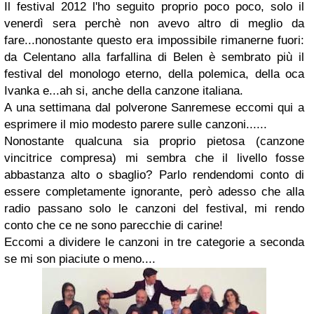
Il festival 2012 l'ho seguito proprio poco poco, solo il
venerdì sera perchè non avevo altro di meglio da
fare...nonostante questo era impossibile rimanerne fuori:
da Celentano alla farfallina di Belen è sembrato più il
festival del monologo eterno, della polemica, della oca
Ivanka e...ah si, anche della canzone italiana.
A una settimana dal polverone Sanremese eccomi qui a
esprimere il mio modesto parere sulle canzoni......
Nonostante qualcuna sia proprio pietosa (canzone
vincitrice compresa) mi sembra che il livello fosse
abbastanza alto o sbaglio? Parlo rendendomi conto di
essere completamente ignorante, però adesso che alla
radio passano solo le canzoni del festival, mi rendo
conto che ce ne sono parecchie di carine!
Eccomi a dividere le canzoni in tre categorie a seconda
se mi son piaciute o meno....