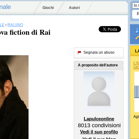
nale
Giochi
Autori
LE
›
RAI UNO
va fiction di Rai
L
Segnala un abuso
REG
L'
A proposito dell'autore
GI
Agi
Lapulceonline
8013
condivisioni
Vedi il suo profilo