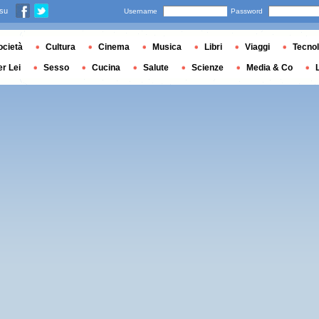
 su
Username
Password
ocietà
Cultura
Cinema
Musica
Libri
Viaggi
Tecnol
er Lei
Sesso
Cucina
Salute
Scienze
Media & Co