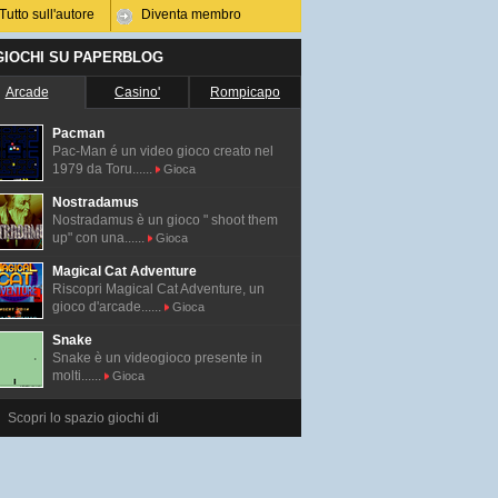
Tutto sull'autore
Diventa membro
 GIOCHI SU PAPERBLOG
Arcade
Casino'
Rompicapo
Pacman
Pac-Man é un video gioco creato nel
1979 da Toru......
Gioca
Nostradamus
Nostradamus è un gioco " shoot them
up" con una......
Gioca
Magical Cat Adventure
Riscopri Magical Cat Adventure, un
gioco d'arcade......
Gioca
Snake
Snake è un videogioco presente in
molti......
Gioca
Scopri lo spazio giochi di