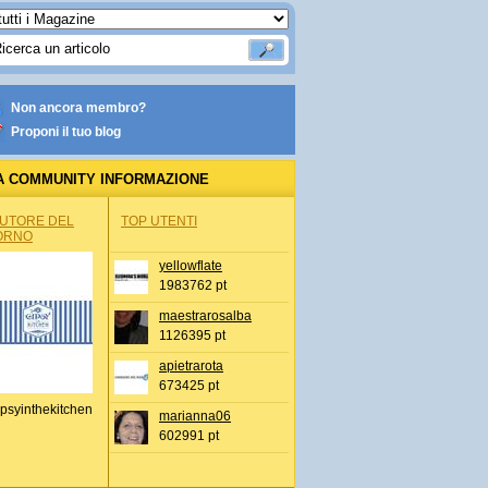
Non ancora membro?
Proponi il tuo blog
A COMMUNITY INFORMAZIONE
IONALE
AUTORE DEL
TOP UTENTI
ORNO
yellowflate
1983762 pt
maestrarosalba
1126395 pt
apietrarota
673425 pt
psyinthekitchen
marianna06
602991 pt