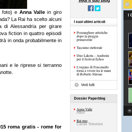
Vedi il suo blog
a foto) e
Anna Valle
in giro
I
vada? La Rai ha scelto alcuni
I suoi ultimi articoli
ia di Alessandria per girare
Pozzanghere artistiche
uova fiction in quattro episodi
dopo la pioggia
primaverile
drà in onda probabilmente in
Taccuino elettorale
Duo Lakota – Andreini
per il festival Echos
ani e le riprese si terranno
L’organo di Frassinello
torna a vivere tra le mani
notte.
di Roberto Stirone
Vedi tutti
Dossier Paperblog
Anna Valle
Attori
Rai uno
Canali Televisivi
15 roma gratis - rome for