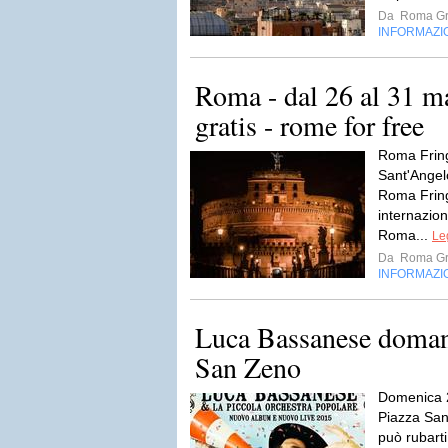
Da
Roma Gr
INFORMAZI
Roma - dal 26 al 31 
gratis - rome for free
Roma Fring
Sant'Angel
Roma Fring
internazion
Roma...
Le
Da
Roma Gr
INFORMAZI
Luca Bassanese domani
San Zeno
Domenica 
Piazza San
può rubarti