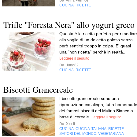
Da
Anna Pernice
CUCINA
RICETTE
,
Trifle "Foresta Nera" allo yogurt greco
Questa è la ricetta perfetta per rimediar
alla voglia di un dolcetto goloso senza
però sentirsi troppo in colpa. E' quasi
una "non ricetta" perchè in realtà...
Leggere il seguito
Da
Juno82
CUCINA
RICETTE
,
Biscotti Grancereale
I biscotti grancereale sono una
riproduzione casalinga, tutta homemade
dei famosi biscotti del Mulino Bianco a
base di cereale.
Leggere il seguito
Da
Xxx.it
CUCINA
CUCINA ITALIANA
RICETTE
,
,
,
SAPORI DEL MONDO
VEGETARIANA
,