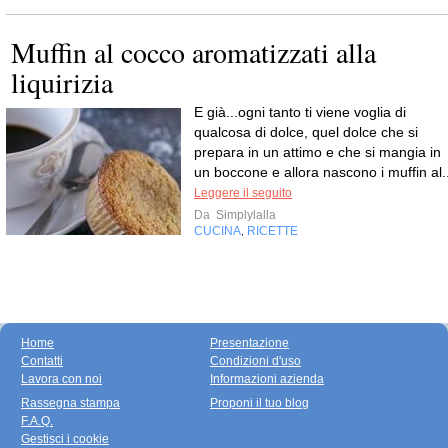
Muffin al cocco aromatizzati alla
liquirizia
E già...ogni tanto ti viene voglia di
qualcosa di dolce, quel dolce che si
prepara in un attimo e che si mangia in
un boccone e allora nascono i muffin al..
Leggere il seguito
Da
Simplylalla
CUCINA
RICETTE
,
Home
Presentazione
Contatti
Condizioni d'uso
Lavora con noi
Informazioni azienda
Rassegna stampa
Proponi il tuo blog
F.A.Q.
Gestisci i cookie