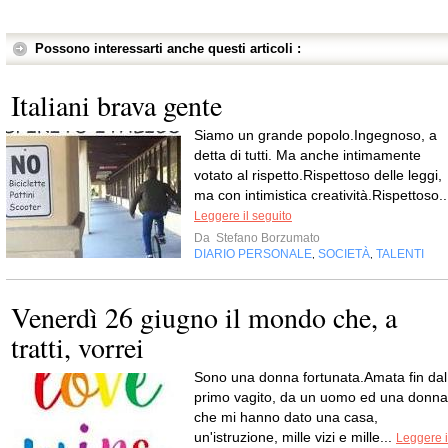
Possono interessarti anche questi articoli :
Italiani brava gente
Siamo un grande popolo.Ingegnoso, a
detta di tutti. Ma anche intimamente
votato al rispetto.Rispettoso delle leggi,
ma con intimistica creatività.Rispettoso..
Leggere il seguito
Da
Stefano Borzumato
DIARIO PERSONALE
SOCIETÀ
TALENTI
,
,
Venerdì 26 giugno il mondo che, a
tratti, vorrei
Sono una donna fortunata.Amata fin dal
primo vagito, da un uomo ed una donna
che mi hanno dato una casa,
un'istruzione, mille vizi e mille...
Leggere i