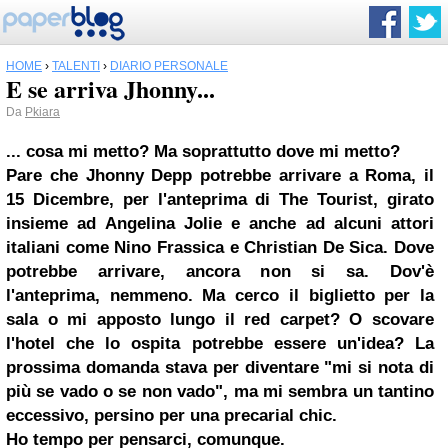
HOME
›
TALENTI
›
DIARIO PERSONALE
E se arriva Jhonny...
Da
Pkiara
... cosa mi metto? Ma soprattutto dove mi metto?
Pare che Jhonny Depp potrebbe arrivare a Roma, il
15 Dicembre, per l'anteprima di The Tourist, girato
insieme ad
Angelina Jolie
e anche ad alcuni attori
italiani come
Nino Frassica
e
Christian De Sica
. Dove
potrebbe arrivare, ancora non si sa. Dov'è
l'anteprima, nemmeno. Ma cerco il biglietto per la
sala o mi apposto lungo il red carpet? O scovare
l'hotel che lo ospita potrebbe essere un'idea? La
prossima domanda stava per diventare "mi si nota di
più se vado o se non vado", ma mi sembra un tantino
eccessivo, persino per una precarial chic.
Ho tempo per pensarci, comunque.