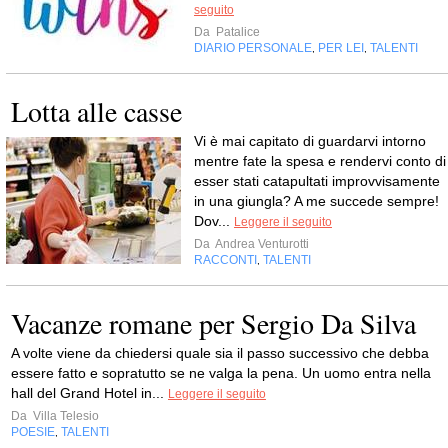
seguito
Da
Patalice
DIARIO PERSONALE
PER LEI
TALENTI
,
,
Lotta alle casse
Vi è mai capitato di guardarvi intorno
mentre fate la spesa e rendervi conto di
esser stati catapultati improvvisamente
in una giungla? A me succede sempre!
Dov...
Leggere il seguito
Da
Andrea Venturotti
RACCONTI
TALENTI
,
Vacanze romane per Sergio Da Silva
A volte viene da chiedersi quale sia il passo successivo che debba
essere fatto e sopratutto se ne valga la pena. Un uomo entra nella
hall del Grand Hotel in...
Leggere il seguito
Da
Villa Telesio
POESIE
TALENTI
,