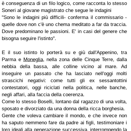
è conseguenza di un filo logico, come racconta lo stesso
Soneri al giovane magistrato che segue le indagini
"Sono le indagini più difficili- conferma il commissario -
quelle dove non c'è uno chema meditato a far da traccia.
Dove predominano le passioni. E' in casi del genere che
bisogna seguire l'istinto".
E il suo istinto lo porterà su e giù dall'Appenino, tra
Parma e
Moneglia
, nella zona delle Cinque Terre, dalla
nebbia della bassa, alle colline vicino al mare.
Ad
inseguire un passato che ha lasciato nell'oggi molti
strascichi negativi: come tutti gli ex sessantottini
contestatori, oggi riciclati nella politica, nelle banche,
negli affari, alla faccia della coerenza.
Come lo stesso Boselli, lontano dal ragazzo di una volta,
sposato e divorziato da una donna della ricca borghesia
.
Gente che voleva cambiare il mondo, e
che invece non
ha saputo nemmeno fare da padre ai figli, testimoniare i
loro ideali alla generazione successiva, interrompendo la