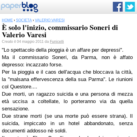
HOME
›
SOCIETÀ
›
VALERIO VARESI
È solo l'inizio, commissario Soneri di
Valerio Varesi
Creato il 04 maggio 2011 da
Funicelli
"Lo spettacolo della pioggia è un affare per depressi".
Ma il commissario
Soneri
, da
Parma
, non è affato
depresso: incazzato forse.
Per la pioggia e il caos dell'acqua che bloccava la città,
la
"malsana effervescenza della sua Parma".
Le riunioni
col Questore....
Due morti, un ragazzo suicida e una persona di mezza
età uccisa a coltellate, lo porteranno via da quella
sensazione.
Due strane morti (se una morte può essere strana). Il
suicida
, impiccato in un hotel abbandonato, senza
documenti addosso nè soldi.