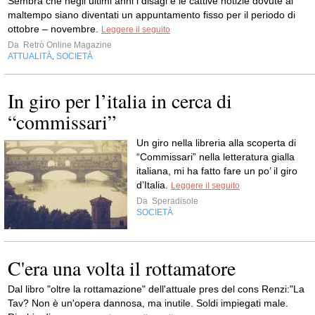
Sembra che negli ultimi anni i disagi e le cattive notizie dovute al
maltempo siano diventati un appuntamento fisso per il periodo di
ottobre – novembre.
Leggere il seguito
Da
Retrò Online Magazine
ATTUALITÀ
SOCIETÀ
,
In giro per l’italia in cerca di
“commissari”
Un giro nella libreria alla scoperta di
“Commissari” nella letteratura gialla
italiana, mi ha fatto fare un po’ il giro
d’Italia.
Leggere il seguito
Da
Speradisole
SOCIETÀ
C'era una volta il rottamatore
Dal libro "oltre la rottamazione" dell'attuale pres del cons Renzi:"La
Tav? Non è un'opera dannosa, ma inutile. Soldi impiegati male.