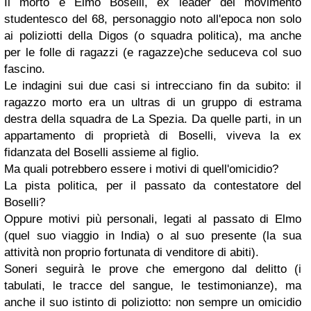
Il morto è
Elmo Boselli
, ex leader dei movimento
studentesco del 68, personaggio noto all'epoca non solo
ai poliziotti della Digos (o squadra politica), ma anche
per le folle di ragazzi (e ragazze)che seduceva col suo
fascino.
Le indagini sui due casi si intrecciano fin da subito: il
ragazzo morto era un ultras di un gruppo di estrama
destra della squadra de
La Spezia
. Da quelle parti, in un
appartamento di proprietà di Boselli, viveva la ex
fidanzata del Boselli assieme al figlio.
Ma quali potrebbero essere i motivi di quell'omicidio?
La pista politica, per il passato da contestatore del
Boselli
?
Oppure motivi più personali, legati al passato di
Elmo
(quel suo viaggio in India) o al suo presente (la sua
attività non proprio fortunata di venditore di abiti).
Soneri seguirà le prove che emergono dal delitto (i
tabulati, le tracce del sangue, le testimonianze), ma
anche il suo istinto di poliziotto: non sempre un omicidio