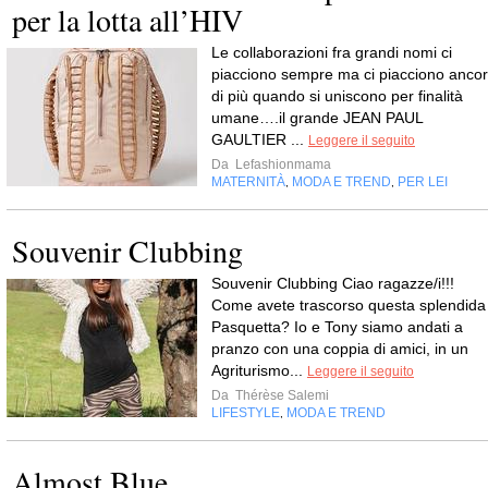
per la lotta all’HIV
Le collaborazioni fra grandi nomi ci
piacciono sempre ma ci piacciono ancor
di più quando si uniscono per finalità
umane….il grande JEAN PAUL
GAULTIER ...
Leggere il seguito
Da
Lefashionmama
MATERNITÀ
MODA E TREND
PER LEI
,
,
Souvenir Clubbing
Souvenir Clubbing Ciao ragazze/i!!!
Come avete trascorso questa splendida
Pasquetta? Io e Tony siamo andati a
pranzo con una coppia di amici, in un
Agriturismo...
Leggere il seguito
Da
Thérèse Salemi
LIFESTYLE
MODA E TREND
,
Almost Blue