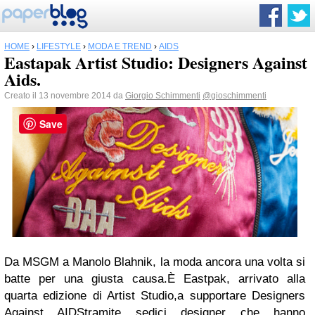
HOME
›
LIFESTYLE
›
MODA E TREND
›
AIDS
Eastapak Artist Studio: Designers Against
Aids.
Creato il 13 novembre 2014 da
Giorgio Schimmenti
@gioschimmenti
Save
Da MSGM a Manolo Blahnik,
la moda ancora una volta si
batte per una giusta causa.
È
Eastpak, arrivato alla
quarta edizione di
Artist Studio
,
a supportare Designers
Against AIDS
tramite sedici designer che hanno