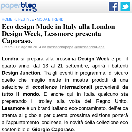
HOME
›
LIFESTYLE
›
MODA E TREND
Eco design Made in Italy alla London
Design Week, Lessmore presenta
Caporaso.
Creato il 06 agosto 2014 da
Alessandrapepe
@AlessandraPepe
Londra
si prepara alla prossima
Design Week
e per il
quarto anno, dal 13 al 21 settembre, aprirà i battenti
Design Junction
. Tra gli eventi in programma, di sicuro
quello che meglio mette in mostra prodotti di una
selezione di
eccellenze internazionali
provenienti
da
tutto il mondo
. E anche qui in Italia qualcuno sta
preparando il trolley alla volta del Regno Unito.
Lessmore
è un brand italiano eco-contaminato, dell’etica
attenta al globo e per questa prossima edizione porterà
all’appuntamento londinese, le novità della collezione eco
sostenibile di
Giorgio Caporaso
.