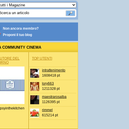
Non ancora membro?
Proponi il tuo blog
A COMMUNITY CINEMA
AUTORE DEL
TOP UTENTI
ORNO
intrattenimento
1608418 pt
lory663
1211328 pt
maestrarosalba
1126395 pt
psyinthekitchen
rimmel
615214 pt