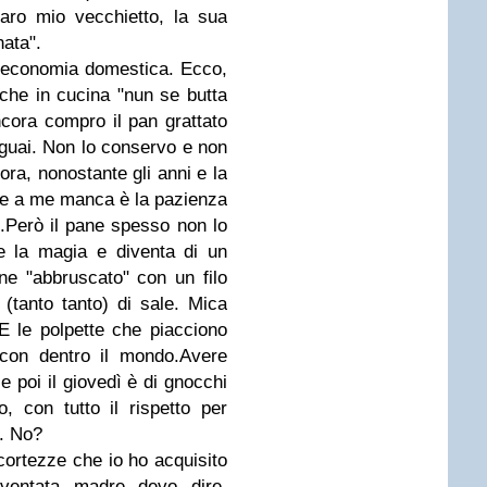
aro mio vecchietto, la sua
nata".
e economia domestica. Ecco,
he in cucina "nun se butta
Ancora compro il pan grattato
guai. Non lo conservo e non
ora, nonostante gli anni e la
he a me manca è la pazienza
o.Però il pane spesso non lo
e la magia e diventa di un
ane "abbruscato" con un filo
 (tanto tanto) di sale. Mica
.E le polpette che piacciono
e con dentro il mondo.Avere
 poi il giovedì è di gnocchi
, con tutto il rispetto per
a. No?
ccortezze che io ho acquisito
ventata madre devo dire.