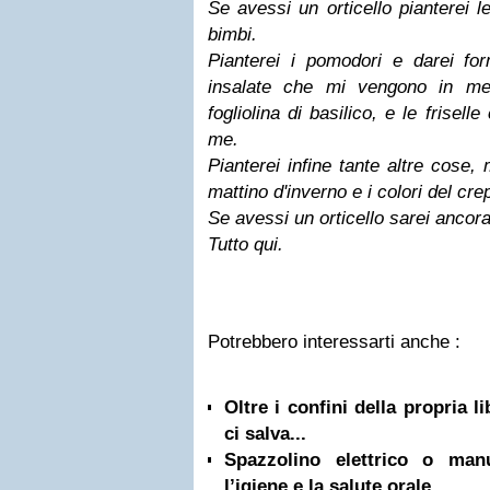
Se avessi un orticello pianterei l
bimbi.
Pianterei i pomodori
e darei for
insalate che mi vengono in m
fogliolina di basilico,
e le frisell
me.
Pianterei infine tante altre cose,
mattino d'inverno
e i colori del cr
Se avessi un orticello sarei ancora 
Tutto qui.
Potrebbero interessarti anche :
Oltre i confini della propria l
ci salva...
Spazzolino elettrico o ma
l’igiene e la salute orale