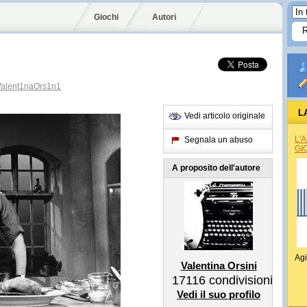
Giochi
Autori
alent1naOrs1n1
L
Vedi articolo originale
L'
Segnala un abuso
GI
A proposito dell'autore
Agi
Valentina Orsini
17116
condivisioni
Vedi il suo profilo