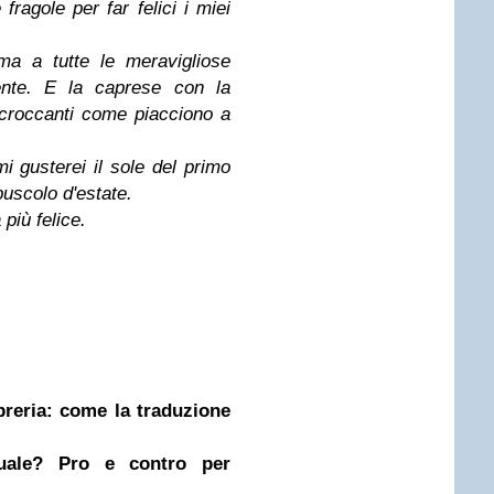
e fragole
per far felici i miei
ma a tutte le meravigliose
ente.
E la caprese con la
e croccanti come piacciono a
mi gusterei il sole del primo
epuscolo d'estate.
più felice.
ibreria: come la traduzione
nuale? Pro e contro per