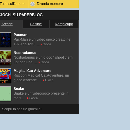
Tutto sull'autore
Diventa membro
 GIOCHI SU PAPERBLOG
Arcade
Casino'
Rompicapo
Pacman
Pac-Man é un video gioco creato nel
1979 da Toru......
Gioca
Nostradamus
Nostradamus è un gioco " shoot them
up" con una......
Gioca
Magical Cat Adventure
Riscopri Magical Cat Adventure, un
gioco d'arcade......
Gioca
Snake
Snake è un videogioco presente in
molti......
Gioca
Scopri lo spazio giochi di