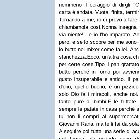
nemmeno il coraggio di dirgli "C
carta è andata. Vuota, finita, termi
Tornando a me, io ci provo a far
chiamiamola così.Nonna insegna c
via niente!", e io l'ho imparato. 
però, e se lo scopre per me sono 
lo butto nel mixer come fa lei. Anc
stanchezza.Ecco, un'altra cosa c
per certe cose.Tipo il pan grattat
butto perché in forno poi avvien
gusto insuperabile e antico. Il p
d'olio, quello buono, e un pizzico
solo Dio fa i miracoli, anche noi
tanto pure ai bimbi.E le frittat
sempre le patate in casa perché se
tu non li compri al supermercato
Giovanni Rana, ma te li fai da sol
A seguire poi tutta una serie di a
col tempo, da quando sono di