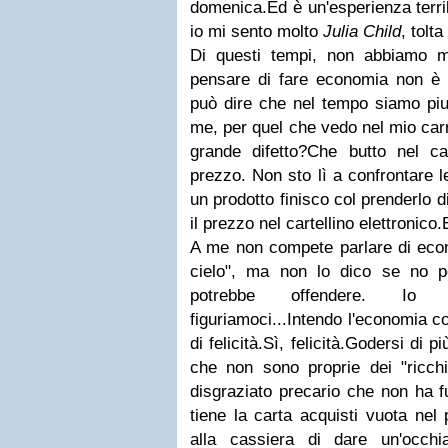
domenica.Ed è un'esperienza terrib
io mi sento molto
Julia Child
, tolta
Di questi tempi, non abbiamo m
pensare di fare economia non è de
può dire che nel tempo siamo piut
me, per quel che vedo nel mio carr
grande difetto?Che butto nel ca
prezzo. Non sto lì a confrontare 
un prodotto finisco col prenderlo d
il prezzo nel cartellino elettronico.
A me non compete parlare di econo
cielo", ma non lo dico se no p
potrebbe offendere. Io 
figuriamoci...Intendo l'economia c
di felicità.Sì, felicità.Godersi di 
che non sono proprie dei "ricchi
disgraziato precario che non ha f
tiene la carta acquisti vuota nel 
alla cassiera di dare un'occh