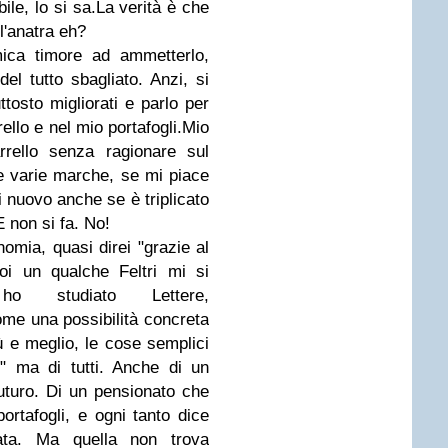
ile, lo si sa.La verità è che
 l'anatra eh?
ica timore ad ammetterlo,
l tutto sbagliato. Anzi, si
tosto migliorati e parlo per
ello e nel mio portafogli.Mio
rrello senza ragionare sul
le varie marche, se mi piace
i nuovo anche se è triplicato
E non si fa. No!
mia, quasi direi "grazie al
oi un qualche Feltri mi si
ho studiato Lettere,
ome una possibilità concreta
più e meglio, le cose semplici
" ma di tutti. Anche di un
uturo. Di un pensionato che
portafogli, e ogni tanto dice
iata. Ma quella non trova