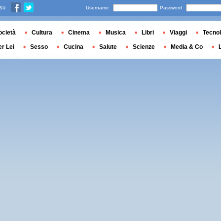
 su
Username
Password
ocietà
Cultura
Cinema
Musica
Libri
Viaggi
Tecnol
er Lei
Sesso
Cucina
Salute
Scienze
Media & Co