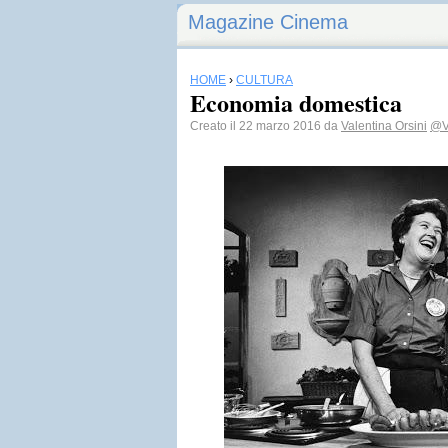
Magazine Cinema
HOME
›
CULTURA
Economia domestica
Creato il 22 marzo 2016 da
Valentina Orsini
@V