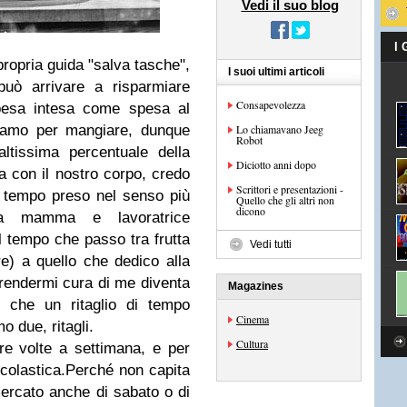
Vedi il suo blog
I
 propria guida "salva tasche",
I suoi ultimi articoli
può arrivare a risparmiare
Consapevolezza
Spesa intesa come spesa al
diamo per mangiare, dunque
Lo chiamavano Jeeg
Robot
ltissima percentuale della
Diciotto anni dopo
a con il nostro corpo, credo
Scrittori e presentazioni -
o tempo preso nel senso più
Quello che gli altri non
dicono
.Da mamma e lavoratrice
l tempo che passo tra frutta
Vedi tutti
e) a quello che dedico alla
 prendermi cura di me diventa
Magazines
 che un ritaglio di tempo
Cinema
o due, ritagli.
Cultura
e volte a settimana, e per
scolastica.Perché non capita
mercato anche di sabato o di