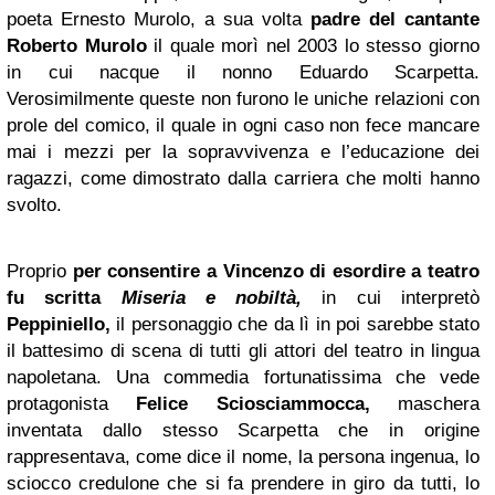
poeta Ernesto Murolo, a sua volta
padre del cantante
Roberto Murolo
il quale morì nel 2003 lo stesso giorno
in cui nacque il nonno Eduardo Scarpetta.
Verosimilmente queste non furono le uniche relazioni con
prole del comico, il quale in ogni caso non fece mancare
mai i mezzi per la sopravvivenza e l’educazione dei
ragazzi, come dimostrato dalla carriera che molti hanno
svolto.
Proprio
per consentire a Vincenzo di esordire a teatro
fu scritta
Miseria e nobiltà,
in cui interpretò
Peppiniello,
il personaggio che da lì in poi sarebbe stato
il battesimo di scena di tutti gli attori del teatro in lingua
napoletana. Una commedia fortunatissima che vede
protagonista
Felice Sciosciammocca,
maschera
inventata dallo stesso Scarpetta che in origine
rappresentava, come dice il nome, la persona ingenua, lo
sciocco credulone che si fa prendere in giro da tutti, lo