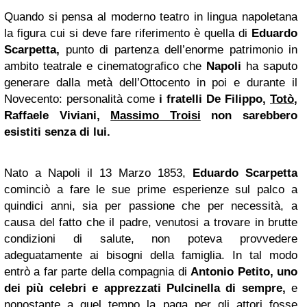
Quando si pensa al moderno teatro in lingua napoletana
la figura cui si deve fare riferimento è quella di
Eduardo
Scarpetta,
punto di partenza dell’enorme patrimonio in
ambito teatrale e cinematografico che
Napoli
ha saputo
generare dalla metà dell’Ottocento in poi e durante il
Novecento: personalità come
i fratelli De Filippo,
Totò
,
Raffaele Viviani,
Massimo Troisi
non sarebbero
esistiti senza di lui.
Nato a Napoli il 13 Marzo 1853,
Eduardo Scarpetta
cominciò a fare le sue prime esperienze sul palco a
quindici anni, sia per passione che per necessità, a
causa del fatto che il padre, venutosi a trovare in brutte
condizioni di salute, non poteva provvedere
adeguatamente ai bisogni della famiglia. In tal modo
entrò a far parte della compagnia di
Antonio Petito, uno
dei più celebri e apprezzati Pulcinella di sempre,
e
nonostante a quel tempo la paga per gli attori fosse