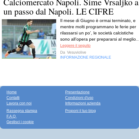
Calciomercato Napoli. Sime Vrsaljko a
un passo dal Napoli. LE CIFRE
Il mese di Giugno è ormai terminato, e
mentre molti programmano le ferie per
rilassarsi un po’, le società calcistiche
sono all’opera per prepararsi al meglio..
Leggere il seguito
Da
Vesuviolive
INFORMAZIONE REGIONALE
Home
Presentazione
Contatti
Condizioni d'uso
Lavora con noi
Informazioni azienda
Rassegna stampa
Proponi il tuo blog
F.A.Q.
Gestisci i cookie