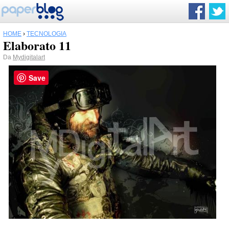
HOME
›
TECNOLOGIA
Elaborato 11
Da
Mydigitalart
Save