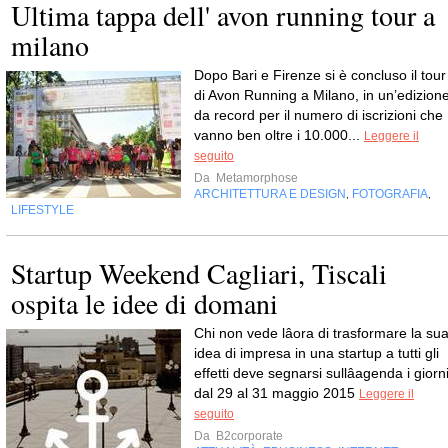
Ultima tappa dell' avon running tour a
milano
Dopo Bari e Firenze si è concluso il tour
di Avon Running a Milano, in un’edizion
da record per il numero di iscrizioni che
vanno ben oltre i 10.000...
Leggere il
seguito
Da
Metamorphose
ARCHITETTURA E DESIGN
FOTOGRAFIA
,
,
LIFESTYLE
Startup Weekend Cagliari, Tiscali
ospita le idee di domani
Chi non vede lâora di trasformare la su
idea di impresa in una startup a tutti gli
effetti deve segnarsi sullâagenda i giorn
dal 29 al 31 maggio 2015
Leggere il
seguito
Da
B2corporate