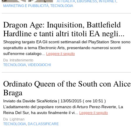
ATTUALITÀ
EBUSINESS
INTERNET
,
,
,
MARKETING E PUBBLICITÀ
TECNOLOGIA
,
Dragon Age: Inquisition, Battlefield
Hardline e tanti altri titoli EA negli...
Shopping targato EA Gli sconti settimanali del PlayStation Store sono
soprattutto a tema Electronic Arts, presentando numerosi sconti
sull'enorme catalogo...
Leggere il seguito
Da
Intrattenimento
TECNOLOGIA
VIDEOGIOCHI
,
Ordinato Queen of the South con Alice
Braga
Inviato da Davide SicaNotizia | 13/05/2015 ( ore 10:51 )
L’adattamento del popolare romanzo di Arturo Perez-Reverte, La
Reina Del Sur, ha avuto finalmente il vi...
Leggere il seguito
Da
Lightman
TECNOLOGIA
DA CLASSIFICARE
,