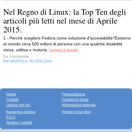
Nel Regno di Linux: la Top Ten degli
articoli più letti nel mese di Aprile
2015.
1.- Perchè scegliere Fedora come soluzione d'accessibilità?Esistono
al mondo circa 500 milioni di persone con una qualche disabilità
visiva, uditiva o motoria.
Leggere il seguito
Da
Linuxlandia
INFORMATICA
TECNOLOGIA
,
Home
Presentazione
Contatti
Condizioni d'uso
Lavora con noi
Informazioni azienda
Rassegna stampa
Proponi il tuo blog
F.A.Q.
Gestisci i cookie