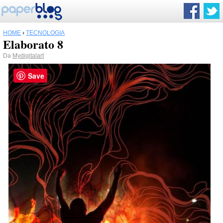
HOME
›
TECNOLOGIA
Elaborato 8
Da
Mydigitalart
Save