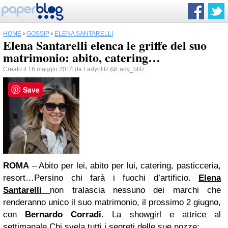
HOME
›
GOSSIP
›
ELENA SANTARELLI
Elena Santarelli elenca le griffe del suo
matrimonio: abito, catering…
Creato il 16 maggio 2014 da
Ladyblitz
@Lady_blitz
Save
ROMA
– Abito per lei, abito per lui, catering, pasticceria,
resort…Persino chi farà i fuochi d’artificio.
Elena
Santarelli
non tralascia nessuno dei marchi che
renderanno unico il suo matrimonio, il prossimo 2 giugno,
con
Bernardo Corradi
. La showgirl e attrice al
settimanale Chi svela tutti i segreti delle sue nozze: