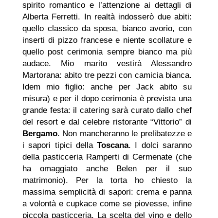
spirito romantico e l’attenzione ai dettagli di
Alberta Ferretti. In realtà indosserò due abiti:
quello classico da sposa, bianco avorio, con
inserti di pizzo francese e niente scollature e
quello post cerimonia sempre bianco ma più
audace. Mio marito vestirà Alessandro
Martorana: abito tre pezzi con camicia bianca.
Idem mio figlio: anche per Jack abito su
misura) e per il dopo cerimonia è prevista una
grande festa: il catering sarà curato dallo chef
del resort e dal celebre ristorante “Vittorio” di
Bergamo
. Non mancheranno le prelibatezze e
i sapori tipici della
Toscana
. I dolci saranno
della pasticceria Ramperti di Cermenate (che
ha omaggiato anche Belen per il suo
matrimonio). Per la torta ho chiesto la
massima semplicità di sapori: crema e panna
a volontà e cupkace come se piovesse, infine
piccola pasticceria. La scelta del vino e dello