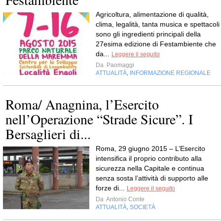
Agricoltura, alimentazione di qualità,
clima, legalità, tanta musica e spettacoli
sono gli ingredienti principali della
27esima edizione di Festambiente che
da...
Leggere il seguito
Da
Paomaggi
ATTUALITÀ
INFORMAZIONE REGIONALE
,
Roma/ Anagnina, l’Esercito
nell’Operazione “Strade Sicure”. I
Bersaglieri di...
Roma, 29 giugno 2015 – L’Esercito
intensifica il proprio contributo alla
sicurezza nella Capitale e continua
senza sosta l’attività di supporto alle
forze di...
Leggere il seguito
Da
Antonio Conte
ATTUALITÀ
SOCIETÀ
,