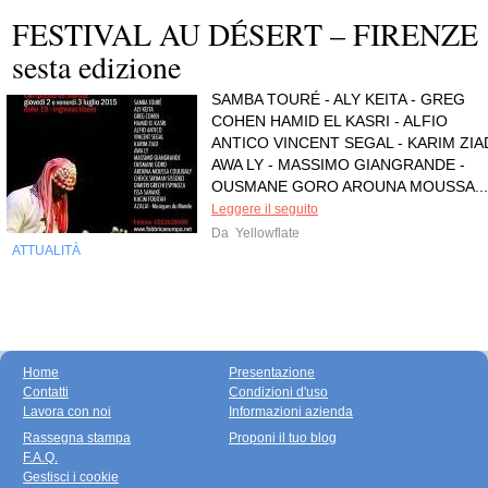
FESTIVAL AU DÉSERT – FIRENZE
sesta edizione
SAMBA TOURÉ - ALY KEITA - GREG
COHEN HAMID EL KASRI - ALFIO
ANTICO VINCENT SEGAL - KARIM ZIA
AWA LY - MASSIMO GIANGRANDE -
OUSMANE GORO AROUNA MOUSSA...
Leggere il seguito
Da
Yellowflate
ATTUALITÀ
Home
Presentazione
Contatti
Condizioni d'uso
Lavora con noi
Informazioni azienda
Rassegna stampa
Proponi il tuo blog
F.A.Q.
Gestisci i cookie