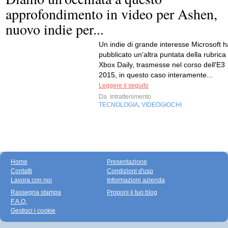
approfondimento in video per Ashen,
nuovo indie per...
Un indie di grande interesse Microsoft h
pubblicato un'altra puntata della rubrica
Xbox Daily, trasmesse nel corso dell'E3
2015, in questo caso interamente...
Leggere il seguito
Da
Intrattenimento
TECNOLOGIA
VIDEOGIOCHI
,
Home
Presentazione
Contatti
Condizioni d'uso
Lavora con noi
Informazioni azienda
Rassegna stampa
Proponi il tuo blog
F.A.Q.
Gestisci i cookie